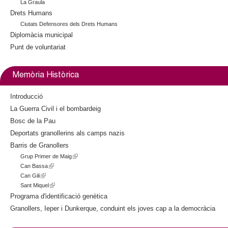
La Graula
Drets Humans
Ciutats Defensores dels Drets Humans
Diplomàcia municipal
Punt de voluntariat
Memòria Històrica
Introducció
La Guerra Civil i el bombardeig
Bosc de la Pau
Deportats granollerins als camps nazis
Barris de Granollers
Grup Primer de Maig
(
Can Bassa
(
l
Can Gili
(
l
i
Sant Miquel
l
i
(
n
i
n
l
k
Programa d'identificació genètica
n
k
i
i
Granollers, Ieper i Dunkerque, conduint els joves cap a la democràcia
k
i
n
s
i
s
k
e