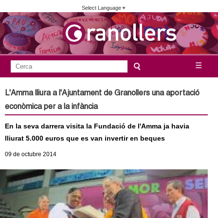
Vés
Select Language
▼
al
contingut
A
C
☰
F
e
j
o
r
L'Amma lliura a l'Ajuntament de Granollers una aportació
c
r
u
econòmica per a la infància
a
m
n
En la seva darrera visita la Fundació de l'Amma ja havia
u
lliurat 5.000 euros que es van invertir en beques
l
t
09
de octubre
2014
a
a
r
i
m
d
e
e