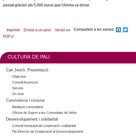
l
passat gràcies als 5.000 euros que l'Amma va donar.
e
r
Comparteix a les xarxes:
F
T
Imprimir
Enviar a un amic
Versió en
a
w
PDF
(
c
i
s
l
e
t
b
t
i
o
e
n
CULTURA DE PAU
o
r
k
k
i
Can Jonch. Presentació
s
Objectius
e
Consell Assessor
x
Serveis
t
On som
Convivència i civisme
e
r
Mediació comunitària
n
Oficina de Suport a les Comunitats de Veïns
Desenvolupament i solidaritat
a
l
Consell municipal de cooperació i solidaritat
Pla Director de Cooperació al Desenvolupament
)