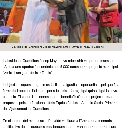
c
n
e
t
r
c
d
a
e
L'alcalde de Granollers Josep Mayoral amb l'Amma al Palau d'Esports
G
L'alcalde de Granollers Josep Mayoral va rebre ahir vespre de mans de
l'Amma una aportació econòmica de 5.000 euros per al projecte municipal
r
"Amics i amigues de la infància".
a
L'objectiu d'aquest projecte és facilitar la igualtat d'oportunitats, pel que fa a
formació i opcions lúdiques, per a tots els infants, sigui quina sigui la seva
n
condició. Els nens i les nenes que es beneficiïn d'aquest projecte seran
proposats pels professionals dels Equips Bàsics d’Atenció Social Primària
o
de l'Ajuntament de Granollers.
l
En el decurs del mateix acte, l'alcalde va lliurar a l'Amma una memòria
justificativa de les quaranta-nou beques que es van poder atorgar el curs