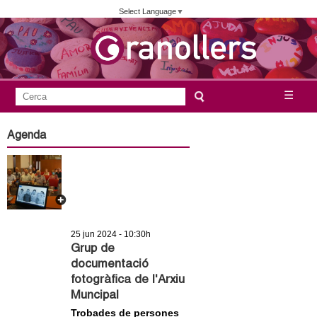
Vés
Select Language
▼
al
contingut
A
C
☰
F
e
j
o
r
Agenda
c
r
u
a
m
n
u
l
t
a
25 jun 2024 - 10:30h
a
r
Grup de
documentació
i
m
fotogràfica de l'Arxiu
d
Muncipal
e
e
Trobades de persones