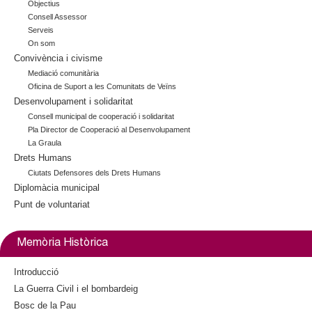
Objectius
l
e
Consell Assessor
)
x
Serveis
t
On som
Convivència i civisme
e
r
Mediació comunitària
Oficina de Suport a les Comunitats de Veïns
n
Desenvolupament i solidaritat
a
l
Consell municipal de cooperació i solidaritat
Pla Director de Cooperació al Desenvolupament
)
La Graula
Drets Humans
Ciutats Defensores dels Drets Humans
Diplomàcia municipal
Punt de voluntariat
Memòria Històrica
Introducció
La Guerra Civil i el bombardeig
Bosc de la Pau