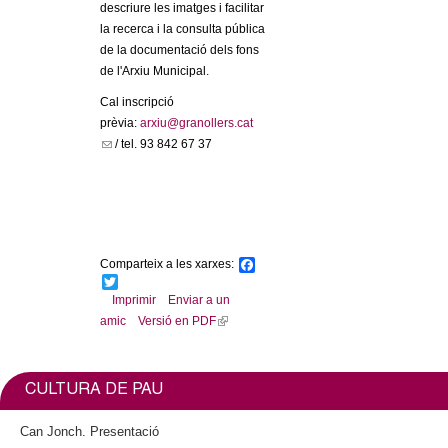
l
descriure les imatges i facilitar
la recerca i la consulta pública
e
de la documentació dels fons
de l'Arxiu Municipal.
r
Cal inscripció
prèvia:
arxiu@granollers.cat
s
(
/ tel. 93 842 67 37
l
i
n
k
s
Comparteix a les xarxes:
F
e
a
T
n
c
w
Imprimir
Enviar a un
d
e
i
amic
Versió en PDF
(
b
t
s
l
o
t
e
o
e
i
-
k
r
n
CULTURA DE PAU
m
k
a
i
Can Jonch. Presentació
i
s