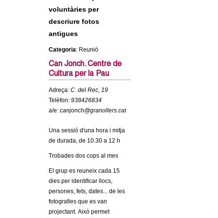
c
voluntàries per
n
e
descriure fotos
t
r
antigues
c
Categoria
: Reunió
d
a
Can Jonch. Centre de
e
Cultura per la Pau
Adreça:
C. del Rec, 19
G
Telèfon:
938426834
a/e:
canjonch@granollers.cat
r
Una sessió d'una hora i mitja
a
de durada, de 10.30 a 12 h
Trobades dos cops al mes
n
El grup es reuneix cada 15
o
dies per identificar llocs,
persones, fets, dates... de les
l
fotografies que es van
projectant. Això permet