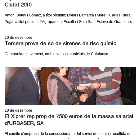
l
Ciutat 2010
e
Antoni Botey i Gómez, a títol pòstum; Dolors Lamarca i Morell; Carles Riera i
Pujal, a títol pòstum i l'Agrupament Escolta i Guia Sant Esteve de Granollers.
r
10
de desembre
s
Tercera prova de so de sirenes de risc químic
Compartida, novament, amb diversos municipis de Catalunya
10
de desembre
El Xiprer rep prop de 7.500 euros de la massa salarial
d'URBASER, SA
El comitè d'empresa de la concessionària del servei de neteja i recollida de