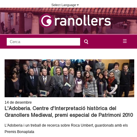
Vés
Select Language
▼
al
contingut
A
C
☰
F
e
j
o
r
c
r
u
a
m
n
u
l
t
a
14
de desembre
a
r
L'Adoberia. Centre d'Interpretació històrica del
i
Granollers Medieval, premi especial de Patrimoni 2010
m
d
L'Adoberia i un treball de recerca sobre Roca Umbert, guardonats amb els
e
e
Premis Bonaplata