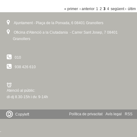
P
« primer
‹ anterior
1
2
3
4
següent ›
últim
À
Ajuntament - Plaça de la Porxada, 6 08401 Granollers
G
I
Oficina d'Atenció a la Ciutadania - Carrer Sant Josep, 7 08401
Granollers
N
E
010
S
938 426 610
Atenció al públic:
dl-dj 8.30-15h i dv. 9-14h
Política de privacitat
Avís legal
RSS
Copyleft
-