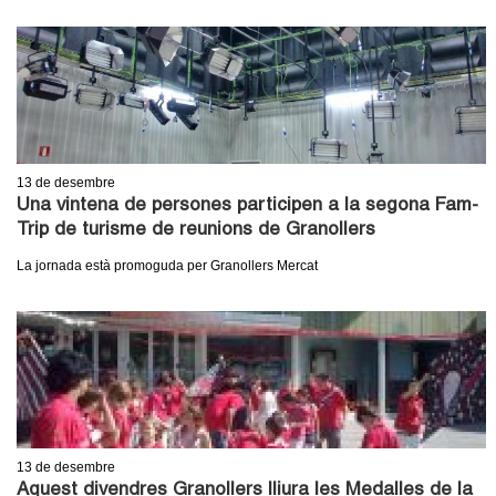
c
n
e
t
r
c
d
a
e
13
de desembre
Una vintena de persones participen a la segona Fam-
G
Trip de turisme de reunions de Granollers
r
La jornada està promoguda per Granollers Mercat
a
n
o
l
13
de desembre
Aquest divendres Granollers lliura les Medalles de la