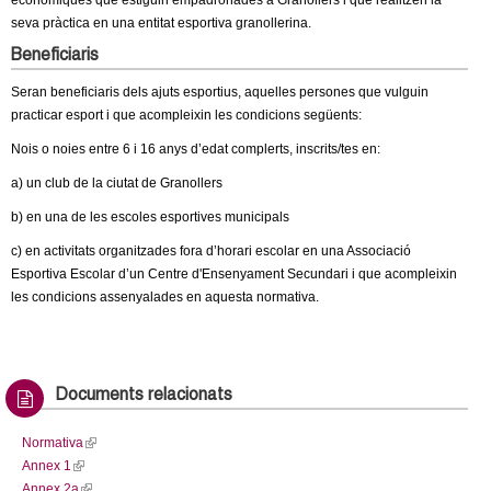
econòmiques que estiguin empadronades a Granollers i que realitzen la
c
n
seva pràctica en una entitat esportiva granollerina.
e
Beneficiaris
t
r
Seran beneficiaris dels ajuts esportius, aquelles persones que vulguin
c
practicar esport i que acompleixin les condicions següents:
d
a
Nois o noies entre 6 i 16 anys d’edat complerts, inscrits/tes en:
e
a) un club de la ciutat de Granollers
G
b) en una de les escoles esportives municipals
c) en activitats organitzades fora d’horari escolar en una Associació
r
Esportiva Escolar d’un Centre d'Ensenyament Secundari i que acompleixin
les condicions assenyalades en aquesta normativa.
a
n
Documents relacionats
o
Normativa
(
l
Annex 1
(
l
Annex 2a
l
(
i