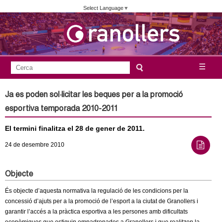
Vés
Select Language
▼
al
contingut
A
C
☰
F
e
j
o
r
Ja es poden sol·licitar les beques per a la promoció
c
r
u
esportiva temporada 2010-2011
a
m
n
El termini finalitza el 28 de gener de 2011.
u
l
24
de desembre
2010
t
a
a
r
Objecte
i
m
És objecte d’aquesta normativa la regulació de les condicions per la
d
concessió d’ajuts per a la promoció de l’esport a la ciutat de Granollers i
e
garantir l’accés a la pràctica esportiva a les persones amb dificultats
e