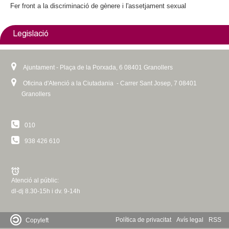
Fer front a la discriminació de gènere i l'assetjament sexual
Legislació
Ajuntament - Plaça de la Porxada, 6 08401 Granollers
Oficina d'Atenció a la Ciutadania - Carrer Sant Josep, 7 08401
Granollers
010
938 426 610
Atenció al públic:
dl-dj 8.30-15h i dv. 9-14h
Política de privacitat
Avís legal
RSS
Copyleft