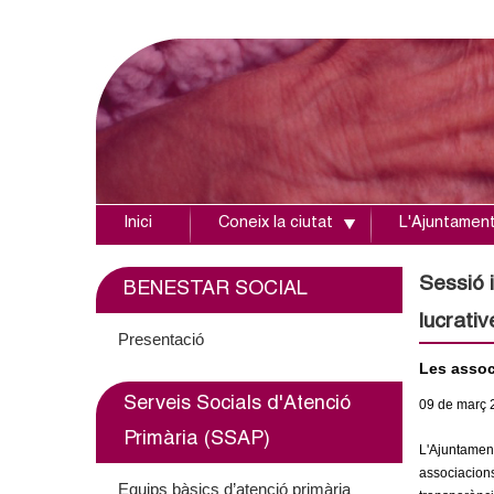
Inici
Coneix la ciutat
L'Ajuntamen
A
j
Sessió i
BENESTAR SOCIAL
lucrativ
u
Presentació
Les associ
n
Serveis Socials d'Atenció
09
de març
t
Primària (SSAP)
L'Ajuntament
a
associacions 
Equips bàsics d’atenció primària