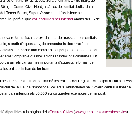
a a les entitats no lucratives. Serà el dimarts 17 de març, de
30 h, al Centre Cívic Nord, a càrrec de l'entitat dedicada a
 del Tercer Sector, Suport Associatiu. L'assistència a la
gratuïta, però sí que
cal inscriure's per internet
abans del 16 de
a nova reforma fiscal aprovada la tardor passada, les entitats
ació, a partir d'aquest any, de presentar la declaració de
Societats i de portar una comptabilitat per partida doble d’acord
eneral Comptable d’associacions i fundacions catalanes. En
abordaran els canvis més importants d'aquesta reforma i de
les entitats hi han de fer front.
 de Granollers ha informat també les entitats del Registre Municipal d'Entitats i A
parcial de la Llei de l'Impost de Societats, anunciades pel Govern central a final de
s anuals inferiors als 50.000 euros queden exemptes de l’impost.
ió diponibles a la pàgina dels
Centres Cívics
(
www.granollers.cat/centrescivics
).