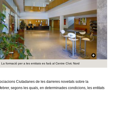
a
r
i
d
e
c
La formació per a les entitats es farà al Centre Cívic Nord
e
r
ssociacions Ciutadanes de les darreres novetats sobre la
 febrer, segons les quals, en determinades condicions, les entitats
c
a