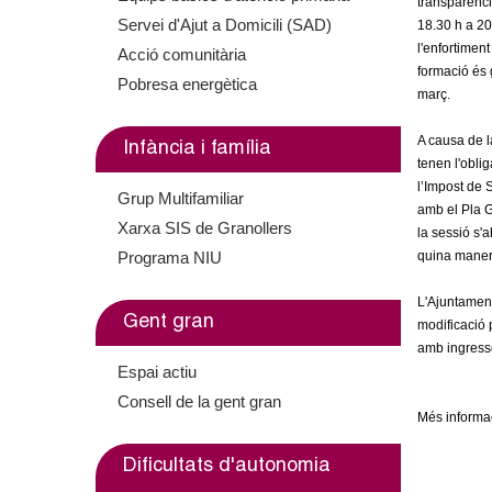
transparènci
m
Servei d'Ajut a Domicili (SAD)
18.30 h a 20.
l'enfortiment
Acció comunitària
e
formació és 
Pobresa energètica
març.
n
A causa de l
Infància i família
t
tenen l'oblig
l’Impost de 
Grup Multifamiliar
d
amb el Pla G
Xarxa SIS de Granollers
la sessió s'
e
Programa NIU
quina manera 
G
L'Ajuntament
Gent gran
modificació 
r
amb ingresso
Espai actiu
a
Consell de la gent gran
Més informac
n
Dificultats d'autonomia