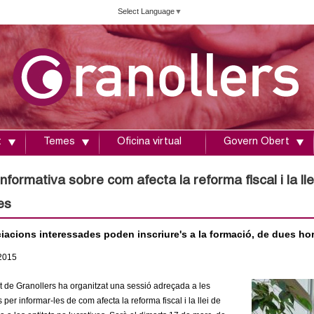
Vés
Select Language
▼
al
contingut
t
Temes
Oficina virtual
Govern Obert
nformativa sobre com afecta la reforma fiscal i la lle
es
acions interessades poden inscriure's a la formació, de dues hores
2015
 de Granollers ha organitzat una sessió adreçada a les
per informar-les de com afecta la reforma fiscal i la llei de