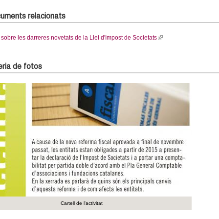
uments relacionats
 sobre les darreres novetats de la Llei d'Impost de Societats
(
l
i
ria de fotos
n
k
i
s
e
x
t
e
r
n
a
l
)
Cartell de l'activitat