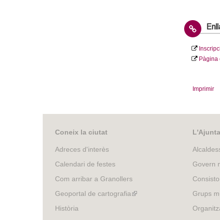
Enl
Inscripc
Pàgina d
Imprimir
Coneix la ciutat
L'Ajunt
Adreces d'interès
Alcaldes
Calendari de festes
Govern m
Com arribar a Granollers
Consisto
Geoportal de cartografia
(link
Grups mu
is
Història
Organitz
external)