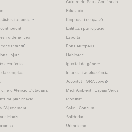
Cultura de Pau - Can Jonch
a
l
ost
Educació
)
edictes i anuncis
(link
Empresa i ocupació
is
 contribuent
Entitats i participació
external)
es i ordenances
Esports
l contractant
(link
Fons europeus
is
ons i ajuts
Habitatge
external)
ió econòmica
Igualtat de gènere
t de comptes
Infància i adolescència
s
Joventut - GRA Jove
(link
is
icina d'Atenció Ciutadana
Medi Ambient i Espais Verds
external)
nts de planificació
Mobilitat
 a l'Ajuntament
Salut i Consum
municipals
Solidaritat
 premsa
Urbanisme