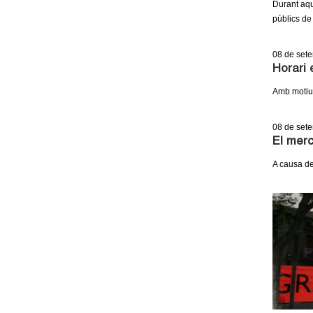
Durant aqu
públics de
08
de set
Horari 
Amb motiu 
08
de set
El merc
A causa de 