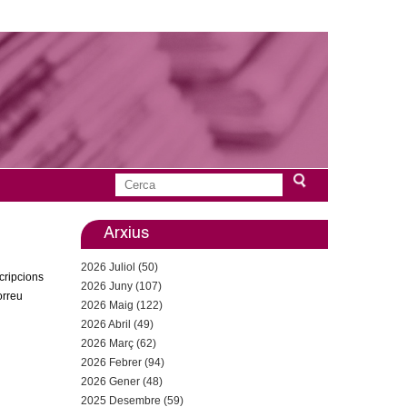
C
F
e
r
Arxius
o
c
2026 Juliol (50)
a
r
scripcions
2026 Juny (107)
orreu
2026 Maig (122)
m
2026 Abril (49)
u
2026 Març (62)
2026 Febrer (94)
l
2026 Gener (48)
2025 Desembre (59)