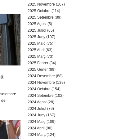
a
2025 Novembre (107)
2025 Octubre (114)
r
2025 Setembre (89)
2025 Agost (5)
i
2025 Juliol (65)
d
2025 Juny (107)
2025 Maig (75)
e
2025 Abril (63)
2025 Març (73)
c
2025 Febrer (34)
2025 Gener (89)
e
2024 Desembre (88)
la
2024 Novembre (139)
r
2024 Octubre (154)
e setembre
c
2024 Setembre (102)
s de
2024 Agost (28)
a
2024 Juliol (79)
2024 Juny (167)
2024 Maig (109)
2024 Abril (90)
2024 Març (124)