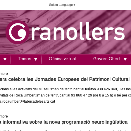
Vés
Select Language
▼
al
contingut
t
Temes
Oficina virtual
Govern Obert
embre
ers celebra les Jornades Europees del Patrimoni Cultural
cions a les activitats del Museu s'han de fer trucant al telèfon 938 426 840, i les in
ivitats de Roca Umbert s'han de fer trucant al 93 860 47 29 (de 8 a 15 h) o bé per c
 a rocaumbert@fabricadelesarts.cat
embre
 informativa sobre la nova programació neurolingüística