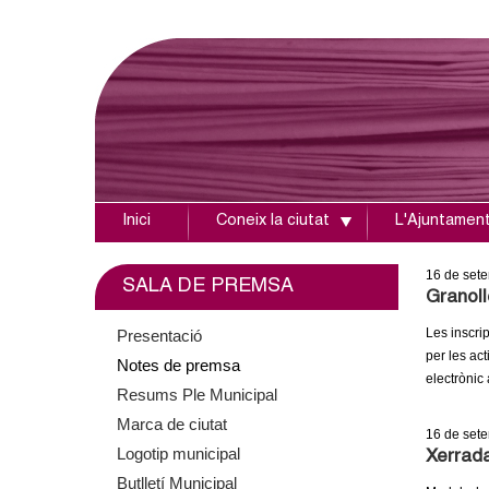
Inici
Coneix la ciutat
L'Ajuntamen
A
j
16
de set
SALA DE PREMSA
Granoll
u
Les inscrip
Presentació
per les act
Notes de premsa
n
electrònic
Resums Ple Municipal
t
Marca de ciutat
16
de set
Logotip municipal
Xerrada
a
Butlletí Municipal