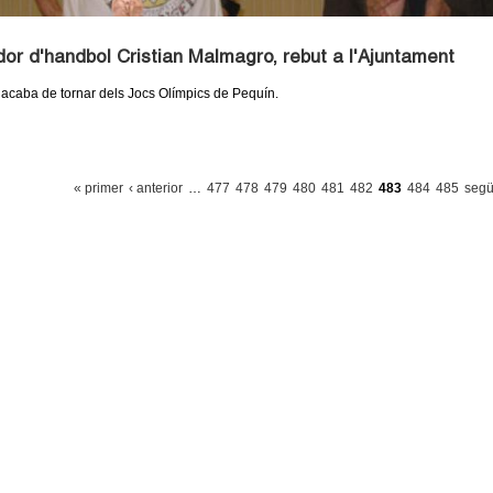
dor d'handbol Cristian Malmagro, rebut a l'Ajuntament
 acaba de tornar dels Jocs Olímpics de Pequín.
« primer
‹ anterior
…
477
478
479
480
481
482
483
484
485
segü