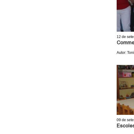
o
l
l
12
de set
e
Commem
r
Autor: Toni
s
09
de set
Escoles