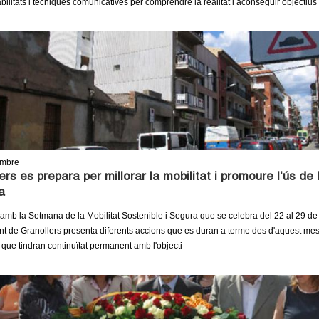
bilitats i tècniques comunicatives per comprendre la realitat i aconseguir objectius
embre
ers es prepara per millorar la mobilitat i promoure l'ús de 
a
 amb la Setmana de la Mobilitat Sostenible i Segura que se celebra del 22 al 29 d
nt de Granollers presenta diferents accions que es duran a terme des d'aquest me
 que tindran continuïtat permanent amb l'objecti