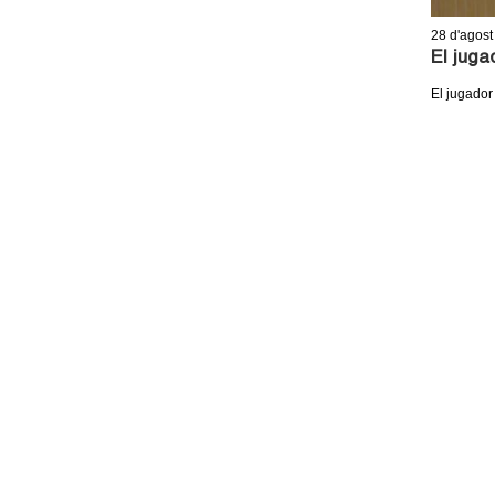
28
d'agost
El juga
El jugador
P
À
G
I
N
E
S