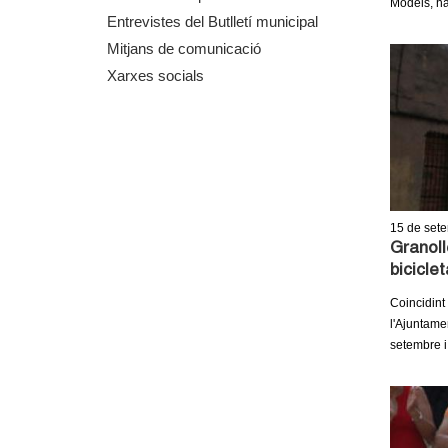
Models, ha
m
Entrevistes del Butlletí municipal
Mitjans de comunicació
e
Xarxes socials
n
t
d
15
de set
e
Granoll
biciclet
G
Coincidint
r
l'Ajuntame
setembre i
a
n