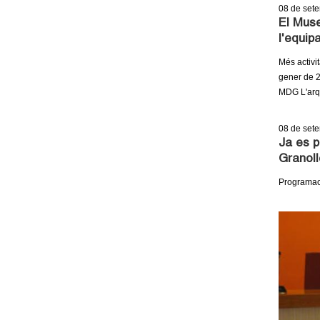
08
de set
El Muse
l'equip
Més activi
gener de 2
MDG L'arqu
08
de set
Ja es p
Granoll
Programaci