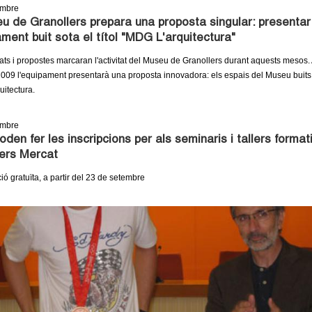
embre
u de Granollers prepara una proposta singular: presentar
ament buit sota el títol "MDG L'arquitectura"
tats i propostes marcaran l'activitat del Museu de Granollers durant aquests mesos. 
009 l'equipament presentarà una proposta innovadora: els espais del Museu buits so
itectura.
embre
oden fer les inscripcions per als seminaris i tallers format
ers Mercat
ó gratuïta, a partir del 23 de setembre