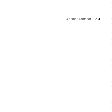
« primer
‹ anterior
1
2
3