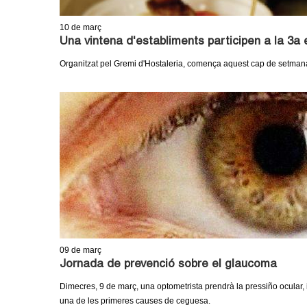
m
10
de març
e
Una vintena d'establiments participen a la 3a
Organitzat pel Gremi d'Hostaleria, comença aquest cap de setmana i
n
t
d
e
G
r
a
09
de març
Jornada de prevenció sobre el glaucoma
n
Dimecres, 9 de març, una optometrista prendrà la pressiño ocular, 
una de les primeres causes de ceguesa.