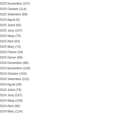
a
2025 Novembre (107)
2025 Octubre (114)
r
2025 Setembre (89)
2025 Agost (5)
i
2025 Juliol (65)
d
2025 Juny (107)
2025 Maig (75)
e
2025 Abril (63)
2025 Març (73)
c
2025 Febrer (34)
2025 Gener (89)
e
2024 Desembre (88)
2024 Novembre (139)
r
2024 Octubre (154)
c
2024 Setembre (102)
2024 Agost (28)
a
2024 Juliol (79)
2024 Juny (167)
2024 Maig (109)
2024 Abril (90)
2024 Març (124)