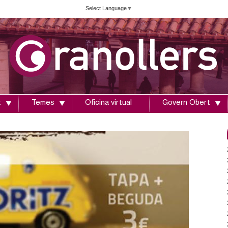
Vés
Select Language
▼
al
contingut
t
Temes
Oficina virtual
Govern Obert