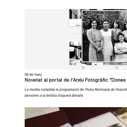
o
l
l
e
r
s
08
de març
Novetat al portal de l'Arxiu Fotogràfic: "Dones 
La mostra completa la programació de l'Arxiu Municipal de Granoll
persones a la tertúlia d'aquest dimarts