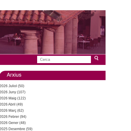
C
F
e
r
Arxius
o
c
2026 Juliol (50)
a
r
2026 Juny (107)
2026 Maig (122)
m
2026 Abril (49)
u
2026 Març (62)
2026 Febrer (94)
l
2026 Gener (48)
2025 Desembre (59)