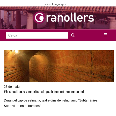
Vés
Select Language
▼
al
contingut
A
C
☰
F
e
j
o
r
c
r
u
a
m
n
u
l
t
a
28
de maig
a
r
Granollers amplia el patrimoni memorial
i
m
Durant el cap de setmana, teatre dins del refugi amb "Subterrànies.
d
Sobreviure entre bombes"
e
e