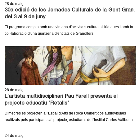
c
28
de maig
n
30a edició de les Jornades Culturals de la Gent Gran,
e
del 3 al 9 de juny
t
r
El programa compta amb una vintena d'activitats culturals i lúdiques i amb la
c
d
col·laboració d'una quinzena d'entitats de Granollers
a
e
G
r
a
28
de maig
L'artista multidisciplinari Pau Farell presenta el
n
projecte educatiu "Retalls"
Dimecres es projecten a l'Espai d'Arts de Roca Umbert dos audiovisuals
o
realitzats pels participants al projecte, estudiants de l'Institut Carles Vallbona
l
24
de maig