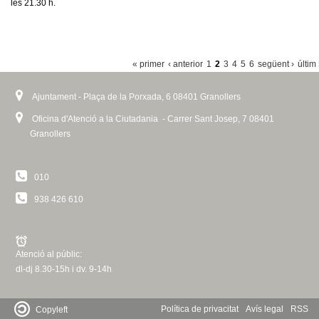
les 21.30 h.
P
« primer
‹ anterior
1
2
3
4
5
6
següent ›
últim
À
Ajuntament - Plaça de la Porxada, 6 08401 Granollers
G
I
Oficina d'Atenció a la Ciutadania - Carrer Sant Josep, 7 08401
Granollers
N
E
010
S
938 426 610
Atenció al públic:
dl-dj 8.30-15h i dv. 9-14h
Política de privacitat
Avís legal
RSS
Copyleft