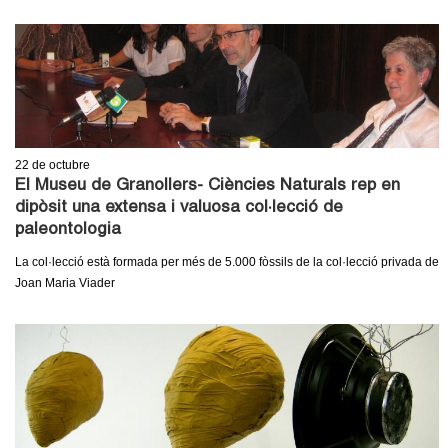
c
n
e
t
r
c
d
a
e
22
de octubre
El Museu de Granollers- Ciències Naturals rep en
G
dipòsit una extensa i valuosa col·lecció de
paleontologia
r
La col·lecció està formada per més de 5.000 fòssils de la col·lecció privada de
a
Joan Maria Viader
n
o
l