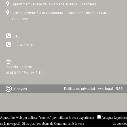
Ajuntament - Plaça de la Porxada, 6 08401 Granollers
G
I
Oficina d'Atenció a la Ciutadania - Carrer Sant Josep, 7 08401
Granollers
N
E
010
S
938 426 610
Atenció al públic:
dl-dj 8.30-15h i dv. 9-14h
Política de privacitat
Avís legal
RSS
Copyleft
-
Aquest lloc web pot utilitzar "cookies" per millorar la seva experiència
Acceptar la política
en la navegació. Si us plau, els abans de Continuar amb la seva
de cookies