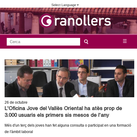
Vés
Select Language
▼
al
contingut
A
C
☰
F
e
j
o
r
c
r
u
a
m
n
u
l
t
a
26
de octubre
a
r
L'Oficina Jove del Vallès Oriental ha atès prop de
i
3.000 usuaris els primers sis mesos de l'any
m
d
Més d'un terç dels joves han fet alguna consulta o participat en una formació
e
e
de l'àmbit laboral