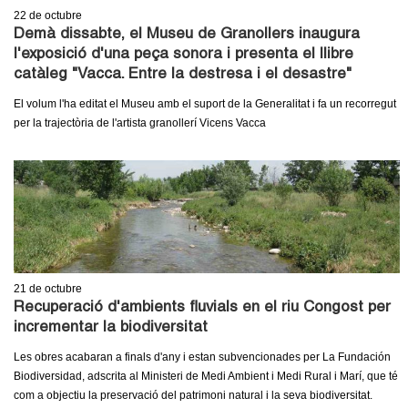
l
22
de octubre
Demà dissabte, el Museu de Granollers inaugura
e
l'exposició d'una peça sonora i presenta el llibre
catàleg "Vacca. Entre la destresa i el desastre"
r
El volum l'ha editat el Museu amb el suport de la Generalitat i fa un recorregut
s
per la trajectòria de l'artista granollerí Vicens Vacca
21
de octubre
Recuperació d'ambients fluvials en el riu Congost per
incrementar la biodiversitat
Les obres acabaran a finals d'any i estan subvencionades per La Fundación
Biodiversidad, adscrita al Ministeri de Medi Ambient i Medi Rural i Marí, que té
com a objectiu la preservació del patrimoni natural i la seva biodiversitat.