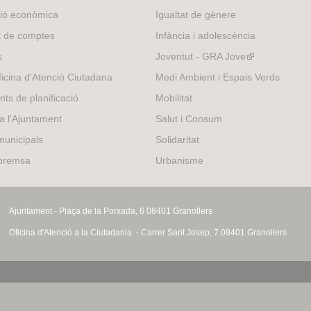
external)
ió econòmica
Igualtat de gènere
t de comptes
Infància i adolescència
s
Joventut - GRA Jove
(link
is
icina d'Atenció Ciutadana
Medi Ambient i Espais Verds
external)
nts de planificació
Mobilitat
 a l'Ajuntament
Salut i Consum
municipals
Solidaritat
 premsa
Urbanisme
Ajuntament - Plaça de la Porxada, 6 08401 Granollers
Oficina d'Atenció a la Ciutadania - Carrer Sant Josep, 7 08401 Granollers