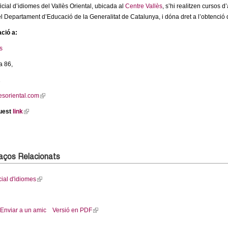
icial d’idiomes del Vallès Oriental, ubicada al
Centre Vallès
, s’hi realitzen cursos d
l Departament d’Educació de la Generalitat de Catalunya, i dóna dret a l’obtenció del
ció a:
s
a 86,
1
esoriental.com
(
l
uest
link
(
i
l
n
i
k
n
i
k
laços Relacionats
s
i
e
s
cial d'idiomes
(
x
e
l
t
x
i
e
t
Enviar a un amic
Versió en PDF
(
n
r
e
l
k
n