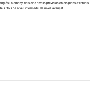
a
’anglès i alemany, dels cinc nivells previstos en els plans d’estudis
s títols de nivell intermedi i de nivell avançat.
r
i
d
e
c
e
r
c
a