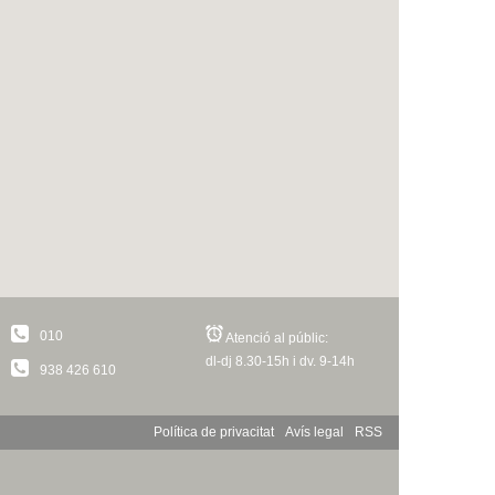
010
Atenció al públic:
dl-dj 8.30-15h i dv. 9-14h
938 426 610
Política de privacitat
Avís legal
RSS