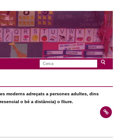
C
F
e
r
o
c
a
mes moderns adreçats a persones adultes, dins
r
esencial o bé a distància) o lliure.
m
u
l