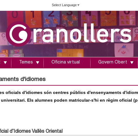
Vés
Select Language
▼
al
contingut
t
Temes
Oficina virtual
Govern Obert
aments d'idiomes
es oficials d'idiomes són centres públics d'ensenyaments d'idio
 universitari. Els alumnes poden matricular-s'hi en règim oficial (pr
cial d’Idiomes Vallès Oriental