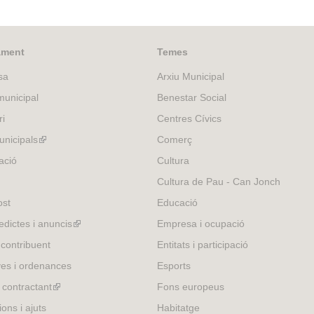
ament
Temes
sa
Arxiu Municipal
unicipal
Benestar Social
ri
Centres Cívics
nicipals
(link
Comerç
is
ació
Cultura
external)
Cultura de Pau - Can Jonch
ost
Educació
edictes i anuncis
(link
Empresa i ocupació
is
 contribuent
Entitats i participació
external)
es i ordenances
Esports
l contractant
(link
Fons europeus
is
ons i ajuts
Habitatge