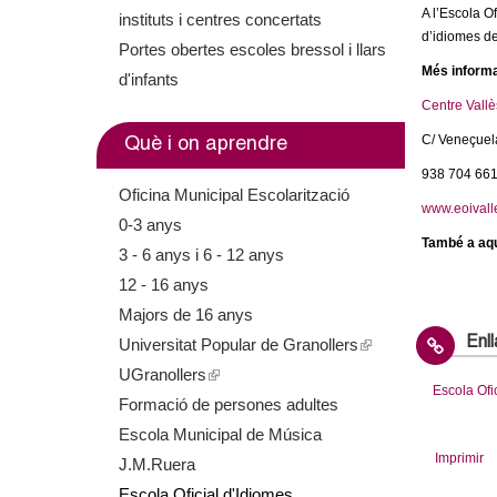
A l’Escola Of
m
instituts i centres concertats
d’idiomes de
Portes obertes escoles bressol i llars
e
Més informa
d'infants
Centre Vallè
n
C/ Veneçuel
Què i on aprendre
t
938 704 66
Oficina Municipal Escolarització
d
www.eoivall
0-3 anys
També a aq
3 - 6 anys i 6 - 12 anys
e
12 - 16 anys
G
Majors de 16 anys
Universitat Popular de Granollers
(
Enl
r
UGranollers
(
l
Escola Ofi
a
Formació de persones adultes
l
i
Escola Municipal de Música
i
n
n
Imprimir
J.M.Ruera
n
k
Escola Oficial d'Idiomes
k
i