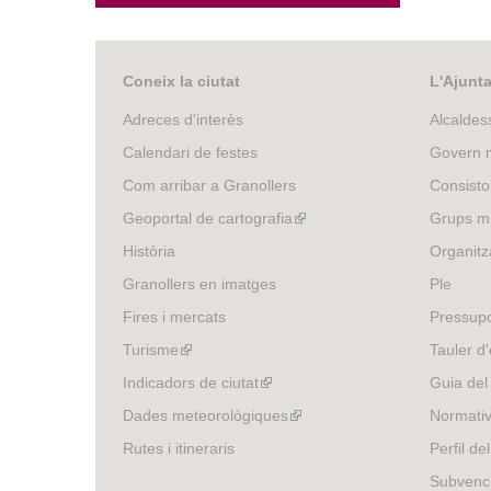
Coneix la ciutat
L'Ajunt
Adreces d'interès
Alcaldes
Calendari de festes
Govern m
Com arribar a Granollers
Consisto
Geoportal de cartografia
(link
Grups mu
is
Història
Organitz
external)
Granollers en imatges
Ple
Fires i mercats
Pressup
Turisme
(link
Tauler d'
is
Indicadors de ciutat
(link
Guia del
external)
is
Dades meteorològiques
(link
Normativ
external)
is
Rutes i itineraris
Perfil de
external)
Subvenci