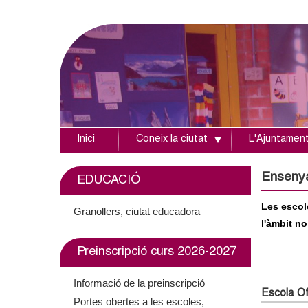
Inici
Coneix la ciutat
L'Ajuntamen
A
j
Enseny
EDUCACIÓ
u
Les escol
Granollers, ciutat educadora
l'àmbit no
n
Preinscripció curs 2026-2027
t
Informació de la preinscripció
a
Escola Ofi
Portes obertes a les escoles,