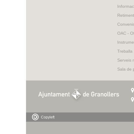
Informac
Retimen
Conveni
OAC - Of
Instrume
Treballa
Serveis 
Sala de
Copyleft