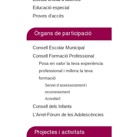
o
Educació especial
i
s
l
Proves d'accés
s
e
e
x
l
x
t
Òrgans de participació
e
t
e
Consell Escolar Municipal
e
r
r
Consell Formació Professional
r
n
Posa en valor la teva experiència
s
n
a
professional i millora la teva
a
l
formació
l
)
Servei d’assessorament i
)
reconeixement
Acredita't
Consell dels Infants
L'Arrel-Fòrum de les Adolescències
Projectes i activitats