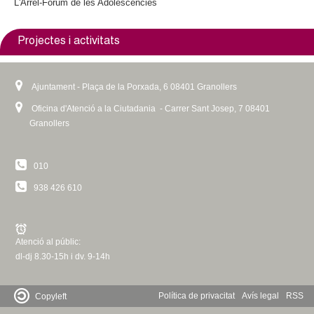
l
)
L'Arrel-Fòrum de les Adolescències
)
Projectes i activitats
Ajuntament - Plaça de la Porxada, 6 08401 Granollers
Oficina d'Atenció a la Ciutadania - Carrer Sant Josep, 7 08401
Granollers
010
938 426 610
Atenció al públic:
dl-dj 8.30-15h i dv. 9-14h
Política de privacitat
Avís legal
RSS
Copyleft