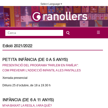
Vés
Select Language
▼
al
contingut
A
C
☰
F
e
j
o
r
Edició 2021/2022
c
r
u
a
m
PETITA INFÀNCIA (DE 0 A 5 ANYS)
n
u
PRESENTACIÓ DEL PROGRAMA "PARLEM EN FAMÍLIA"
:
l
COM PREVENIR L'ADDICCIÓ INFANTIL A LES PANTALLES
t
a
Xerrada presencial
a
r
Dilluns 25 d’octubre, de 18 a 19.30 h
i
m
d
INFÀNCIA (DE 6 A 11 ANYS)
e
e
M’HA BAIXAT LA REGLA, I ARA QUÈ?