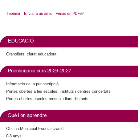
Imprimir
Enviar a un amic
Versió en PDF
(
l
i
n
k
EDUCACIÓ
i
s
Granollers, ciutat educadora
e
x
Preinscripció curs 2026-2027
t
e
Informació de la preinscripció
r
Portes obertes a les escoles, instituts i centres concertats
n
a
Portes obertes escoles bressol i llars d'infants
l
)
Què i on aprendre
Oficina Municipal Escolarització
0-3 anys