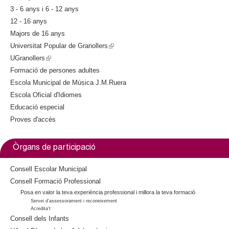
3 - 6 anys i 6 - 12 anys
12 - 16 anys
Majors de 16 anys
Universitat Popular de Granollers
(
UGranollers
(
l
Formació de persones adultes
l
i
Escola Municipal de Música J.M.Ruera
i
n
Escola Oficial d'Idiomes
n
k
Educació especial
k
i
Proves d'accés
i
s
s
e
e
x
Òrgans de participació
x
t
t
e
Consell Escolar Municipal
e
r
Consell Formació Professional
Posa en valor la teva experiència professional i millora la teva formació
r
n
Servei d’assessorament i reconeixement
n
a
Acredita't
a
l
Consell dels Infants