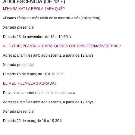
l
ADOLESCÈNCIA (DE 12 +)
M’HA BAIXAT LA REGLA, I ARA QUÈ?
e
«Dones cícliques més enllà de la menstruació»(enllaç fitxa)
r
Xerrada presencial
Dimarts 23 de novembre, de 18 a 19.30 h
s
AL FUTUR, PLANTA-HI CARA! QUINES OPCIONS FORMATIVES TINC?
Adreçat a famílies amb adolescents, a partir de 12 anys
Xerrada presencial
Dimarts 15 de febrer, de 18 a 19.30 h
EL MEU FILL/FILLA S’AGRADA?
Prevenim l’anorèxia i la bulímia des de casa
Adreçat a famílies amb adolescents, a partir de 12 anys
Xerrada presencial
Dimarts 22 de març, de 18 a 19.30 h