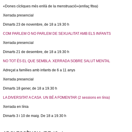
c
n
«Dones cícliques més enllà de la menstruació»(enllaç fitxa)
e
Xerrada presencial
t
r
Dimarts 23 de novembre, de 18 a 19.30 h
c
d
COM PARLEM O NO PARLEM DE SEXUALITAT AMB ELS INFANTS
a
Xerrada presencial
e
Dimarts 21 de desembre, de 18 a 19.30 h
G
NO TOT ÉS EL QUE SEMBLA. XERRADA SOBRE SALUT MENTAL
r
Adreçat a famílies amb infants de 6 a 11 anys
Xerrada presencial
a
Dimarts 18 gener, de 18 a 19.30 h
n
LA DIVERSITAT A CASA. UN BÉ A FOMENTAR (2 sessions en línia)
Xerrada en línia
o
Dimarts 3 i 10 de maig. De 18 a 19.30 h
l