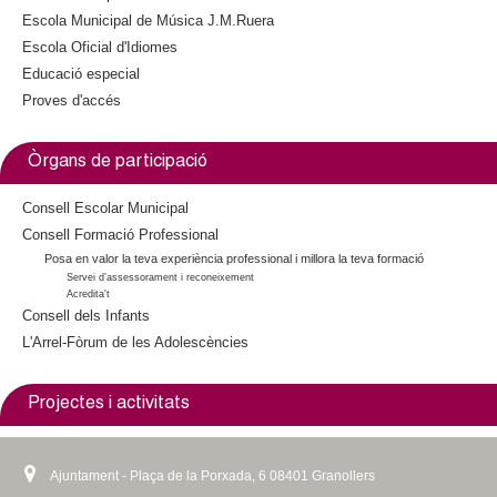
Escola Municipal de Música J.M.Ruera
i
n
Escola Oficial d'Idiomes
n
k
Educació especial
k
i
Proves d'accés
i
s
s
e
e
x
Òrgans de participació
x
t
t
e
Consell Escolar Municipal
e
r
Consell Formació Professional
Posa en valor la teva experiència professional i millora la teva formació
r
n
Servei d’assessorament i reconeixement
n
a
Acredita't
a
l
Consell dels Infants
l
)
L'Arrel-Fòrum de les Adolescències
)
Projectes i activitats
Ajuntament - Plaça de la Porxada, 6 08401 Granollers