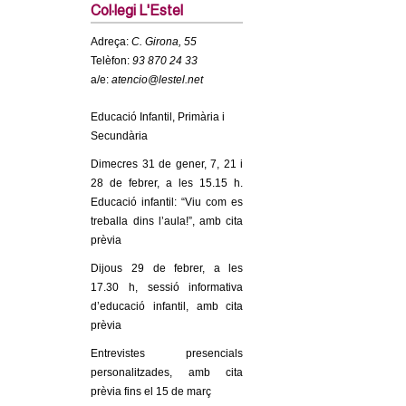
c
Col·legi L'Estel
n
e
Adreça:
C. Girona, 55
t
r
Telèfon:
93 870 24 33
a/e:
atencio@lestel.net
c
d
a
Educació Infantil, Primària i
e
Secundària
Dimecres 31 de gener, 7, 21 i
G
28 de febrer, a les 15.15 h.
Educació infantil: “Viu com es
r
treballa dins l’aula!”, amb cita
prèvia
a
Dijous 29 de febrer, a les
17.30 h, sessió informativa
n
d’educació infantil, amb cita
prèvia
o
Entrevistes presencials
l
personalitzades, amb cita
prèvia fins el 15 de març