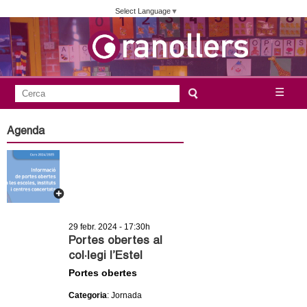
Vés
Select Language
▼
al
contingut
A
C
☰
F
e
j
o
r
Agenda
c
r
u
a
m
n
u
l
t
a
29 febr. 2024 - 17:30h
a
r
Portes obertes al
col·legi l’Estel
i
m
Portes obertes
d
e
e
Categoria
: Jornada