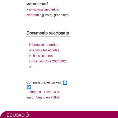
l
Més informació
a
www.lestel.net(link is
e
external)
/ @lestel_granollers
r
Documents relacionats
s
Informació de portes
obertes a les escoles,
instituts i centres
concertats Curs 2024/2025
(
l
i
Comparteix a les xarxes:
F
n
a
T
k
c
w
Imprimir
Enviar a un
i
e
i
amic
Versió en PDF
(
b
t
s
l
o
t
e
o
e
i
x
k
r
n
EDUCACIÓ
t