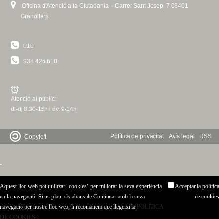
Oficina d'Atenció a la Ciutadania - Carrer Sant Josep, 7 08401
Granollers
010
938 426 610
Atenció al públic:
dl-dj 8.30-15h i dv. 9-14h
Política de privacitat
Avís legal
RSS
Copyleft
-
Aquest lloc web pot utilitzar "cookies" per millorar la seva experiència
Acceptar la política
en la navegació. Si us plau, els abans de Continuar amb la seva
de cookies
navegació per nostre lloc web, li recomanem que llegeixi la
POLÍTICA
DE COOKIES
.