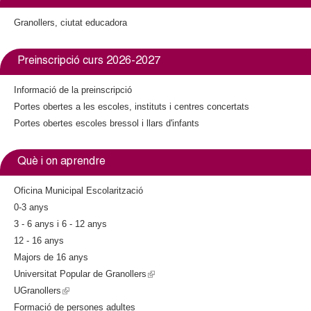
k
e
i
Granollers, ciutat educadora
r
s
n
e
a
Preinscripció curs 2026-2027
x
l
t
)
Informació de la preinscripció
e
Portes obertes a les escoles, instituts i centres concertats
r
n
Portes obertes escoles bressol i llars d'infants
a
l
Què i on aprendre
)
Oficina Municipal Escolarització
0-3 anys
3 - 6 anys i 6 - 12 anys
12 - 16 anys
Majors de 16 anys
Universitat Popular de Granollers
(
UGranollers
(
l
Formació de persones adultes
l
i