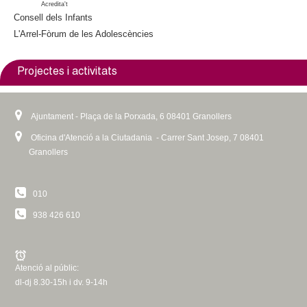
Acredita't
a
l
Consell dels Infants
l
)
L'Arrel-Fòrum de les Adolescències
)
Projectes i activitats
Ajuntament - Plaça de la Porxada, 6 08401 Granollers
Oficina d'Atenció a la Ciutadania - Carrer Sant Josep, 7 08401
Granollers
010
938 426 610
Atenció al públic:
dl-dj 8.30-15h i dv. 9-14h