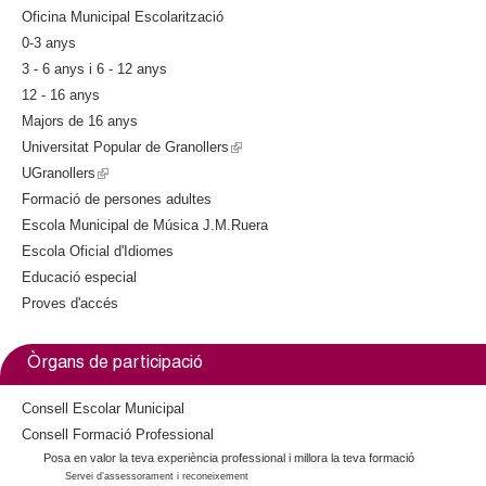
Oficina Municipal Escolarització
0-3 anys
3 - 6 anys i 6 - 12 anys
12 - 16 anys
Majors de 16 anys
Universitat Popular de Granollers
(
UGranollers
(
l
Formació de persones adultes
l
i
Escola Municipal de Música J.M.Ruera
i
n
Escola Oficial d'Idiomes
n
k
Educació especial
k
i
Proves d'accés
i
s
s
e
e
x
Òrgans de participació
x
t
t
e
Consell Escolar Municipal
e
r
Consell Formació Professional
Posa en valor la teva experiència professional i millora la teva formació
r
n
Servei d’assessorament i reconeixement
n
a