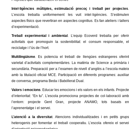
l
Intel·ligències múltiples, estimulació precoç i treball per projectes
.
e
L’escola treballa uniformement les vuit intel·ligències. S’estimulen
aspectes físics que revertiran en aspectes cognitius. Es fan ateliers i tallers
r
d’experimentació.
Treball experimental i ambiental
. L’equip Ecoverd treballa per oferir
s
activitats que promoguin la sostenibilitat: el consum responsable, el
reciclatge i l’ús de l’hort.
Multilingüisme
. Es potencia el treball de llengües estrangeres oferint
varietat d’activitats complementàries. La matèria de Science a primària i
secundària. Preparació per a l’examen de nivell d’anglès a l’escola mateix
amb la titulació oficial MCE. Participació en diferents programes: auxiliar
de conversa, programa Beda i Batxillerat Dual.
Valors i emocions
. Educar les emocions i els valors en els infants. Projecte
d’interioritat: “En tu”. L’escola promociona projectes de col·laboració amb
l’entorn: projecte Gent Gran, projecte ANAMO, tots basats en
l’aprenentatge i el servei.
L’atenció a la diversitat
. Atencions individualitzades i en petits grup
heterogenis per fomentar el treball cooperatiu. L’escola ofereix el servei