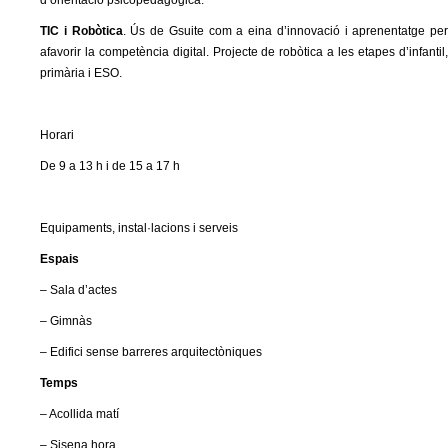
d’orientació psicopedagògica.
TIC i Robòtica
. Ús de Gsuite com a eina d’innovació i aprenentatge per
afavorir la competència digital. Projecte de robòtica a les etapes d’infantil,
primària i ESO.
Horari
De 9 a 13 h i de 15 a 17 h
Equipaments, instal·lacions i serveis
Espais
– Sala d’actes
– Gimnàs
– Edifici sense barreres arquitectòniques
Temps
– Acollida matí
– Sisena hora