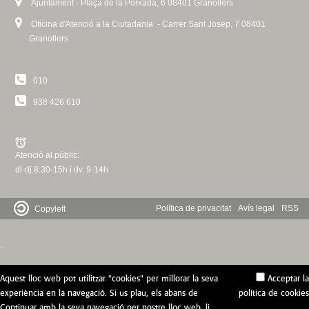
Ajuntament - Plaça de la Porxada, 6 08401 Granollers
I
Oficina d'Atenció a la Ciutadania - Carrer Sant Josep, 7 08401
N
Granollers
E
S
010
938 426 610
Atenció al públic:
dl-dj 8.30-15h i dv. 9-14h
Política de privacitat
Avís legal
RSS
Copyleft
-
Aquest lloc web pot utilitzar "cookies" per millorar la seva
Acceptar la
experiència en la navegació. Si us plau, els abans de
política de cookies
Continuar amb la seva navegació per nostre lloc web, li