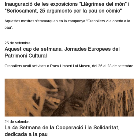
l
Inauguració de les exposicions "Llàgrimes del món" i
"Seriosament, 25 arguments per la pau en còmic"
e
Aquestes mostres s'emmarquen en la campanya "Granollers vila oberta a la
r
pau".
s
25
de setembre
Aquest cap de setmana, Jornades Europees del
Patrimoni Cultural
Granollers acull activitats a Roca Umbert i al Museu, del 26 al 28 de setembre
24
de setembre
La 4a Setmana de la Cooperació i la Solidaritat,
dedicada a la pau