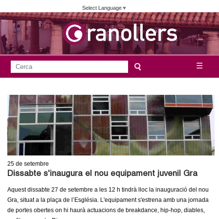
Vés
Select Language
▼
al
contingut
A
C
☰
F
e
j
o
r
c
r
u
a
m
n
u
l
t
a
25
de setembre
a
r
Dissabte s'inaugura el nou equipament juvenil Gra
i
m
Aquest dissabte 27 de setembre a les 12 h tindrà lloc la inauguració del nou
d
Gra, situat a la plaça de l’Església. L'equipament s'estrena amb una jornada
e
de portes obertes on hi haurà actuacions de breakdance, hip-hop, diables,
e