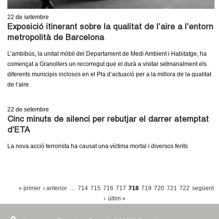
22
de setembre
Exposició itinerant sobre la qualitat de l’aire a l’entorn
metropolità de Barcelona
L’ambibús, la unitat mòbil del Departament de Medi Ambient i Habitatge, ha
començat a Granollers un recorregut que el durà a visitar setmanalment els
diferents municipis inclosos en el Pla d’actuació per a la millora de la qualitat
de l’aire
22
de setembre
Cinc minuts de silenci per rebutjar el darrer atemptat
d’ETA
La nova acció terrorista ha causat una víctima mortal i diversos ferits
P
« primer
‹ anterior
…
714
715
716
717
718
719
720
721
722
següent
À
›
últim »
G