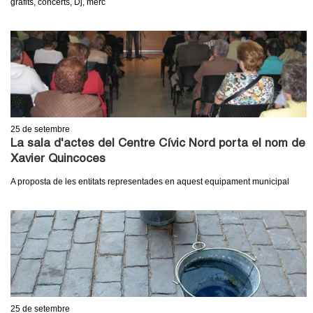
grafits, concerts, Dj, merc
c
n
e
t
r
c
d
a
e
25
de setembre
G
La sala d'actes del Centre Cívic Nord porta el nom de
Xavier Quincoces
r
A proposta de les entitats representades en aquest equipament municipal
a
n
o
l
25
de setembre