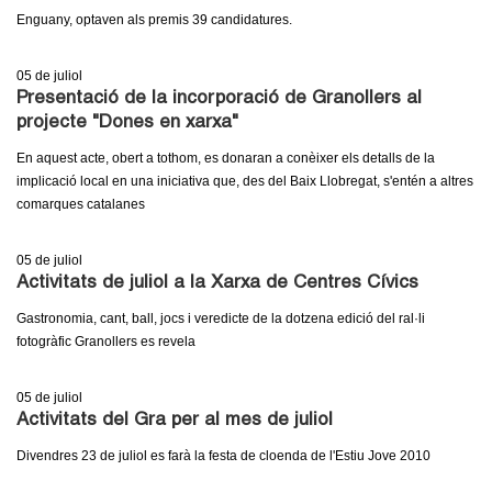
l
Enguany, optaven als premis 39 candidatures.
e
05
de juliol
Presentació de la incorporació de Granollers al
r
projecte "Dones en xarxa"
s
En aquest acte, obert a tothom, es donaran a conèixer els detalls de la
implicació local en una iniciativa que, des del Baix Llobregat, s'entén a altres
comarques catalanes
05
de juliol
Activitats de juliol a la Xarxa de Centres Cívics
Gastronomia, cant, ball, jocs i veredicte de la dotzena edició del ral·li
fotogràfic Granollers es revela
05
de juliol
Activitats del Gra per al mes de juliol
Divendres 23 de juliol es farà la festa de cloenda de l'Estiu Jove 2010