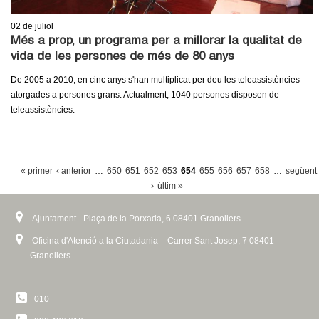
02
de juliol
Més a prop, un programa per a millorar la qualitat de
vida de les persones de més de 80 anys
De 2005 a 2010, en cinc anys s'han multiplicat per deu les teleassistències
atorgades a persones grans. Actualment, 1040 persones disposen de
teleassistències.
P
« primer
‹ anterior
…
650
651
652
653
654
655
656
657
658
…
següent
À
›
últim »
G
Ajuntament - Plaça de la Porxada, 6 08401 Granollers
I
Oficina d'Atenció a la Ciutadania - Carrer Sant Josep, 7 08401
N
Granollers
E
S
010