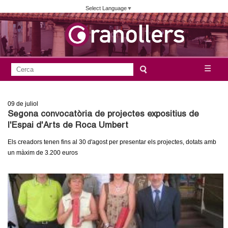
Vés
Select Language
▼
al
contingut
A
C
☰
F
e
j
o
r
09
de juliol
c
r
u
Segona convocatòria de projectes expositius de
a
m
l'Espai d'Arts de Roca Umbert
n
u
Els creadors tenen fins al 30 d'agost per presentar els projectes, dotats amb
l
t
un màxim de 3.200 euros
a
a
r
i
m
d
e
e