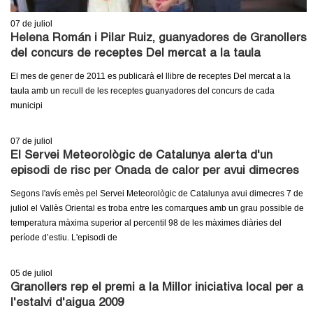
c
n
07
de juliol
e
Helena Román i Pilar Ruiz, guanyadores de Granollers
t
r
del concurs de receptes Del mercat a la taula
c
d
El mes de gener de 2011 es publicarà el llibre de receptes Del mercat a la
a
taula amb un recull de les receptes guanyadores del concurs de cada
e
municipi
G
07
de juliol
El Servei Meteorològic de Catalunya alerta d'un
r
episodi de risc per Onada de calor per avui dimecres
Segons l'avís emès pel Servei Meteorològic de Catalunya avui dimecres 7 de
a
juliol el Vallès Oriental es troba entre les comarques amb un grau possible de
temperatura màxima superior al percentil 98 de les màximes diàries del
n
període d’estiu. L'episodi de
o
05
de juliol
l
Granollers rep el premi a la Millor iniciativa local per a
l'estalvi d'aigua 2009