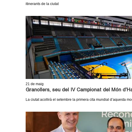
o
itinerants de la ciutat
l
l
e
r
s
21
de maig
Granollers, seu del IV Campionat del Món d’
La ciutat acollirà el setembre la primera cita mundial d’aquesta mo