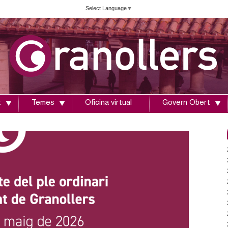
Vés
Select Language
▼
al
contingut
t
Temes
Oficina virtual
Govern Obert