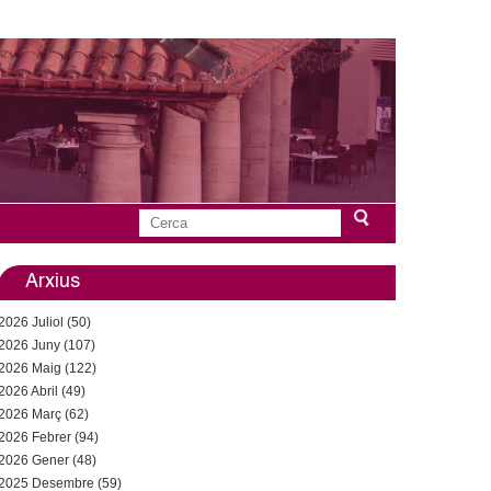
C
F
e
r
Arxius
o
c
2026 Juliol (50)
a
r
2026 Juny (107)
2026 Maig (122)
m
2026 Abril (49)
u
2026 Març (62)
2026 Febrer (94)
l
2026 Gener (48)
2025 Desembre (59)