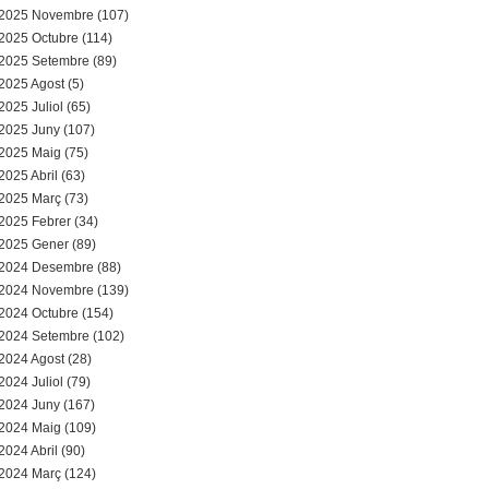
a
2025 Novembre (107)
2025 Octubre (114)
r
2025 Setembre (89)
2025 Agost (5)
i
2025 Juliol (65)
d
2025 Juny (107)
2025 Maig (75)
e
2025 Abril (63)
2025 Març (73)
c
2025 Febrer (34)
2025 Gener (89)
e
2024 Desembre (88)
2024 Novembre (139)
r
2024 Octubre (154)
c
2024 Setembre (102)
2024 Agost (28)
a
2024 Juliol (79)
2024 Juny (167)
2024 Maig (109)
2024 Abril (90)
2024 Març (124)