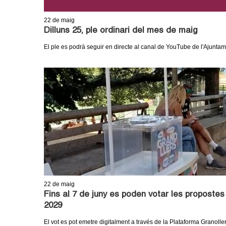
m
22
de maig
e
Dilluns 25, ple ordinari del mes de maig
El ple es podrà seguir en directe al canal de YouTube de l'Ajunta
n
t
d
e
G
r
a
22
de maig
Fins al 7 de juny es poden votar les propostes
n
2029
El vot es pot emetre digitalment a través de la Plataforma Granolle