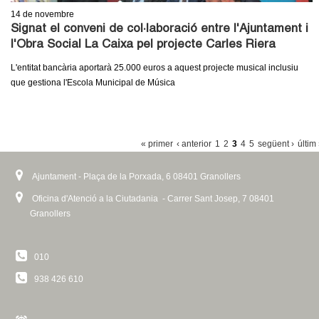
14
de novembre
Signat el conveni de col·laboració entre l'Ajuntament i
l'Obra Social La Caixa pel projecte Carles Riera
L'entitat bancària aportarà 25.000 euros a aquest projecte musical inclusiu
que gestiona l'Escola Municipal de Música
P
« primer
‹ anterior
1
2
3
4
5
següent ›
últim
À
Ajuntament - Plaça de la Porxada, 6 08401 Granollers
G
I
Oficina d'Atenció a la Ciutadania - Carrer Sant Josep, 7 08401
Granollers
N
E
010
S
938 426 610