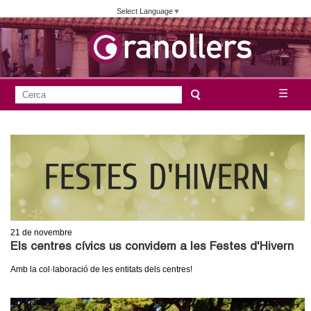
Vés
Select Language
▼
al
contingut
A
C
☰
F
e
j
o
r
c
r
u
a
m
n
u
l
t
a
21
de novembre
a
r
Els centres cívics us convidem a les Festes d'Hivern
i
m
Amb la col·laboració de les entitats dels centres!
d
e
e