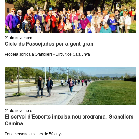
c
n
e
t
r
c
d
21
de novembre
a
Cicle de Passejades per a gent gran
e
Propera sortida a Granollers - Circuit de Catalunya
G
r
a
n
21
de novembre
o
El servei d'Esports impulsa nou programa, Granollers
Camina
l
Per a persones majors de 50 anys