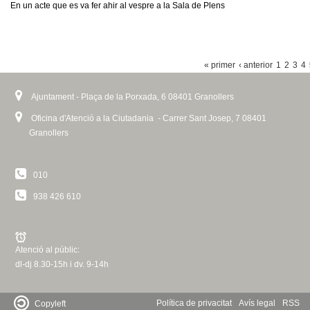
l
En un acte que es va fer ahir al vespre a la Sala de Plens
e
P
r
« primer
‹ anterior
1
2
3
4
À
s
Ajuntament - Plaça de la Porxada, 6 08401 Granollers
G
I
Oficina d'Atenció a la Ciutadania - Carrer Sant Josep, 7 08401
Granollers
N
E
010
S
938 426 610
Atenció al públic:
dl-dj 8.30-15h i dv. 9-14h
Política de privacitat
Avís legal
RSS
Copyleft