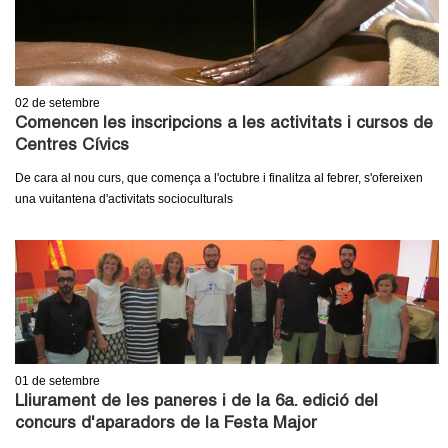
c
n
e
t
r
c
02
de setembre
d
a
Comencen les inscripcions a les activitats i cursos de
Centres Cívics
e
De cara al nou curs, que comença a l'octubre i finalitza al febrer, s'ofereixen
G
una vuitantena d'activitats socioculturals
r
a
n
o
01
de setembre
Lliurament de les paneres i de la 6a. edició del
l
concurs d'aparadors de la Festa Major