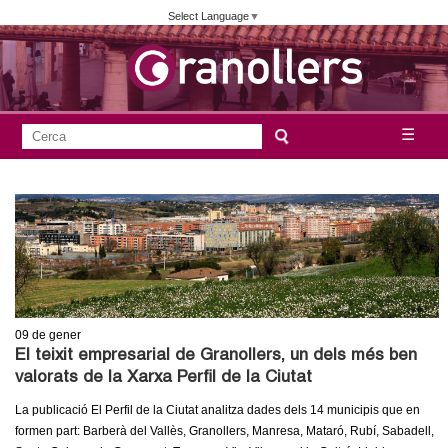
Vés
Select Language
▼
al
contingut
A
C
☰
F
e
j
o
r
c
r
u
a
m
n
u
l
t
a
09
de gener
a
r
El teixit empresarial de Granollers, un dels més ben
i
valorats de la Xarxa Perfil de la Ciutat
m
d
La publicació El Perfil de la Ciutat analitza dades dels 14 municipis que en
e
e
formen part: Barberà del Vallès, Granollers, Manresa, Mataró, Rubí, Sabadell,