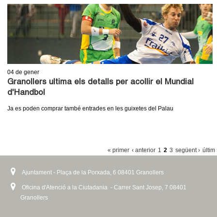
04
de gener
Granollers ultima els detalls per acollir el Mundial
d'Handbol
Ja es poden comprar també entrades en les guixetes del Palau
P
« primer
‹ anterior
1
2
3
següent ›
últim
À
Ajuntament - Plaça de la Porxada, 6 08401 Granollers
G
I
Oficina d'Atenció a la Ciutadania - Carrer Sant Josep, 7 08401
Granollers
N
E