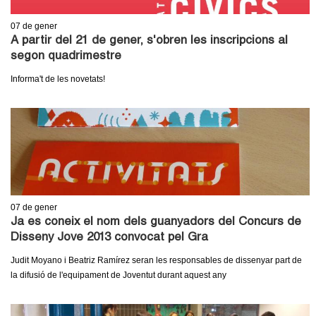
l
07
de gener
e
A partir del 21 de gener, s'obren les inscripcions al
segon quadrimestre
r
Informa't de les novetats!
s
07
de gener
Ja es coneix el nom dels guanyadors del Concurs de
Disseny Jove 2013 convocat pel Gra
Judit Moyano i Beatriz Ramírez seran les responsables de dissenyar part de
la difusió de l'equipament de Joventut durant aquest any