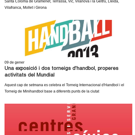
Santa Coloma de Gramenet, Terrassa, Vic, Vilanova i la Geltrú, Lleida,
c
n
Vilafranca, Mollet i Girona
e
t
r
c
d
a
e
G
09
de gener
Una exposició i dos torneigs d'handbol, properes
r
activitats del Mundial
a
Aquest cap de setmana es celebra el Torneig Internacional d'Handbol i el
Torneig de Minihandbol base a diferents punts de la ciutat
n
o
l