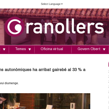
Vés
Select Language
▼
al
contingut
t
Temes
Oficina virtual
Govern Obert
ons autonòmiques ha arribat gairebé al 33 % a
avui diumenge.