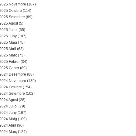
a
2025 Novembre (107)
2025 Octubre (114)
r
2025 Setembre (89)
2025 Agost (5)
i
2025 Juliol (65)
d
2025 Juny (107)
2025 Maig (75)
e
2025 Abril (63)
2025 Març (73)
c
2025 Febrer (34)
2025 Gener (89)
e
2024 Desembre (88)
2024 Novembre (139)
r
2024 Octubre (154)
c
2024 Setembre (102)
2024 Agost (28)
a
2024 Juliol (79)
2024 Juny (167)
2024 Maig (109)
2024 Abril (90)
2024 Març (124)