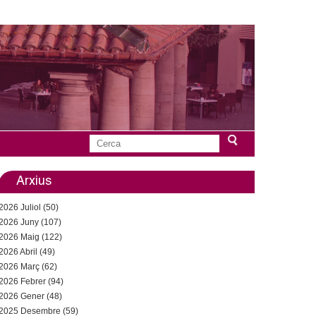
C
F
e
r
Arxius
o
c
2026 Juliol (50)
a
r
2026 Juny (107)
2026 Maig (122)
m
2026 Abril (49)
u
2026 Març (62)
2026 Febrer (94)
l
2026 Gener (48)
2025 Desembre (59)