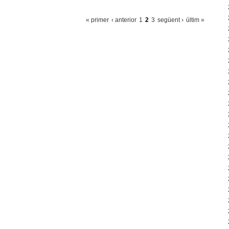
« primer
‹ anterior
1
2
3
següent ›
últim »