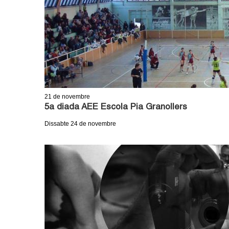
o
l
l
e
r
21
de novembre
5a diada AEE Escola Pia Granollers
s
Dissabte 24 de novembre