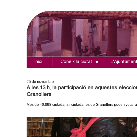
Inici
Coneix la ciutat
L'Ajuntamen
A
j
25
de novembre
A les 13 h, la participació en aquestes elecci
u
Granollers
n
Més de 40.898 ciutadans i ciutadanes de Granollers poden votar 
t
a