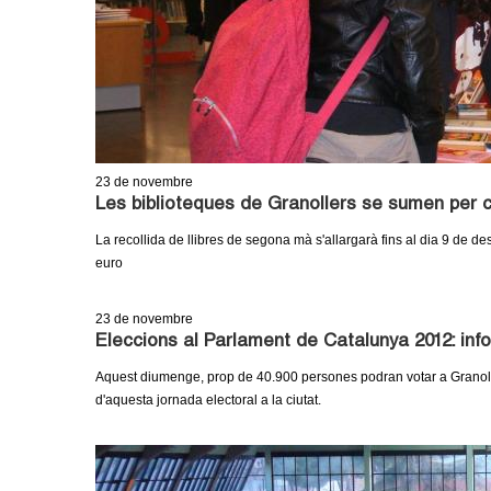
m
e
n
t
23
de novembre
Les biblioteques de Granollers se sumen per 
d
La recollida de llibres de segona mà s'allargarà fins al dia 9 de d
e
euro
G
23
de novembre
Eleccions al Parlament de Catalunya 2012: inf
r
Aquest diumenge, prop de 40.900 persones podran votar a Granoll
a
d'aquesta jornada electoral a la ciutat.
n