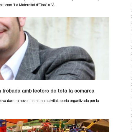
'èxit com "La Maternitat d'Elna" o "A
a trobada amb lectors de tota la comarca
 seva darrera novel·la en una activitat oberta organitzada per la