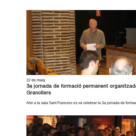
o
l
l
e
r
s
22
de maig
3a jornada de formació permanent organitzada
Granollers
Ahir a la sala Sant Francesc es va celebrar la 3a jornada de forma