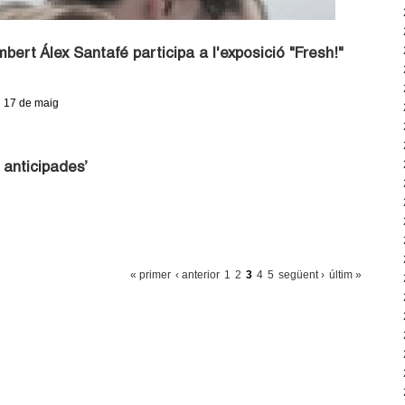
bert Álex Santafé participa a l'exposició "Fresh!"
l 17 de maig
 anticipades’
« primer
‹ anterior
1
2
3
4
5
següent ›
últim »