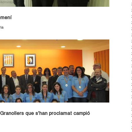
femení
ria
M Granollers que s'han proclamat campió