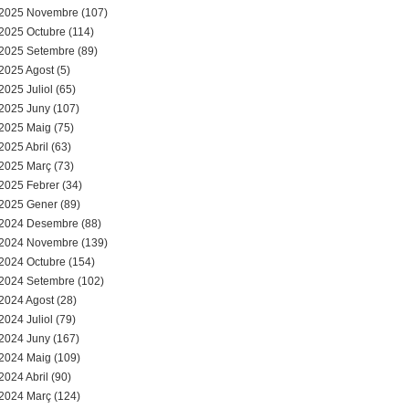
a
2025 Novembre (107)
2025 Octubre (114)
r
2025 Setembre (89)
2025 Agost (5)
i
2025 Juliol (65)
d
2025 Juny (107)
2025 Maig (75)
e
2025 Abril (63)
2025 Març (73)
c
2025 Febrer (34)
2025 Gener (89)
e
2024 Desembre (88)
2024 Novembre (139)
r
2024 Octubre (154)
c
2024 Setembre (102)
2024 Agost (28)
a
2024 Juliol (79)
2024 Juny (167)
2024 Maig (109)
2024 Abril (90)
2024 Març (124)