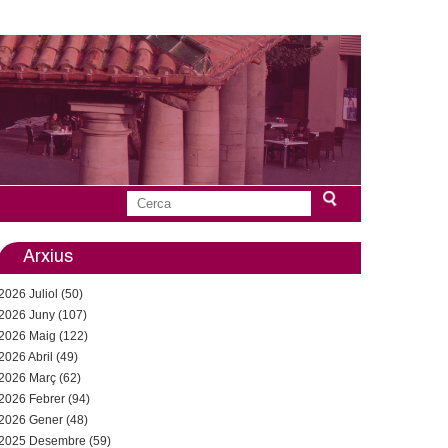
C
F
e
r
Arxius
o
c
2026 Juliol (50)
a
r
2026 Juny (107)
2026 Maig (122)
m
2026 Abril (49)
u
2026 Març (62)
2026 Febrer (94)
l
2026 Gener (48)
2025 Desembre (59)