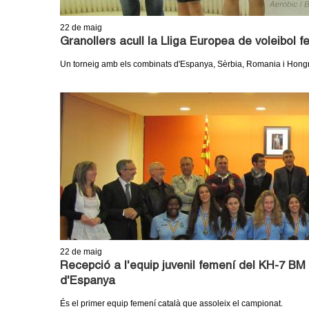
m
22
de maig
e
Granollers acull la Lliga Europea de voleibol 
Un torneig amb els combinats d'Espanya, Sèrbia, Romania i Hong
n
t
d
e
G
r
a
22
de maig
Recepció a l'equip juvenil femení del KH-7 B
n
d'Espanya
És el primer equip femení català que assoleix el campionat.