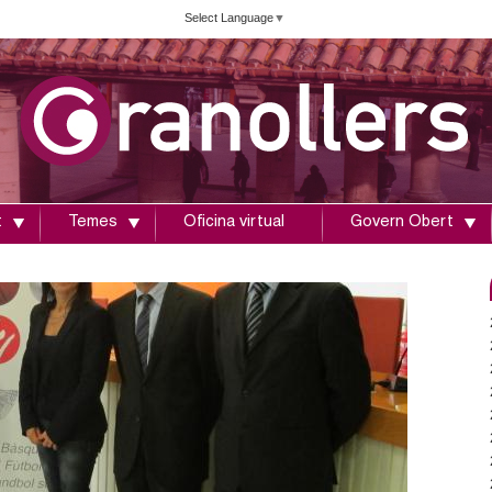
Vés
Select Language
▼
al
contingut
t
Temes
Oficina virtual
Govern Obert