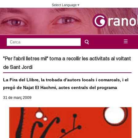
Vés
Select Language
▼
al
contingut
A
C
☰
F
e
j
o
r
"Per l'abril lletres mil" torna a recollir les activitats al voltant
c
r
u
de Sant Jordi
a
m
n
La Fira del Llibre, la trobada d'autors locals i comarcals, i el
u
pregó de Najat El Hachmi, actes centrals del programa
l
t
31
de març
2009
a
a
r
i
m
d
e
e