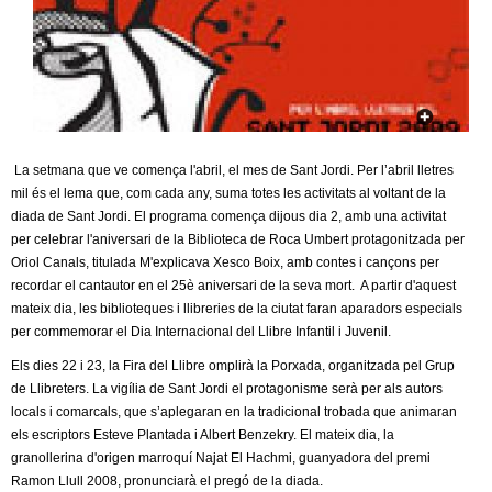
c
n
e
t
r
c
d
a
e
La setmana que ve comença l'abril, el mes de Sant Jordi. Per l’abril lletres
mil és el lema que, com cada any, suma totes les activitats al voltant de la
G
diada de Sant Jordi. El programa comença dijous dia 2, amb una activitat
per celebrar l'aniversari de la Biblioteca de Roca Umbert protagonitzada per
r
Oriol Canals, titulada M'explicava Xesco Boix, amb contes i cançons per
recordar el cantautor en el 25è aniversari de la seva mort. A partir d'aquest
a
mateix dia, les biblioteques i llibreries de la ciutat faran aparadors especials
per commemorar el Dia Internacional del Llibre Infantil i Juvenil.
n
Els dies 22 i 23, la Fira del Llibre omplirà la Porxada, organitzada pel Grup
de Llibreters. La vigília de Sant Jordi el protagonisme serà per als autors
o
locals i comarcals, que s’aplegaran en la tradicional trobada que animaran
els escriptors Esteve Plantada i Albert Benzekry. El mateix dia, la
l
granollerina d'origen marroquí Najat El Hachmi, guanyadora del premi
Ramon Llull 2008, pronunciarà el pregó de la diada.