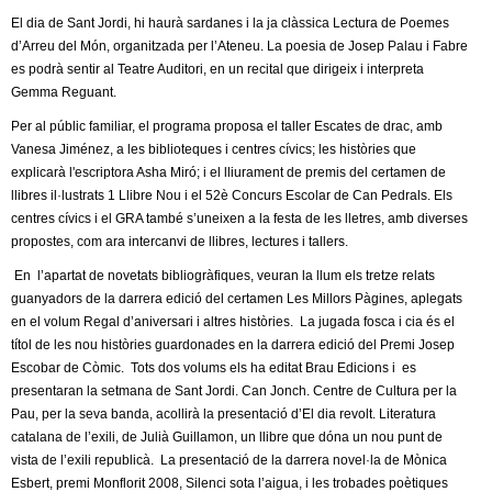
l
El dia de Sant Jordi, hi haurà sardanes i la ja clàssica Lectura de Poemes
d’Arreu del Món, organitzada per l’Ateneu. La poesia de Josep Palau i Fabre
e
es podrà sentir al Teatre Auditori, en un recital que dirigeix i interpreta
Gemma Reguant.
r
Per al públic familiar, el programa proposa el taller Escates de drac, amb
s
Vanesa Jiménez, a les biblioteques i centres cívics; les històries que
explicarà l'escriptora Asha Miró; i el lliurament de premis del certamen de
llibres il·lustrats 1 Llibre Nou i el 52è Concurs Escolar de Can Pedrals. Els
centres cívics i el GRA també s’uneixen a la festa de les lletres, amb diverses
propostes, com ara intercanvi de llibres, lectures i tallers.
En l’apartat de novetats bibliogràfiques, veuran la llum els tretze relats
guanyadors de la darrera edició del certamen Les Millors Pàgines, aplegats
en el volum Regal d’aniversari i altres històries. La jugada fosca i cia és el
títol de les nou històries guardonades en la darrera edició del Premi Josep
Escobar de Còmic. Tots dos volums els ha editat Brau Edicions i es
presentaran la setmana de Sant Jordi. Can Jonch. Centre de Cultura per la
Pau, per la seva banda, acollirà la presentació d’El dia revolt. Literatura
catalana de l’exili, de Julià Guillamon, un llibre que dóna un nou punt de
vista de l’exili republicà. La presentació de la darrera novel·la de Mònica
Esbert, premi Monflorit 2008, Silenci sota l’aigua, i les trobades poètiques