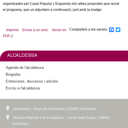
organitzades pel Casal Popular L'Esquerda són altres propostes que recull
el programa, que us adjuntem a continuació, junt amb la imatge.
Comparteix a les xarxes:
F
T
Imprimir
Enviar a un amic
Versió en
a
w
PDF
(
c
i
l
e
t
b
t
i
o
e
n
ALCALDESSA
o
r
k
k
i
Agenda de l'alcaldessa
s
Biografia
e
Entrevistes, discursos i articles
x
Escriu a l'alcaldessa
t
e
r
n
Ajuntament - Plaça de la Porxada, 6 08401 Granollers
a
Oficina d'Atenció a la Ciutadania - Carrer Sant Josep, 7 08401
l
Granollers
)