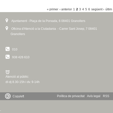
P
« primer
‹ anterior
1
2
3
4
5
6
següent ›
últim
À
Ajuntament - Plaça de la Porxada, 6 08401 Granollers
G
I
Oficina d'Atenció a la Ciutadania - Carrer Sant Josep, 7 08401
Granollers
N
E
010
S
938 426 610
Atenció al públic:
dl-dj 8.30-15h i dv. 9-14h
Política de privacitat
Avís legal
RSS
Copyleft
-