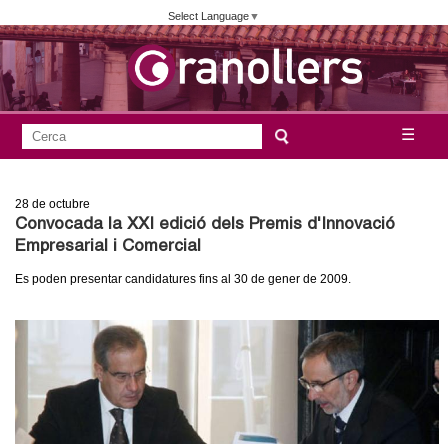
Vés
Select Language
▼
al
contingut
A
C
☰
F
e
j
o
r
28
de octubre
c
r
u
Convocada la XXI edició dels Premis d'Innovació
a
m
Empresarial i Comercial
n
u
Es poden presentar candidatures fins al 30 de gener de 2009.
l
t
a
a
r
i
m
d
e
e