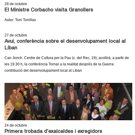
c
28
de octubre
n
El Ministre Corbacho visita Granollers
e
t
Autor: Toni Torrillas
r
c
d
27
de octubre
a
Avui, conferència sobre el desenvolupament local al
e
Líban
Can Jonch. Centre de Cultura per la Pau (c. del Rec, 19), acollirà, a partir de
G
les 19.30 h, la conferència Tornar a la realitat després de la Guerra:
contribució del desenvolupament local al Líban
r
a
n
o
l
24
de octubre
Primera trobada d’exalcaldes i exregidors