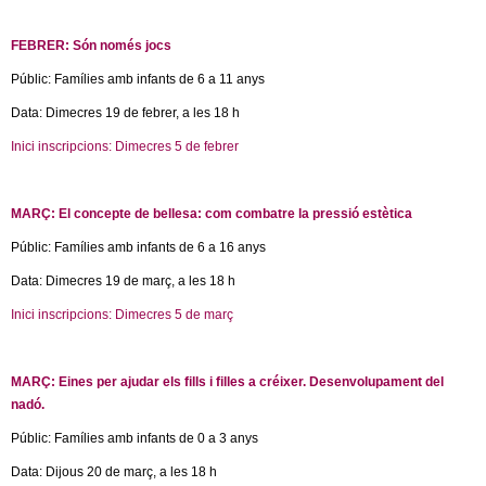
l
e
i
r
FEBRER: Són només jocs
n
n
k
Públic: Famílies amb infants de 6 a 11 anys
a
i
l
Data: Dimecres 19 de febrer, a les 18 h
s
)
e
Inici inscripcions: Dimecres 5 de febrer
(
x
l
t
i
e
MARÇ: El concepte de bellesa: com combatre la pressió estètica
n
r
k
Públic: Famílies amb infants de 6 a 16 anys
n
i
a
Data: Dimecres 19 de març, a les 18 h
s
l
e
Inici inscripcions: Dimecres 5 de març
(
)
x
l
t
i
e
MARÇ: Eines per ajudar els fills i filles a créixer. Desenvolupament del
n
r
nadó.
k
n
i
Públic: Famílies amb infants de 0 a 3 anys
a
s
l
Data: Dijous 20 de març, a les 18 h
e