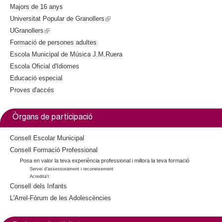
Majors de 16 anys
Universitat Popular de Granollers
(
UGranollers
(
l
Formació de persones adultes
l
i
Escola Municipal de Música J.M.Ruera
i
n
Escola Oficial d'Idiomes
n
k
Educació especial
k
i
Proves d'accés
i
s
s
e
e
x
Òrgans de participació
x
t
t
e
Consell Escolar Municipal
e
r
Consell Formació Professional
Posa en valor la teva experiència professional i millora la teva formació
r
n
Servei d’assessorament i reconeixement
n
a
Acredita't
a
l
Consell dels Infants
l
)
L'Arrel-Fòrum de les Adolescències
)