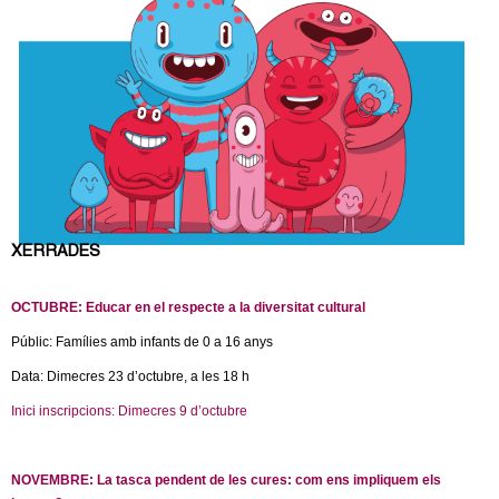
c
n
e
t
r
c
d
a
e
G
XERRADES
r
OCTUBRE: Educar en el respecte a la diversitat cultural
a
Públic: Famílies amb infants de 0 a 16 anys
n
Data: Dimecres 23 d’octubre, a les 18 h
o
Inici inscripcions: Dimecres 9 d’octubre
(
l
l
i
NOVEMBRE: La tasca pendent de les cures: com ens impliquem els
n