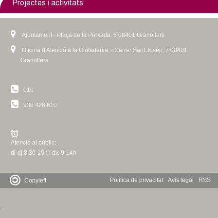
Projectes i activitats
Ajuntament - Plaça de la Porxada, 6 08401 Granollers
Oficina d'Atenció a la Ciutadania - Carrer Sant Josep, 7 08401
Granollers
010
938 426 610
Atenció al públic:
dl-dj 8.30-15h i dv. 9-14h
Política de privacitat
Avís legal
RSS
Copyleft
-