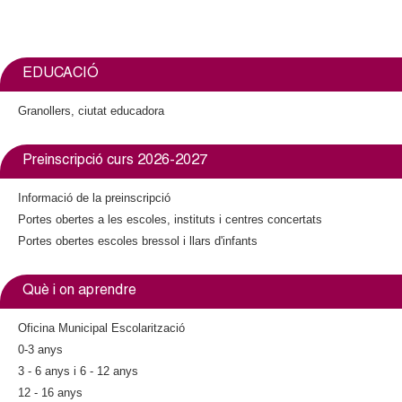
l
l
i
)
n
k
EDUCACIÓ
i
s
Granollers, ciutat educadora
e
x
Preinscripció curs 2026-2027
t
e
Informació de la preinscripció
r
Portes obertes a les escoles, instituts i centres concertats
n
a
Portes obertes escoles bressol i llars d'infants
l
)
Què i on aprendre
Oficina Municipal Escolarització
0-3 anys
3 - 6 anys i 6 - 12 anys
12 - 16 anys