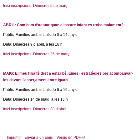
)
x
Inici inscripcions: Dimecres 5 de març
(
t
l
e
i
r
ABRIL: Com hem d’actuar quan el nostre infant es troba malament?
n
n
k
Públic: Famílies amb infants de 0 a 14 anys
a
i
l
Data: Dimecres 9 d’abril, a les 18 h
s
)
e
Inici inscripcions: Dimecres 26 de març
(
x
l
t
i
e
MAIG: El meu fill/a té dret a estar bé. Eines i estratègies per acompanyar-
n
r
los davant l’assetjament entre iguals
k
n
i
Públic: Famílies amb infants de 6 a 16 anys
a
s
l
Data: Dimecres 14 de maig, a les 18 h
e
)
x
Inici inscripcions: Dimecres 30 d’abril
t
e
r
n
Imprimir
Enviar a un amic
Versió en PDF
(
a