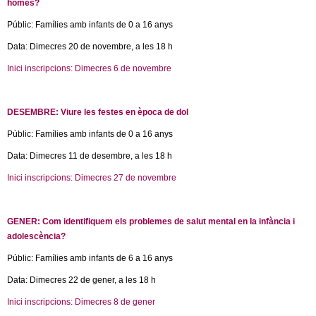
l
homes?
k
i
Públic: Famílies amb infants de 0 a 16 anys
e
s
Data: Dimecres 20 de novembre, a les 18 h
e
x
r
Inici inscripcions: Dimecres 6 de novembre
(
t
l
e
s
i
r
DESEMBRE: Viure les festes en època de dol
n
n
k
Públic: Famílies amb infants de 0 a 16 anys
a
i
l
Data: Dimecres 11 de desembre, a les 18 h
s
)
e
Inici inscripcions: Dimecres 27 de novembre
(
x
l
t
i
e
GENER: Com identifiquem els problemes de salut mental en la infància i
n
r
adolescència?
k
n
i
Públic: Famílies amb infants de 6 a 16 anys
a
s
l
Data: Dimecres 22 de gener, a les 18 h
e
)
x
Inici inscripcions: Dimecres 8 de gener
(
t