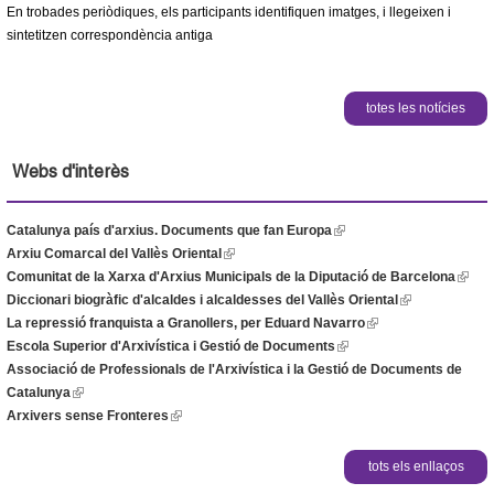
En trobades periòdiques, els participants identifiquen imatges, i llegeixen i
sintetitzen correspondència antiga
totes les notícies
Webs d'interès
Catalunya país d'arxius. Documents que fan Europa
(
Arxiu Comarcal del Vallès Oriental
(
l
Comunitat de la Xarxa d'Arxius Municipals de la Diputació de Barcelona
l
i
(
Diccionari biogràfic d'alcaldes i alcaldesses del Vallès Oriental
i
n
(
l
La repressió franquista a Granollers, per Eduard Navarro
n
k
(
l
i
Escola Superior d'Arxivística i Gestió de Documents
k
i
(
l
i
n
Associació de Professionals de l'Arxivística i la Gestió de Documents de
i
s
l
i
n
k
Catalunya
(
s
e
i
n
k
i
Arxivers sense Fronteres
l
(
e
x
n
k
i
s
i
l
x
t
k
i
s
e
n
i
t
e
i
s
e
x
tots els enllaços
k
n
e
r
s
e
x
t