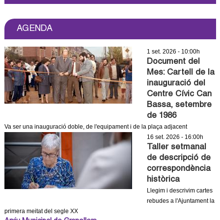
l
e
AGENDA
r
1 set. 2026 - 10:00h
Document del
s
Mes: Cartell de la
inauguració del
Centre Cívic Can
Bassa, setembre
de 1986
Va ser una inauguració doble, de l'equipament i de la plaça adjacent
16 set. 2026 - 16:00h
Taller setmanal
de descripció de
correspondència
històrica
Llegim i descrivim cartes
rebudes a l'Ajuntament la
primera meitat del segle XX