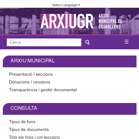
Vés
Select Language
▼
al
contingut
A
C
☰
F
e
j
o
r
ARXIU MUNICIPAL
c
r
u
a
m
Presentació i seccions
n
u
Donacions i cessions
Transparència i gestió documental
l
t
a
a
r
CONSULTA
i
m
Tipus de fons
d
Tipus de documents
e
e
Tots els fons i col·leccions