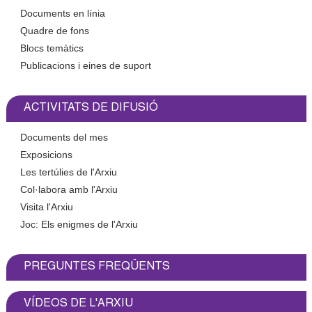
c
Documents en línia
n
e
Quadre de fons
t
r
Blocs temàtics
Publicacions i eines de suport
c
d
a
e
ACTIVITATS DE DIFUSIÓ
G
Documents del mes
Exposicions
r
Les tertúlies de l'Arxiu
Col·labora amb l'Arxiu
a
Visita l'Arxiu
Joc: Els enigmes de l'Arxiu
n
o
PREGUNTES FREQÜENTS
l
VÍDEOS DE L'ARXIU