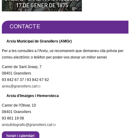
CONTACTE
Arxiu Municipal de Granollers (AMGr)
Per a les consultes a l'Arxiu, us recomanem que demaneu cita prèvia per
correu electrònic o telèfon per poder-vos donar un millor servei
Carrer de Sant Josep, 7
08401 Granollers
93 842 67 37 / 93 842 67 62
arxiu@granollers.cat
(
l
Arxiu d'Imatges i Hemeroteca
i
Carrer de l'Olivar, 10
n
08401 Granollers
k
93 861 19 08
s
arxiufotografic@granollers.cat
(
e
l
n
i