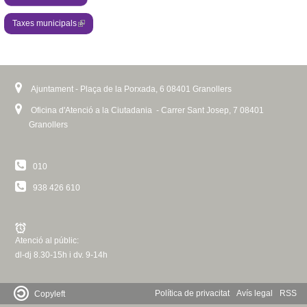
d
n
s
Taxes municipals
(
k
e
l
s
-
i
e
m
n
n
a
k
d
i
Ajuntament - Plaça de la Porxada, 6 08401 Granollers
i
s
l
s
Oficina d'Atenció a la Ciutadania - Carrer Sant Josep, 7 08401
e
)
e
Granollers
-
x
m
t
a
010
e
i
r
l
938 426 610
n
)
a
l
)
Atenció al públic:
dl-dj 8.30-15h i dv. 9-14h
Política de privacitat
Avís legal
RSS
Copyleft