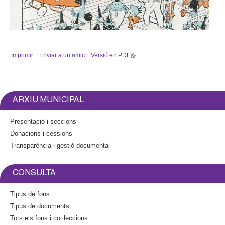
Granollers 2300 de Josep Escobar a Publicacions La Gralla de 1935
Imprimir
Enviar a un amic
Versió en PDF
(
l
i
n
k
ARXIU MUNICIPAL
i
s
Presentació i seccions
e
Donacions i cessions
x
Transparència i gestió documental
t
e
r
CONSULTA
n
a
Tipus de fons
l
Tipus de documents
)
Tots els fons i col·leccions