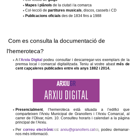
l
Mapes i plànols
de la ciutat i la comarca
Col·lecció de
partitures musicals
, discos, cassets i CD
e
Publicacions oficials
des de 1834 fins a 1988
r
Com es consulta la documentació de
s
l'hemeroteca?
A l’
Arxiu Digital
podeu consultar i descarregar-vos exemplars de la
premsa local i comarcal digitalitzada. Teniu al vostre abast
més de
cent capçaleres publicades entre els anys 1882 i 2014.
Presencialment
, l’hemeroteca està situada a l’edifici que
comparteixen l'Arxiu Municipal de Granollers i l’Arxiu Comarcal, al
carrer de l’Olivar, núm. 10. Consulteu horaris i calendari a la pàgina
principal de l’Arxiu.
Per
correu electrònic
(
:
arxiu@granollers.cat
(
, podeu demanar-
nos més informació.
l
l