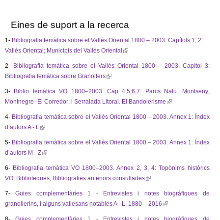
i
i
n
n
k
k
Eines de suport a la recerca
s
s
e
e
n
n
1-
Bibliografia temàtica sobre el Vallès Oriental 1800 – 2003. Capítols 1, 2:
d
d
Vallès Oriental; Municipis del Vallès Oriental
(
s
s
e
e
l
-
-
2-
Bibliografia temàtica sobre el Vallès Oriental 1800 – 2003. Capítol 3:
i
m
m
Bibliografia temàtica sobre Granollers
(
a
a
n
i
i
l
3-
Biblio temàtica VO 1800–2003. Cap 4,5,6,7: Parcs Natu. Montseny;
k
l
l
i
)
)
Montnegre–El Corredor; i Serralada Litoral. El Bandolerisme
(
i
n
l
s
4-
Bibliografia temàtica sobre el Vallès Oriental 1800 – 2003. Annex 1: Índex
k
i
e
d’autors A - L
(
i
n
x
l
s
5-
Bibliografia temàtica sobre el Vallès Oriental 1800 – 2003. Annex 1: Índex
k
t
i
e
d’autors M - Z
(
i
e
n
x
l
s
r
6-
Bibliografia temàtica VO 1800–2003. Annex 2, 3, 4: Topònims històrics
k
t
i
e
n
VO; Biblioteques; Bibliografies anteriors consultades
(
i
e
n
x
a
l
s
r
7-
Guies complementàries 1 - Entrevistes i notes biogràfiques de
k
t
l
i
e
n
granollerins, i alguns vallesans notables A - L. 1880 – 2016
(
i
e
)
n
x
a
l
s
r
8-
Guies complementàries 1 - Entrevistes i notes biogràfiques de
k
t