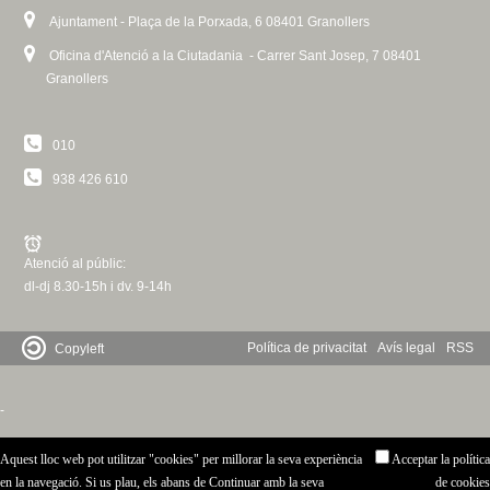
Ajuntament - Plaça de la Porxada, 6 08401 Granollers
Oficina d'Atenció a la Ciutadania - Carrer Sant Josep, 7 08401
Granollers
010
938 426 610
Atenció al públic:
dl-dj 8.30-15h i dv. 9-14h
Política de privacitat
Avís legal
RSS
Copyleft
-
Aquest lloc web pot utilitzar "cookies" per millorar la seva experiència
Acceptar la política
en la navegació. Si us plau, els abans de Continuar amb la seva
de cookies