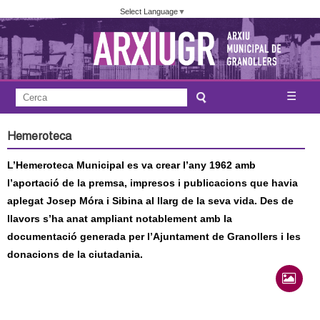
Vés
Select Language
▼
al
contingut
A
C
☰
F
e
j
o
r
Hemeroteca
c
r
u
a
L’Hemeroteca Municipal es va crear l’any 1962 amb
m
n
l’aportació de la premsa, impresos i publicacions que havia
u
aplegat Josep Móra i Sibina al llarg de la seva vida. Des de
l
t
llavors s’ha anat ampliant notablement amb la
a
documentació generada per l’Ajuntament de Granollers i les
a
r
donacions de la ciutadania.
i
m
d
e
e