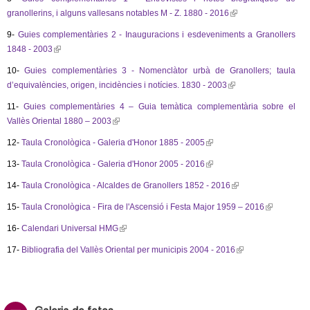
l
i
e
n
granollerins, i alguns vallesans notables M - Z. 1880 - 2016
(
i
e
)
n
x
a
l
s
r
9-
Guies complementàries 2 - Inauguracions i esdeveniments a Granollers
k
t
l
i
e
n
1848 - 2003
(
i
e
)
n
x
a
l
s
r
10-
Guies complementàries 3 - Nomenclàtor urbà de Granollers; taula
k
t
l
i
e
n
d’equivalències, origen, incidències i notícies. 1830 - 2003
(
i
e
)
n
x
a
l
s
r
11-
Guies complementàries 4 – Guia temàtica complementària sobre el
k
t
l
i
e
n
Vallès Oriental 1880 – 2003
(
i
e
)
n
x
a
l
s
r
12-
Taula Cronològica - Galeria d'Honor 1885 - 2005
(
k
t
l
i
e
n
l
i
e
)
13-
Taula Cronològica - Galeria d'Honor 2005 - 2016
(
n
x
a
i
s
r
l
k
t
l
14-
Taula Cronològica - Alcaldes de Granollers 1852 - 2016
(
n
e
n
i
i
e
)
l
k
x
a
15-
Taula Cronològica - Fira de l'Ascensió i Festa Major 1959 – 2016
(
n
s
r
i
i
t
l
l
k
e
n
16-
Calendari Universal HMG
(
n
s
e
)
i
i
x
a
l
k
e
r
17-
Bibliografia del Vallès Oriental per municipis 2004 - 2016
(
n
s
t
l
i
i
x
n
l
k
e
e
)
n
s
t
a
i
i
x
r
k
e
e
l
n
s
t
n
i
x
r
)
k
e
e
a