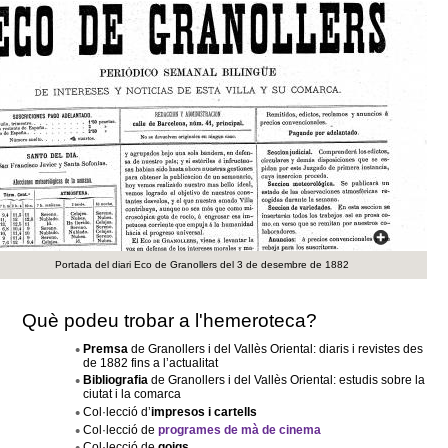
c
n
e
t
r
c
d
a
e
G
r
Portada del diari Eco de Granollers del 3 de desembre de 1882
a
Què podeu trobar a l'hemeroteca?
n
Premsa
de Granollers i del Vallès Oriental: diaris i revistes des
de 1882 fins a l’actualitat
o
Bibliografia
de Granollers i del Vallès Oriental: estudis sobre la
ciutat i la comarca
l
Col·lecció d’
impresos i cartells
Col·lecció de
programes de mà de cinema
Col·lecció de
goigs