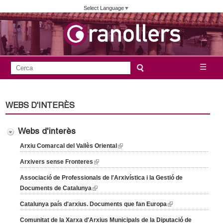
Vés
Select Language
▼
al
contingut
A
C
☰
F
e
j
o
r
c
r
u
WEBS D'INTERÈS
a
m
n
u
Webs d'interès
l
Arxiu Comarcal del Vallès Oriental
(
t
l
a
Arxivers sense Fronteres
(
i
a
r
l
n
Associació de Professionals de l'Arxivística i la Gestió de
i
i
k
Documents de Catalunya
(
m
n
i
l
d
k
Catalunya país d'arxius. Documents que fan Europa
(
s
i
e
e
i
l
e
n
Comunitat de la Xarxa d'Arxius Municipals de la Diputació de