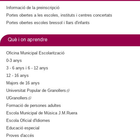
t
Informació de la preinscripció
e
Portes obertes a les escoles, instituts i centres concertats
r
n
Portes obertes escoles bressol i llars d'infants
a
l
Què i on aprendre
)
Oficina Municipal Escolarització
0-3 anys
3 - 6 anys i 6 - 12 anys
12 - 16 anys
Majors de 16 anys
Universitat Popular de Granollers
(
UGranollers
(
l
Formació de persones adultes
l
i
Escola Municipal de Música J.M.Ruera
i
n
Escola Oficial d'Idiomes
n
k
Educació especial
k
i
Proves d'accés
i
s