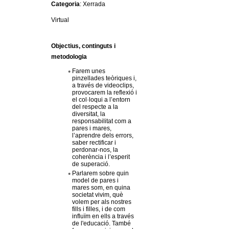
Categoria
: Xerrada
c
n
e
Virtual
t
r
Objectius, continguts i
c
d
metodologia
a
Farem unes
e
pinzellades teòriques i,
a través de videoclips,
provocarem la reflexió i
G
el col·loqui a l’entorn
del respecte a la
diversitat, la
r
responsabilitat com a
pares i mares,
l’aprendre dels errors,
a
saber rectificar i
perdonar-nos, la
coherència i l’esperit
de superació.
n
Parlarem sobre quin
model de pares i
o
mares som, en quina
societat vivim, què
volem per als nostres
l
fills i filles, i de com
influïm en ells a través
de l'educació. També