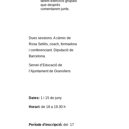
l
farem exercicis grupals
que després
comentarem junts.
e
r
Dues sessions. A càrrec de
s
Rosa Sellés, coach, formadora
i conferenciant. Diputació de
Barcelona.
Servei d’Educació de
l’Ajuntament de Granollers
Dates:
1 i 15 de juny
Horari:
de 18 a 19.30 h
Període d'inscripció:
del 17