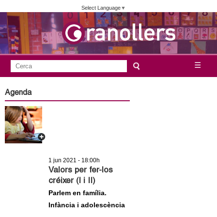
Vés
Select Language
▼
al
contingut
A
C
☰
F
e
j
o
r
Agenda
c
r
u
a
m
n
u
l
t
a
1 jun 2021 - 18:00h
a
r
Valors per fer-los
créixer (I i II)
i
m
Parlem en família.
d
Infància i adolescència
e
e