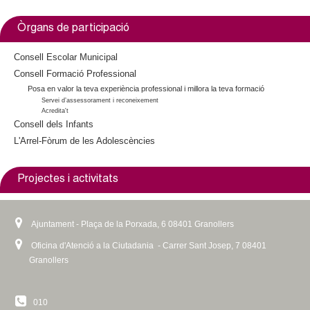
s
e
e
x
Òrgans de participació
x
t
t
e
Consell Escolar Municipal
e
r
Consell Formació Professional
Posa en valor la teva experiència professional i millora la teva formació
r
n
Servei d’assessorament i reconeixement
n
a
Acredita't
a
l
Consell dels Infants
l
)
L'Arrel-Fòrum de les Adolescències
)
Projectes i activitats
Ajuntament - Plaça de la Porxada, 6 08401 Granollers
Oficina d'Atenció a la Ciutadania - Carrer Sant Josep, 7 08401
Granollers
010