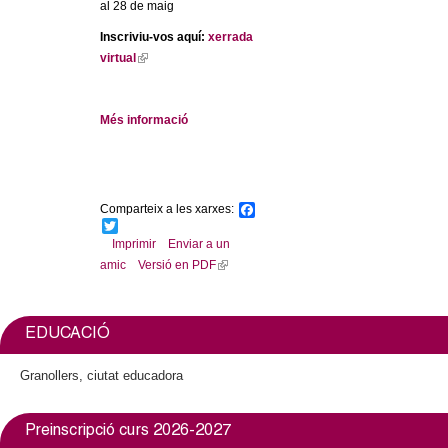
al 28 de maig
Inscriviu-vos aquí:
xerrada
virtual
(
l
i
Més informació
n
k
i
s
e
Comparteix a les xarxes:
F
a
T
x
c
w
Imprimir
Enviar a un
t
e
i
amic
Versió en PDF
(
e
b
t
l
r
o
t
o
e
i
n
k
r
n
a
EDUCACIÓ
k
l
i
)
Granollers, ciutat educadora
s
e
Preinscripció curs 2026-2027
x