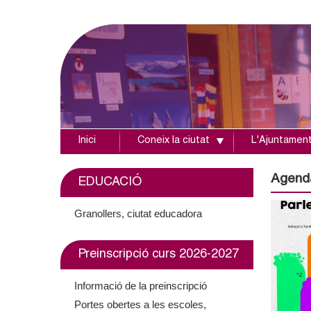
Inici
Coneix la ciutat
L'Ajuntamen
A
j
Agend
EDUCACIÓ
u
Granollers, ciutat educadora
n
Preinscripció curs 2026-2027
t
Informació de la preinscripció
a
Portes obertes a les escoles,