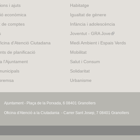
is
ons i ajuts
Habitatge
external)
ió econòmica
Igualtat de gènere
t de comptes
Infància i adolescència
s
Joventut - GRA Jove
(link
is
icina d'Atenció Ciutadana
Medi Ambient i Espais Verds
external)
nts de planificació
Mobilitat
 a l'Ajuntament
Salut i Consum
municipals
Solidaritat
 premsa
Urbanisme
Ajuntament - Plaça de la Porxada, 6 08401 Granollers
Oficina d'Atenció a la Ciutadania - Carrer Sant Josep, 7 08401 Granollers