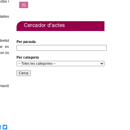
ctes i
31
talles
Cercador d'actes
bretot
Per paraula
ar en
bon ús
Per categoria
rmació
F
T