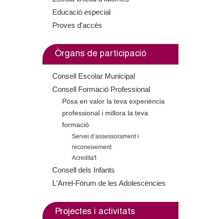
o
Educació especial
i
s
l
Proves d'accés
s
e
e
x
l
x
t
Òrgans de participació
e
t
e
Consell Escolar Municipal
e
r
r
Consell Formació Professional
r
n
Posa en valor la teva experiència
s
n
a
professional i millora la teva
a
l
formació
l
)
Servei d’assessorament i
)
reconeixement
Acredita't
Consell dels Infants
L'Arrel-Fòrum de les Adolescències
Projectes i activitats