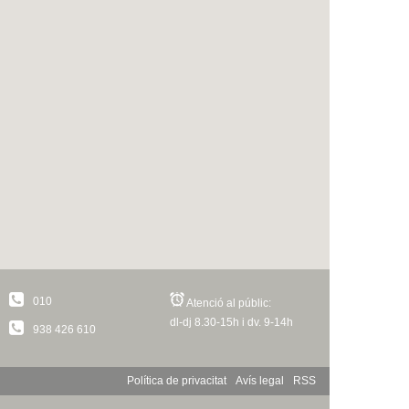
010
Atenció al públic:
dl-dj 8.30-15h i dv. 9-14h
938 426 610
Política de privacitat
Avís legal
RSS