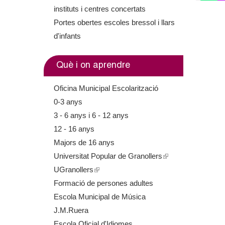
m
instituts i centres concertats
Portes obertes escoles bressol i llars
e
d'infants
n
Què i on aprendre
t
Oficina Municipal Escolarització
d
0-3 anys
3 - 6 anys i 6 - 12 anys
e
12 - 16 anys
G
Majors de 16 anys
Universitat Popular de Granollers
(
r
UGranollers
(
l
a
Formació de persones adultes
l
i
Escola Municipal de Música
i
n
n
J.M.Ruera
n
k
Escola Oficial d'Idiomes
k
i