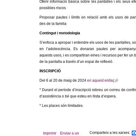
Oferir informació bàsica sobre les pantalles i els seus efe
possibles riscos
Proposar pautes i límits en relació amb els usos de pan
des de la familia
Contingut i metodologia
S’enfoca a apropar i entendre els usos de les pantalles, so
en l’adolescència. Es donaran pautes per acompany
aquests usos, i es compartiran eines i recursos per fer un 
de la pantalla a través d’un espai de reflexió.
INSCRIPCIÓ
Del 6 al 20 de maig de 2024
en aquest enllaç
(
l
* Durant el període d’inscripció rebreu un correu de confi
i
d’assistència o bé que esteu en llista d’espera.
n
* Les places són limitades.
k
i
s
e
x
Comparteix a les xarxes:
Imprimir
Enviar a un