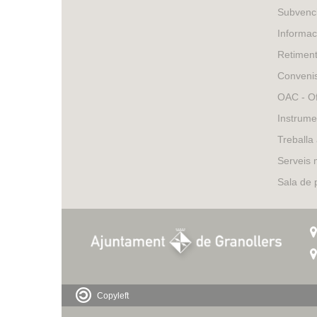
external)
Subvenci
Informac
Retimen
Conveni
OAC - Of
Instrume
Treballa
Serveis 
Sala de
Copyleft