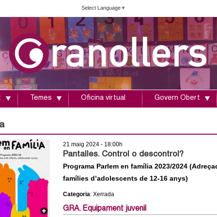
Vés
Select Language
▼
al
contingut
t
Temes
Oficina virtual
Govern Obert
a
21 maig 2024 - 18:00h
Pantalles. Control o descontrol?
Programa Parlem en família 2023/2024 (Adreça
famílies d’adolescents de 12-16 anys)
Categoria
: Xerrada
GRA. Equipament juvenil