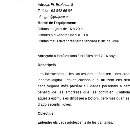
Adreça:
Pl. Església, 8
Telèfon:
93 842 66 84
a/e:
gra@grajove.cat
Horari de l'equipament:
Dilluns a dijous de 16 a 20 h.
Dimarts a divendres de 9 a 13 h.
Dilluns matí i divendres tarda tancada l'Oficina Jove.
Adreçada a famílies amb fills i filles de 12-16 anys
Descripció
Les interaccions a les xarxes ens defineixen i ens cre
identitat digital. Les aplicacions que utilitzem ens d
cada vegada més presència i dades personals a canv
benefici de les empreses que les controlen. Controla
aquests estímuls és difícil per a tothom, però més quan es 
d’adolescents i joves.
Objectius
Entendre els usos adolescents de les pantalles.