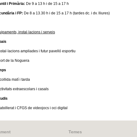
antil i Primària:
De 9 a 13 h i de 15 a 17 h
undària i FP:
De 8 a 13.30 h i de 15 a 17 h (tardes dc. i dv. lliures)
ipaments, instal·lacions i serveis
pais
nstal·lacions ampliades i futur pavelló esportiu
ort de la Noguera
mps
collida matí i tarda
ctivitats extraescolars i casals
udis
atxillerat i CFGS de videojocs i oci digital
ament
Temes