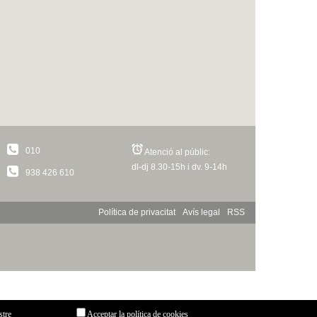
010
Atenció al públic:
dl-dj 8.30-15h i dv. 9-14h
938 426 610
Política de privacitat
Avís legal
RSS
stre
Acceptar la política de cookies