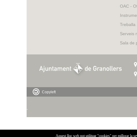
OAC - Of
Instrume
Treballa
Serveis 
Sala de
Copyleft
-
Aquest lloc web pot utilitzar "cookies" per millorar la s