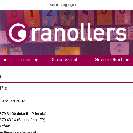
Vés
Select Language
▼
al
contingut
t
Temes
Oficina virtual
Govern Obert
a
Pia
 Sant Esteve, 14
879 34 00 (Infantil i Primària)
879 43 14 (Secundària i FP)
trònic :
nollers@escolapia.cat