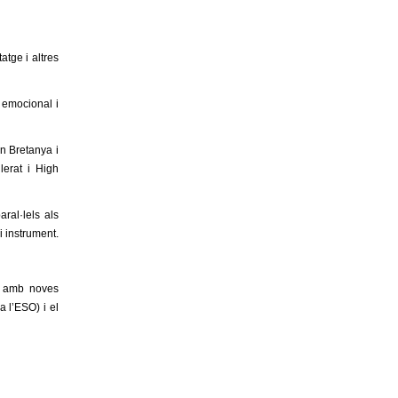
atge i altres
 emocional i
an Bretanya i
lerat i High
ral·lels als
i instrument.
es amb noves
a l’ESO) i el