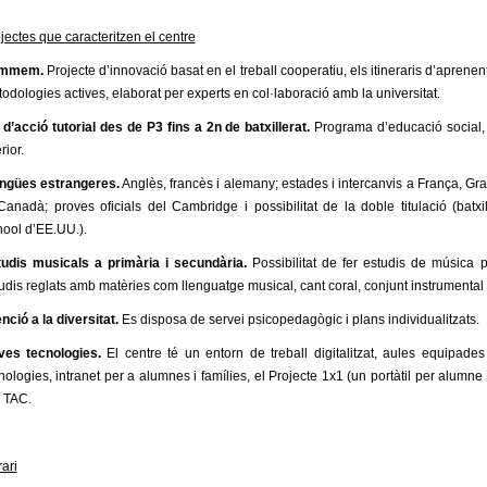
jectes que caracteritzen el centre
mmem.
Projecte d’innovació basat en el treball cooperatiu, els itineraris d’aprenent
odologies actives, elaborat per experts en col·laboració amb la universitat.
 d’acció tutorial des de P3 fins a 2n de batxillerat.
Programa d’educació social,
rior.
ngües estrangeres.
Anglès, francès i alemany; estades i intercanvis a França, Gr
Canadà; proves oficials del Cambridge i possibilitat de la doble titulació (batxil
ool d’EE.UU.).
udis musicals a primària i secundària.
Possibilitat de fer estudis de música pa
udis reglats amb matèries com llenguatge musical, cant coral, conjunt instrumental 
nció a la diversitat.
Es disposa de servei psicopedagògic i plans individualitzats.
ves tecnologies.
El centre té un entorn de treball digitalitzat, aules equipad
nologies, intranet per a alumnes i famílies, el Projecte 1x1 (un portàtil per alumne 
 TAC.
ari