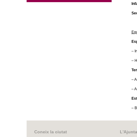
Inf
Sec
Equ
Es
– I
– H
Te
– A
– A
Est
– B
Coneix la ciutat
L'Ajunt