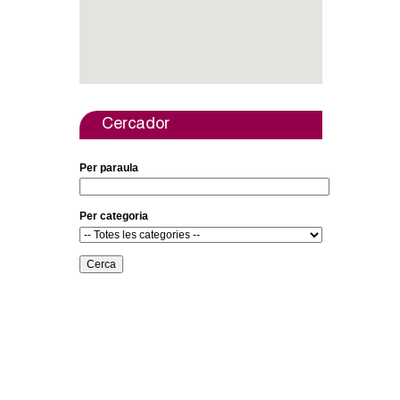
a
r
i
d
Cercador
e
Per paraula
c
e
Per categoria
r
c
a