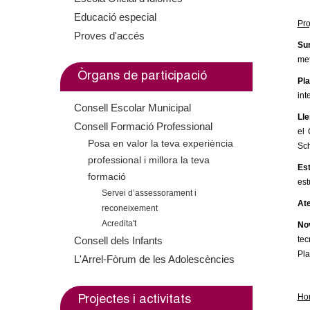
o
Educació especial
i
s
Pro
l
Proves d'accés
s
e
Su
e
x
l
met
x
t
Òrgans de participació
Pla
e
t
e
inte
Consell Escolar Municipal
e
r
r
Lle
Consell Formació Professional
r
n
el 
Posa en valor la teva experiència
Sch
s
n
a
professional i millora la teva
a
l
Est
formació
est
l
)
Servei d’assessorament i
)
Ate
reconeixement
Acredita't
No
Consell dels Infants
tec
Pla
L'Arrel-Fòrum de les Adolescències
Hor
Projectes i activitats