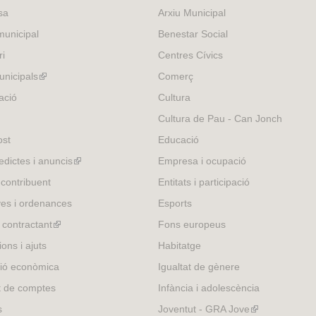
sa
Arxiu Municipal
unicipal
Benestar Social
ri
Centres Cívics
nicipals
(link
Comerç
is
ació
Cultura
external)
Cultura de Pau - Can Jonch
ost
Educació
edictes i anuncis
(link
Empresa i ocupació
is
 contribuent
Entitats i participació
external)
es i ordenances
Esports
l contractant
(link
Fons europeus
is
ons i ajuts
Habitatge
external)
ió econòmica
Igualtat de gènere
t de comptes
Infància i adolescència
s
Joventut - GRA Jove
(link