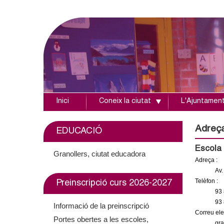
Inici
Coneix la ciutat
L'Ajuntamen
A
j
Adreç
EDUCACIÓ
u
Escola 
Granollers, ciutat educadora
Adreça :
n
Av.
Telèfon :
Preinscripció curs 2026-2027
t
93 
93 
Informació de la preinscripció
a
Correu elec
Portes obertes a les escoles,
gra