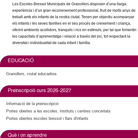
c
Les Escoles Bressol Municipals de Granollers disposen d’una llarga
i
n
experiència i d’un gran reconeixement professional, fruit de molts anys de
n
e
treball amb els infants de la nostra ciutat. Tenen per objectiu acompanyar
k
t
r
els infants i les seves famílies en el seu procés de creixement i criança,
i
c
oferint ambients acollidors, tranquils i rics en estímuls, per tal que fomentin
s
d
les capacitats d’aprenentatge i relació a través del joc, tot respectant la
e
a
diversitat i individualitat de cada infant i família.
x
e
t
e
G
EDUCACIÓ
r
n
r
Granollers, ciutat educadora
a
l
a
)
Preinscripció curs 2026-2027
n
Informació de la preinscripció
Portes obertes a les escoles, instituts i centres concertats
o
Portes obertes escoles bressol i llars d'infants
l
Què i on aprendre