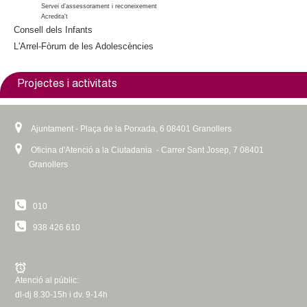
Servei d’assessorament i reconeixement
n
a
Acredita't
a
l
Consell dels Infants
l
)
L'Arrel-Fòrum de les Adolescències
)
Projectes i activitats
Ajuntament - Plaça de la Porxada, 6 08401 Granollers
Oficina d'Atenció a la Ciutadania - Carrer Sant Josep, 7 08401
Granollers
010
938 426 610
Atenció al públic:
dl-dj 8.30-15h i dv. 9-14h