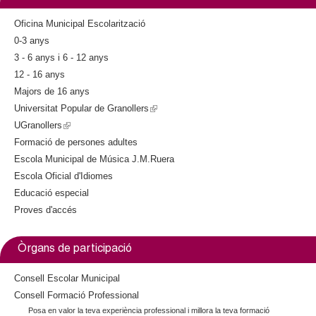
l
Oficina Municipal Escolarització
e
0-3 anys
3 - 6 anys i 6 - 12 anys
r
12 - 16 anys
Majors de 16 anys
s
Universitat Popular de Granollers
(
UGranollers
(
l
Formació de persones adultes
l
i
Escola Municipal de Música J.M.Ruera
i
n
Escola Oficial d'Idiomes
n
k
Educació especial
k
i
Proves d'accés
i
s
s
e
e
x
Òrgans de participació
x
t
t
e
Consell Escolar Municipal
e
r
Consell Formació Professional
Posa en valor la teva experiència professional i millora la teva formació
r
n