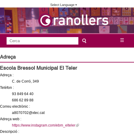
Vés
Select Language
▼
al
contingut
A
C
☰
F
e
j
o
r
Adreça
c
r
u
Escola Bressol Municipal El Teler
a
m
Adreça :
n
u
C. de Corró, 349
l
Telèfon :
t
93 849 64 40
a
686 62 89 88
a
r
Correu electrònic :
i
a8070702@xtec.cat
m
Adreça web :
d
https://www.instagram.com/ebm_elteler
(
e
e
Descripció :
l