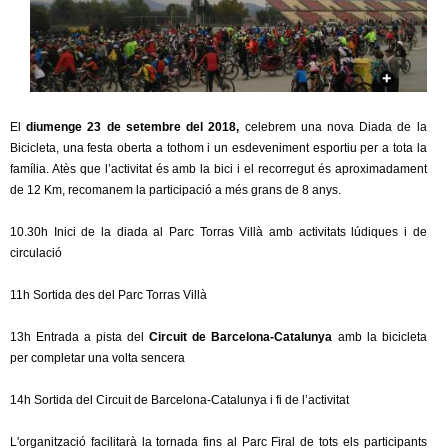
c
n
e
t
r
c
d
a
El
diumenge 23 de setembre del 2018,
celebrem una nova Diada de la
Bicicleta, una festa oberta a tothom i un esdeveniment esportiu per a tota la
e
família. Atès que l’activitat és amb la bici i el recorregut és aproximadament
de 12 Km, recomanem la participació a més grans de 8 anys.
G
10.30h Inici de la diada al Parc Torras Villà amb activitats lúdiques i de
r
circulació
a
11h Sortida des del Parc Torras Villà
n
13h Entrada a pista del
Circuit de Barcelona-Catalunya
amb la bicicleta
per completar una volta sencera
o
14h Sortida del Circuit de Barcelona-Catalunya i fi de l’activitat
l
L'organització facilitarà la tornada fins al Parc Firal de tots els participants