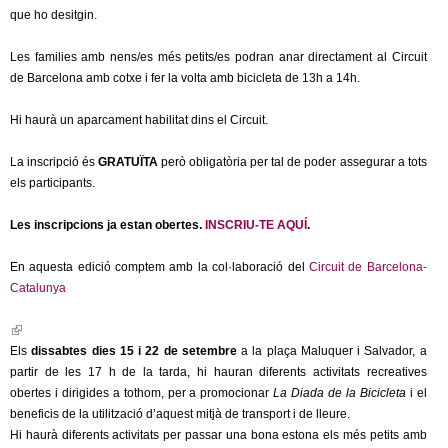
l
que ho desitgin.
e
Les families amb nens/es més petits/es podran anar directament al Circuit
de Barcelona amb cotxe i fer la volta amb bicicleta de 13h a 14h.
r
Hi haurà un aparcament habilitat dins el Circuit.
s
La inscripció és
GRATUÏTA
però obligatòria per tal de poder assegurar a tots
els participants.
Les inscripcions ja estan obertes.
INSCRIU-TE AQUÍ
.
En aquesta edició comptem amb la col·laboració del
Circuit de Barcelona-
Catalunya
(
l
Els
dissabtes dies 15 i 22 de setembre
a la plaça Maluquer i Salvador, a
i
partir de les 17 h de la tarda, hi hauran diferents activitats recreatives
n
obertes i dirigides a tothom, per a promocionar
La Diada de la Bicicleta
i el
k
beneficis de la utilització d’aquest mitjà de transport i de lleure.
i
Hi haurà diferents activitats per passar una bona estona els més petits amb