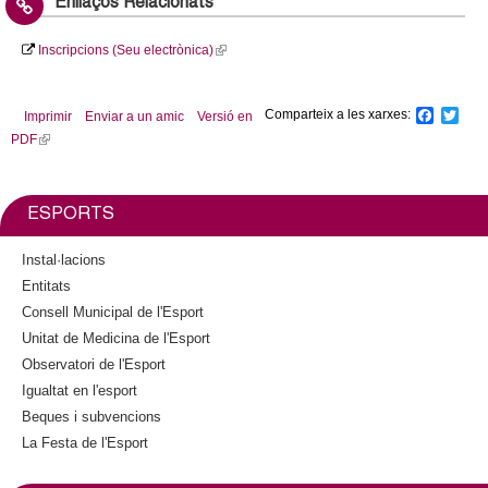
Enllaços Relacionats
Inscripcions (Seu electrònica)
(
l
i
Comparteix a les xarxes:
F
T
Imprimir
Enviar a un amic
Versió en
n
a
w
PDF
(
k
c
i
l
i
e
t
b
t
i
s
o
e
n
e
ESPORTS
o
r
k
x
k
i
t
Instal·lacions
s
e
Entitats
e
r
Consell Municipal de l'Esport
x
n
Unitat de Medicina de l'Esport
t
a
Observatori de l'Esport
e
l
Igualtat en l'esport
r
)
n
Beques i subvencions
a
La Festa de l'Esport
l
)