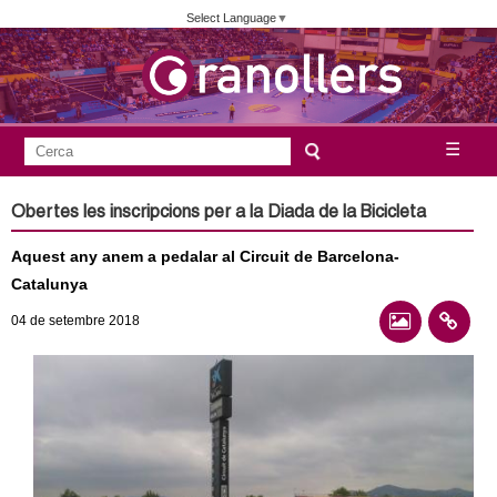
Vés
Select Language
▼
al
contingut
A
C
☰
F
e
j
o
r
Obertes les inscripcions per a la Diada de la Bicicleta
c
r
u
a
Aquest any anem a pedalar al Circuit de Barcelona-
m
n
Catalunya
u
04
de setembre
2018
l
t
a
a
r
i
m
d
e
e