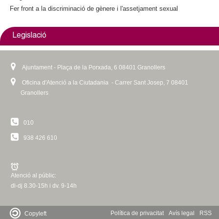
Fer front a la discriminació de gènere i l'assetjament sexual
Legislació
Ajuntament - Plaça de la Porxada, 6 08401 Granollers
Oficina d'Atenció a la Ciutadania - Carrer Sant Josep, 7 08401
Granollers
010
938 426 610
Atenció al públic:
dl-dj 8.30-15h i dv. 9-14h
Política de privacitat
Avís legal
RSS
Copyleft