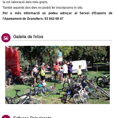
s
la col·laboració dels més grans.
e
També aquests dos dies es podrà fer inscripcions in situ.
x
Per a més informació us podeu adreçar al Servei d'Esports de
t
l'Ajuntament de Granollers:
93 842 68 47
e
r
n
Galeria de fotos
a
l
)