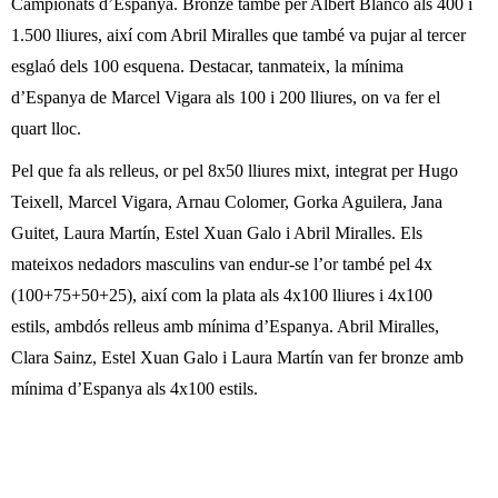
Campionats d’Espanya. Bronze també per Albert Blanco als 400 i
l
1.500 lliures, així com Abril Miralles que també va pujar al tercer
e
esglaó dels 100 esquena. Destacar, tanmateix, la mínima
d’Espanya de Marcel Vigara als 100 i 200 lliures, on va fer el
r
quart lloc.
s
Pel que fa als relleus, or pel 8x50 lliures mixt, integrat per Hugo
Teixell, Marcel Vigara, Arnau Colomer, Gorka Aguilera, Jana
Guitet, Laura Martín, Estel Xuan Galo i Abril Miralles. Els
mateixos nedadors masculins van endur-se l’or també pel 4x
(100+75+50+25), així com la plata als 4x100 lliures i 4x100
estils, ambdós relleus amb mínima d’Espanya. Abril Miralles,
Clara Sainz, Estel Xuan Galo i Laura Martín van fer bronze amb
mínima d’Espanya als 4x100 estils.