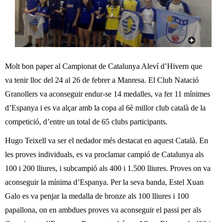
c
n
e
t
r
c
d
a
Molt bon paper al Campionat de Catalunya Aleví d’Hivern que
e
va tenir lloc del 24 al 26 de febrer a Manresa. El Club Natació
Granollers va aconseguir endur-se 14 medalles, va fer 11 mínimes
G
d’Espanya i es va alçar amb la copa al 6è millor club català de la
r
competició, d’entre un total de 65 clubs participants.
a
Hugo Teixell va ser el nedador més destacat en aquest Català. En
les proves individuals, es va proclamar campió de Catalunya als
n
100 i 200 lliures, i subcampió als 400 i 1.500 lliures. Proves on va
o
aconseguir la mínima d’Espanya. Per la seva banda, Estel Xuan
Galo es va penjar la medalla de bronze als 100 lliures i 100
l
papallona, on en ambdues proves va aconseguir el passi per als