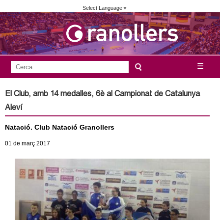
Vés
Select Language
▼
al
contingut
A
C
☰
F
e
j
o
r
El Club, amb 14 medalles, 6è al Campionat de Catalunya
c
r
u
Aleví
a
m
n
Natació. Club Natació Granollers
u
l
01
de març
2017
t
a
a
r
i
m
d
e
e