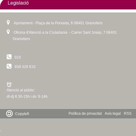
Legislació
Ajuntament - Plaça de la Porxada, 6 08401 Granollers
Oficina d'Atenció a la Ciutadania - Carrer Sant Josep, 7 08401
Granollers
010
938 426 610
Atenció al públic:
dl-dj 8.30-15h i dv. 9-14h
Política de privacitat
Avís legal
RSS
Copyleft
-