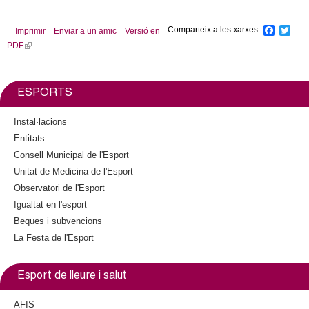
Comparteix a les xarxes:
F
T
Imprimir
Enviar a un amic
Versió en
a
w
PDF
(
c
i
l
e
t
b
t
i
o
e
n
ESPORTS
o
r
k
k
i
Instal·lacions
s
Entitats
e
Consell Municipal de l'Esport
x
Unitat de Medicina de l'Esport
t
Observatori de l'Esport
e
Igualtat en l'esport
r
n
Beques i subvencions
a
La Festa de l'Esport
l
)
Esport de lleure i salut
AFIS