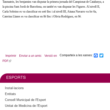
l
Tanmateix, les benjamins van disputar la primera jornada del Campionat de Catalunya, a
la piscina Sant Jordi de Barcelona, on també es van disputar les Figures. Al nivell II,
e
Carla Sobrino es va classificar en setè lloc i al nivell III, Aitana Navarro va fer 6a,
Caterina Llanes es va classificar en 8è lloc i Olivia Rodríguez, en 9è.
r
s
Comparteix a les xarxes:
F
T
Imprimir
Enviar a un amic
Versió en
a
w
PDF
(
c
i
l
e
t
b
t
i
o
e
n
ESPORTS
o
r
k
k
i
Instal·lacions
s
Entitats
e
Consell Municipal de l'Esport
x
Unitat de Medicina de l'Esport
t