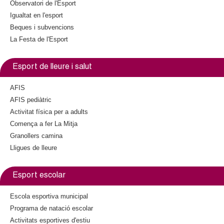
Observatori de l'Esport
e
Igualtat en l'esport
r
n
Beques i subvencions
a
La Festa de l'Esport
l
)
Esport de lleure i salut
AFIS
AFIS pediàtric
Activitat física per a adults
Comença a fer La Mitja
Granollers camina
Lligues de lleure
Esport escolar
Escola esportiva municipal
Programa de natació escolar
Activitats esportives d'estiu