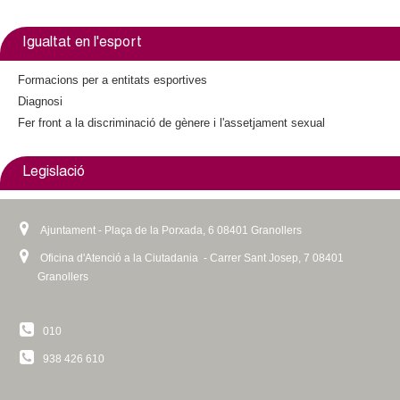
Igualtat en l'esport
Formacions per a entitats esportives
Diagnosi
Fer front a la discriminació de gènere i l'assetjament sexual
Legislació
Ajuntament - Plaça de la Porxada, 6 08401 Granollers
Oficina d'Atenció a la Ciutadania - Carrer Sant Josep, 7 08401
Granollers
010
938 426 610