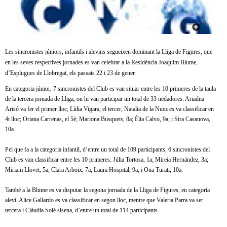
c
n
e
t
r
c
Les sincronistes júniors, infantils i alevins segueixen dominant la Lliga de Figures, que
d
a
en les seves respectives jornades es van celebrar a la Residència Joaquim Blume,
d’Esplugues de Llobregat, els passats 22 i 23 de gener.
e
En categoria júnior, 7 sincronistes del Club es van situar entre les 10 primeres de la taula
G
de la tercera jornada de Lliga, on hi van participar un total de 33 nedadores. Ariadna
Arisó va fer el primer lloc; Lídia Vigara, el tercer; Natalia de la Nuez es va classificar en
4t lloc; Oriana Carrenas, el 5è; Mariona Busquets, 8a; Èlia Calvo, 9a; i Sira Casanova,
r
10a.
a
Pel que fa a la categoria infantil, d’entre un total de 109 participants, 6 sincronistes del
Club es van classificar entre les 10 primeres: Júlia Tortosa, 1a; Mireia Hernández, 3a;
n
Miriam Llovet, 5a; Clara Arboix, 7a; Laura Hospital, 9a; i Ona Turati, 10a.
o
També a la Blume es va disputar la segona jornada de la Lliga de Figures, en categoria
aleví. Alice Gallardo es va classificar en segon lloc, mentre que Valeria Parra va ser
l
tercera i Clàudia Solé sisena, d’entre un total de 114 participants.