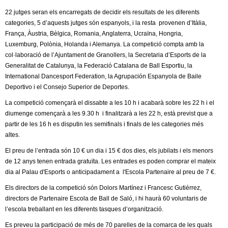
l
22 jutges seran els encarregats de decidir els resultats de les diferents
categories, 5 d’aquests jutges són espanyols, i la resta provenen d’Itàlia,
e
França, Àustria, Bèlgica, Romania, Anglaterra, Ucraïna, Hongria,
Luxemburg, Polònia, Holanda i Alemanya. La competició compta amb la
r
col·laboració de l’Ajuntament de Granollers, la Secretaria d’Esports de la
Generalitat de Catalunya, la Federació Catalana de Ball Esportiu, la
s
International Dancesport Federation, la Agrupación Espanyola de Baile
Deportivo i el Consejo Superior de Deportes.
La competició començarà el dissabte a les 10 h i acabarà sobre les 22 h i el
diumenge començarà a les 9.30 h i finalitzarà a les 22 h, està previst que a
partir de les 16 h es disputin les semifinals i finals de les categories més
altes.
El preu de l’entrada són 10 € un dia i 15 € dos dies, els jubilats i els menors
de 12 anys tenen entrada gratuïta. Les entrades es poden comprar el mateix
dia al Palau d'Esports o anticipadament a l'Escola Partenaire al preu de 7 €.
Els directors de la competició són Dolors Martínez i Francesc Gutiérrez,
directors de Partenaire Escola de Ball de Saló, i hi haurà 60 voluntaris de
l’escola treballant en les diferents tasques d’organització.
Es preveu la participació de més de 70 parelles de la comarca de les quals