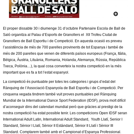
c
n
e
t
r
c
El proper dissabte 30 i diumenge 31 d’octubre Partenaire Escola de Ball de
d
Saló organitza al Palau d’Esports de Granollers el XII Trofeu Ciutat de
a
Granollers de Ball Esportiu i de Competició. En aquesta ocasió es preveu
e
l’assistència de més de 700 parelles provinents de tot Espanya i també de
més de 200 parelles que venen de diferents països europeus (França, Itàlia,
G
Bèlgica, Àustria, Lituània, Romania, Holanda, Alemanya, Rússia, República
Txeca, Polònia....), la qual cosa converteix la nostra competició en la més
r
important que es fa a tot l’estat espanyol.
La competició és puntuable per totes les categories i grups d’edat del
a
Rànquing de l’Associació Espanyola de Ball Esportiu i de Competició. Per
cinquena vegada tindrem també vuit proves puntuables pel Rànquing
n
Mundial de la International Dance Sport Federation (IDSF), prova molt difícil
d’aconseguir dins del calendari mundial però que gràcies al prestigi de la
o
nostra competició ha estat possible tenir. Les competicions Open IDSF seran
International Adult Latin, International Adult Standard, Youth Llatí, Senior I
l
Standard, Sènior I Llatí, Sènior II Estàndard, Sènior II Llatí i Sènior III
Standard. Comptarem també amb el Campionat d’Espanya Professional.