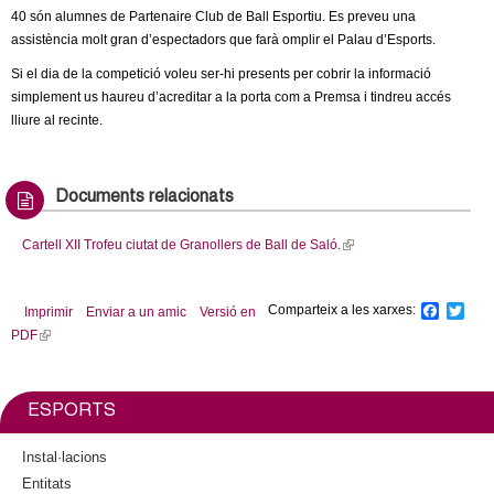
40 són alumnes de Partenaire Club de Ball Esportiu. Es preveu una
assistència molt gran d’espectadors que farà omplir el Palau d’Esports.
Si el dia de la competició voleu ser-hi presents per cobrir la informació
simplement us haureu d’acreditar a la porta com a Premsa i tindreu accés
lliure al recinte.
Documents relacionats
Cartell XII Trofeu ciutat de Granollers de Ball de Saló.
(
l
i
Comparteix a les xarxes:
F
T
Imprimir
Enviar a un amic
Versió en
n
a
w
PDF
(
k
c
i
l
i
e
t
b
t
i
s
o
e
n
e
ESPORTS
o
r
k
x
k
i
t
Instal·lacions
s
e
Entitats