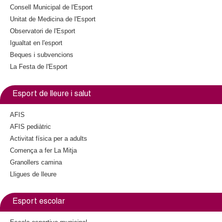
e
r
Consell Municipal de l'Esport
x
n
Unitat de Medicina de l'Esport
t
a
Observatori de l'Esport
e
l
Igualtat en l'esport
r
)
n
Beques i subvencions
a
La Festa de l'Esport
l
)
Esport de lleure i salut
AFIS
AFIS pediàtric
Activitat física per a adults
Comença a fer La Mitja
Granollers camina
Lligues de lleure
Esport escolar