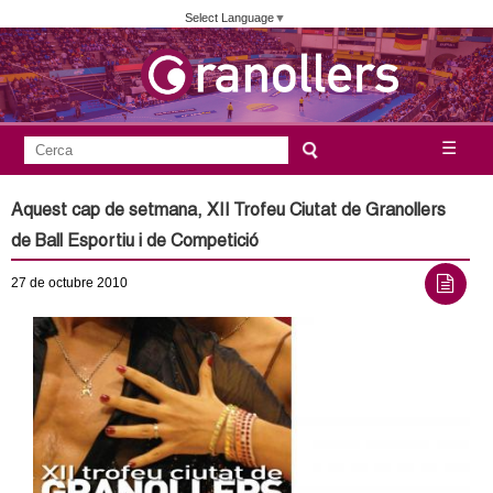
Vés
Select Language
▼
al
contingut
A
C
☰
F
e
j
o
r
Aquest cap de setmana, XII Trofeu Ciutat de Granollers
c
r
u
de Ball Esportiu i de Competició
a
m
n
27
de octubre
2010
u
l
t
a
a
r
i
m
d
e
e