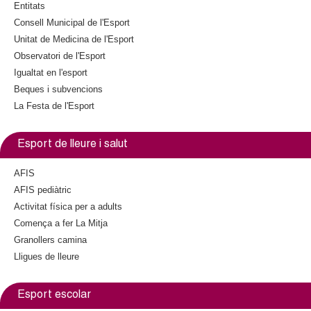
s
Entitats
e
Consell Municipal de l'Esport
x
Unitat de Medicina de l'Esport
t
Observatori de l'Esport
e
Igualtat en l'esport
r
n
Beques i subvencions
a
La Festa de l'Esport
l
)
Esport de lleure i salut
AFIS
AFIS pediàtric
Activitat física per a adults
Comença a fer La Mitja
Granollers camina
Lligues de lleure
Esport escolar