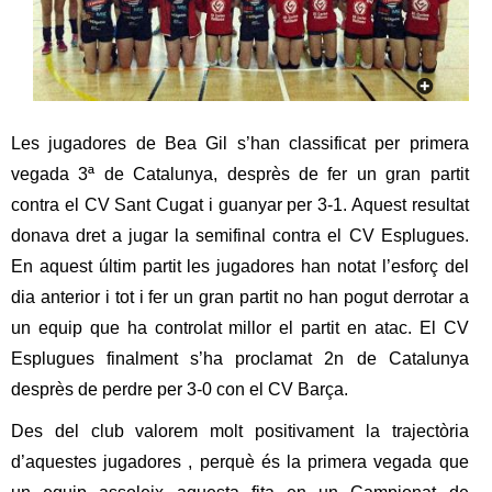
c
n
e
t
r
c
d
a
Les jugadores de Bea Gil s’han classificat per primera
e
vegada 3ª de Catalunya, desprès de fer un gran partit
contra el CV Sant Cugat i guanyar per 3-1. Aquest resultat
G
donava dret a jugar la semifinal contra el CV Esplugues.
r
En aquest últim partit les jugadores han notat l’esforç del
dia anterior i tot i fer un gran partit no han pogut derrotar a
a
un equip que ha controlat millor el partit en atac. El CV
n
Esplugues finalment s’ha proclamat 2n de Catalunya
desprès de perdre per 3-0 con el CV Barça.
o
Des del club valorem molt positivament la trajectòria
l
d’aquestes jugadores , perquè és la primera vegada que