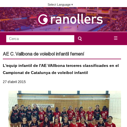
Vés
Select Language
▼
al
contingut
A
C
☰
F
e
j
o
r
AE C. Vallbona de voleibol infantil femení
c
r
u
a
L'equip infantil de l'AE VAllbona terceres classificades en el
m
n
Campionat de Catalunya de voleibol infantil
u
27
d'abril
2015
l
t
a
a
r
i
m
d
e
e