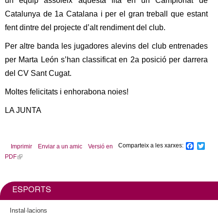
un equip assoleix aquesta fita en un Campionat de
l
Catalunya de 1a Catalana i per el gran treball que estant
e
fent dintre del projecte d’alt rendiment del club.
r
Per altre banda les jugadores alevins del club entrenades
per Marta León s’han classificat en 2a posició per darrera
s
del CV Sant Cugat.
Moltes felicitats i enhorabona noies!
LA JUNTA
Comparteix a les xarxes:
F
T
Imprimir
Enviar a un amic
Versió en
a
w
PDF
(
c
i
l
e
t
b
t
i
o
e
n
ESPORTS
o
r
k
k
i
Instal·lacions