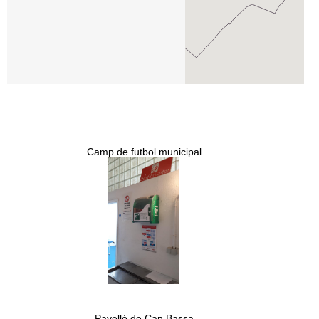
l
e
r
s
Camp de futbol municipal
Pavelló de Can Bassa