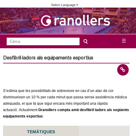
Vés
Select Language
▼
al
contingut
A
C
☰
F
e
j
o
r
Desfibril·ladors als equipaments esportius
c
r
u
a
m
n
u
l
t
S’estima que les possibilitats de sobreviure en cas d’un atac de cor
a
disminueixen un 10 % per cada minut que passa sense assistència mèdica
a
adequada, el que fa que sigui encara més important una ràpida
r
actuació. Actualment
Granollers compta amb desfibril·ladors als següents
i
m
equipaments esportius
:
d
e
e