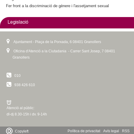
Fer front a la discriminació de gènere i l'assetjament sexual
Legislació
Ajuntament - Plaça de la Porxada, 6 08401 Granollers
Oficina d'Atenció a la Ciutadania - Carrer Sant Josep, 7 08401
Granollers
010
938 426 610
Atenció al públic:
dl-dj 8.30-15h i dv. 9-14h
Política de privacitat
Avís legal
RSS
Copyleft