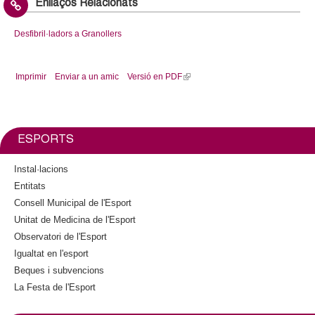
Enllaços Relacionats
Desfibril·ladors a Granollers
Imprimir
Enviar a un amic
Versió en PDF
(
l
i
n
k
ESPORTS
i
s
Instal·lacions
e
Entitats
x
Consell Municipal de l'Esport
t
Unitat de Medicina de l'Esport
e
Observatori de l'Esport
r
Igualtat en l'esport
n
a
Beques i subvencions
l
La Festa de l'Esport
)