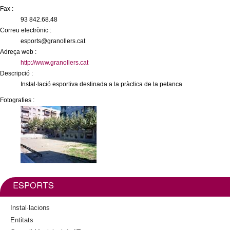
c
Fax :
n
93 842.68.48
e
Correu electrònic :
t
r
esports@granollers.cat
c
Adreça web :
d
http://www.granollers.cat
a
Descripció :
e
Instal·lació esportiva destinada a la pràctica de la petanca
G
Fotografies :
r
a
n
ESPORTS
o
Instal·lacions
l
Entitats