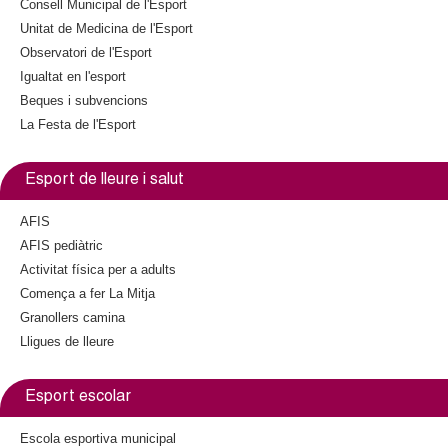
l
Consell Municipal de l'Esport
Unitat de Medicina de l'Esport
e
Observatori de l'Esport
Igualtat en l'esport
r
Beques i subvencions
La Festa de l'Esport
s
Esport de lleure i salut
AFIS
AFIS pediàtric
Activitat física per a adults
Comença a fer La Mitja
Granollers camina
Lligues de lleure
Esport escolar
Escola esportiva municipal