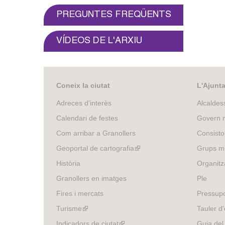
o
PREGUNTES FREQÜENTS
l
VÍDEOS DE L'ARXIU
l
e
r
Coneix la ciutat
L'Ajunt
Adreces d'interès
Alcaldes
s
Calendari de festes
Govern m
Com arribar a Granollers
Consisto
Geoportal de cartografia
(link
Grups mu
is
Història
Organitz
external)
Granollers en imatges
Ple
Fires i mercats
Pressup
Turisme
(link
Tauler d'
is
Indicadors de ciutat
(link
Guia del