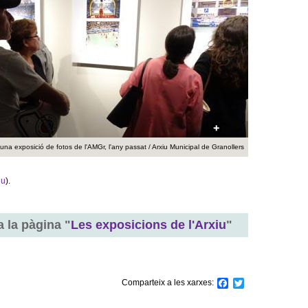
a
r
i
d
e
c
'una exposició de fotos de l'AMGr, l'any passat / Arxiu Municipal de Granollers
e
iu
).
r
c
 a la pàgina "
Les exposicions de l'Arxiu
"
a
Comparteix a les xarxes:
F
T
a
w
c
i