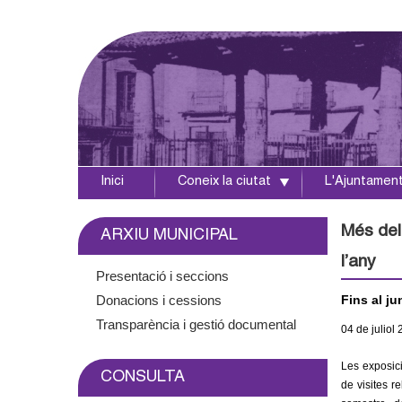
Inici
Coneix la ciutat
L'Ajuntamen
A
j
Més del 
ARXIU MUNICIPAL
l’any
u
Presentació i seccions
Donacions i cessions
Fins al ju
n
Transparència i gestió documental
04
de juliol
t
Les exposic
CONSULTA
a
de visites r