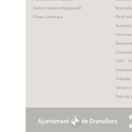
external)
is
Dades meteorològiques
(link
Normativ
external)
is
Rutes i itineraris
Perfil de
external)
Subvenci
Informac
Retimen
Conveni
OAC - Of
Instrume
Treballa
Serveis 
Sala de