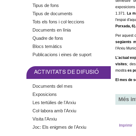
semestre d
m
Tipus de fons
exposicions 
Tipus de documents
1.371.
La ma
e
l'espai d'aq
Tots els fons i col·leccions
Porxada, 6).
Documents en línia
n
Per aquest 
Quadre de fons
següents 
t
Blocs temàtics
l'Arxiu Muni
Publicacions i eines de suport
d
L'actual exp
visites
; de
e
mostra
es po
ACTIVITATS DE DIFUSIÓ
El mes de s
G
Documents del mes
Exposicions
r
Més in
Les tertúlies de l'Arxiu
a
Col·labora amb l'Arxiu
Visita l'Arxiu
n
Imprimir
Joc: Els enigmes de l'Arxiu