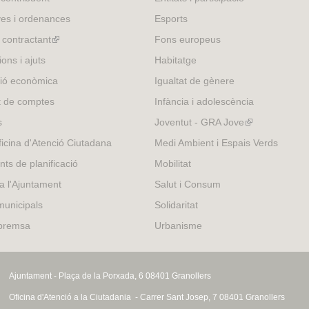
external)
es i ordenances
Esports
l contractant
(link
Fons europeus
is
ons i ajuts
Habitatge
external)
ió econòmica
Igualtat de gènere
t de comptes
Infància i adolescència
s
Joventut - GRA Jove
(link
is
icina d'Atenció Ciutadana
Medi Ambient i Espais Verds
external)
nts de planificació
Mobilitat
 a l'Ajuntament
Salut i Consum
municipals
Solidaritat
 premsa
Urbanisme
Ajuntament - Plaça de la Porxada, 6 08401 Granollers
Oficina d'Atenció a la Ciutadania - Carrer Sant Josep, 7 08401 Granollers