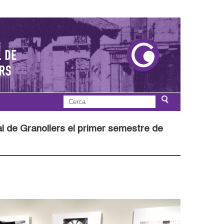
C
F
e
r
pal de Granollers el primer semestre de
o
c
a
r
m
u
l