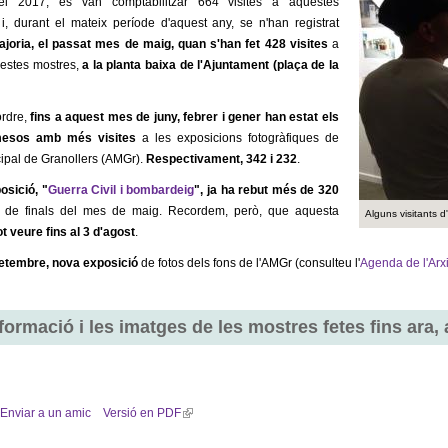
el 2017, es van comptabilitzar 664 visites a aquestes
i, durant el mateix període d'aquest any, se n'han registrat
joria, el passat mes de maig, quan s'han fet 428
visites
a
uestes mostres,
a la planta baixa de l'Ajuntament (plaça de la
ordre,
fins a aquest mes de juny, febrer i gener han estat els
mesos amb més visites
a les exposicions fotogràfiques de
cipal de Granollers (AMGr).
Respectivament, 342 i 232
.
osició, "
Guerra Civil i bombardeig
", ja ha rebut més de 320
s de finals del mes de maig. Recordem, però, que aquesta
Alguns visitants d
t veure fins al 3 d'agost
.
etembre, nova exposició
de fotos dels fons de l'AMGr (consulteu l'
Agenda de l'Arx
formació i les imatges de les mostres fetes fins ara
,
Enviar a un amic
Versió en PDF
(
l