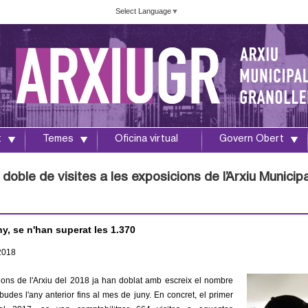
Vés
Select Language
▼
al
contingut
t
Temes
Oficina virtual
Govern Obert
doble de visites a les exposicions de l’Arxiu Munici
ny, se n'han superat les 1.370
2018
ions de l'Arxiu del 2018 ja han doblat amb escreix el nombre
ebudes l'any anterior fins al mes de juny. En concret, el primer