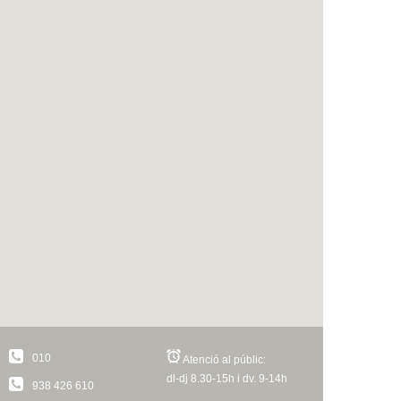
010
Atenció al públic:
dl-dj 8.30-15h i dv. 9-14h
938 426 610