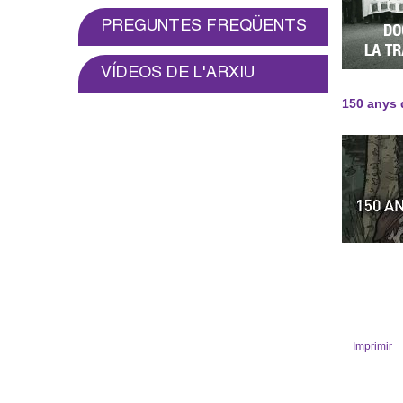
o
PREGUNTES FREQÜENTS
l
VÍDEOS DE L'ARXIU
l
150 anys d
e
r
s
Imprimir