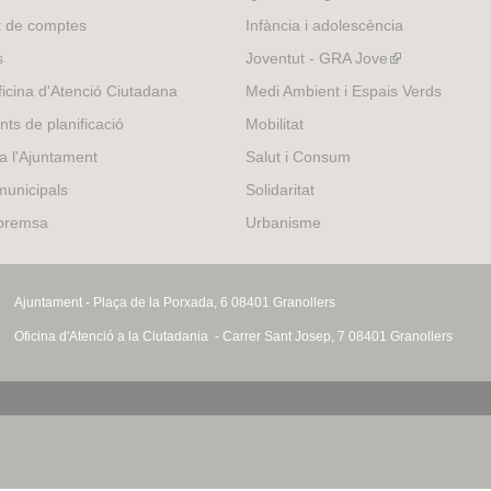
t de comptes
Infància i adolescència
s
Joventut - GRA Jove
(link
is
icina d'Atenció Ciutadana
Medi Ambient i Espais Verds
external)
nts de planificació
Mobilitat
 a l'Ajuntament
Salut i Consum
municipals
Solidaritat
 premsa
Urbanisme
Ajuntament - Plaça de la Porxada, 6 08401 Granollers
Oficina d'Atenció a la Ciutadania - Carrer Sant Josep, 7 08401 Granollers