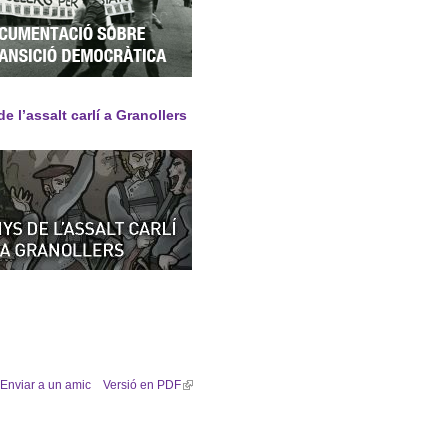
e l’assalt carlí a Granollers
Enviar a un amic
Versió en PDF
(
l
i