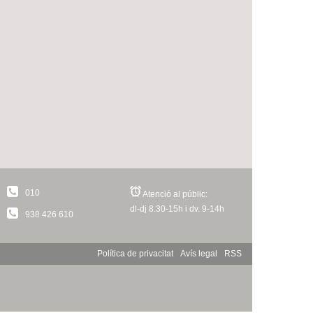
010
Atenció al públic:
dl-dj 8.30-15h i dv. 9-14h
938 426 610
Política de privacitat
Avís legal
RSS