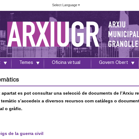
Vés
Select Language
▼
al
contingut
t
Temes
Oficina virtual
Govern Obert
emàtics
 apartat es pot consultar una selecció de documents de l’Arxiu re
 temàtic s’accedeix a diversos recursos com catàlegs o documents o
l o gràfic.
gs de la guerra civil