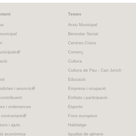
n
k
i
ament
Temes
s
sa
Arxiu Municipal
e
x
unicipal
Benestar Social
t
ri
Centres Cívics
e
r
nicipals
(link
Comerç
n
is
ació
Cultura
a
external)
Cultura de Pau - Can Jonch
l
)
ost
Educació
edictes i anuncis
(link
Empresa i ocupació
is
 contribuent
Entitats i participació
external)
es i ordenances
Esports
l contractant
(link
Fons europeus
is
ons i ajuts
Habitatge
external)
ió econòmica
Igualtat de gènere