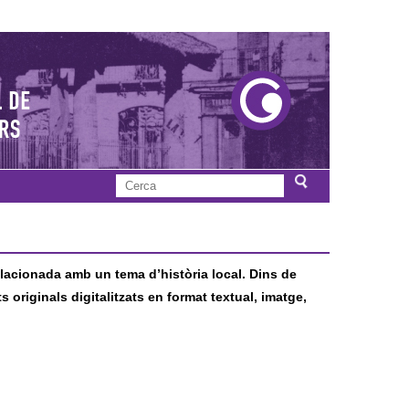
C
F
e
r
o
c
a
lacionada amb un tema d’història local. Dins de
r
riginals digitalitzats en format textual, imatge,
m
u
l