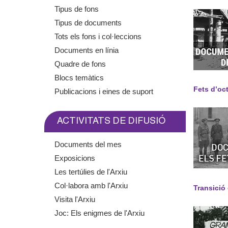
m
Tipus de fons
Tipus de documents
e
Tots els fons i col·leccions
Documents en línia
n
Quadre de fons
t
Blocs temàtics
Fets d’oc
Publicacions i eines de suport
d
e
ACTIVITATS DE DIFUSIÓ
G
Documents del mes
Exposicions
r
Les tertúlies de l'Arxiu
a
Col·labora amb l'Arxiu
Transició
Visita l'Arxiu
n
Joc: Els enigmes de l'Arxiu