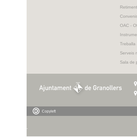
Retimen
Conveni
OAC - Of
Instrume
Treballa
Serveis 
Sala de
Copyleft
-