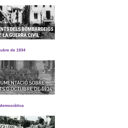
tubre de 1934
 democràtica