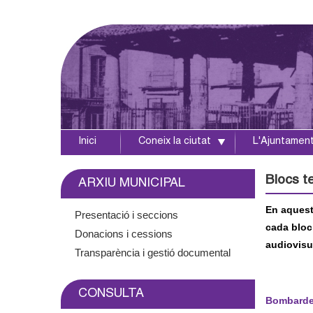
Inici
Coneix la ciutat
L'Ajuntamen
A
j
Blocs t
ARXIU MUNICIPAL
u
En aquest
Presentació i seccions
cada bloc
Donacions i cessions
n
audiovisua
Transparència i gestió documental
t
CONSULTA
a
Bombardei