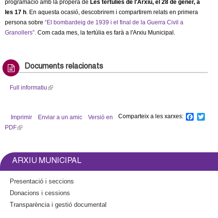
l
programació amb la propera de
Les tertúlies
n
de l'Arxiu, el 28 de gener, a
s
les 17 h
. En aquesta ocasió, descobrirem i compartirem relats en primera
k
e
e
persona sobre
“El bombardeig de 1939 i el final de la Guerra Civil a
i
-
Granollers”.
Com cada mes, la tertúlia es farà a l'Arxiu Municipal.
s
m
e
r
a
x
i
t
l
s
Documents relacionats
e
)
r
Full informatiu
(
n
l
a
i
l
Comparteix a les xarxes:
F
T
Imprimir
Enviar a un amic
Versió en
n
a
w
)
PDF
(
k
c
i
l
i
e
t
b
t
i
s
o
e
n
e
ARXIU MUNICIPAL
o
r
k
x
k
i
t
Presentació i seccions
s
e
Donacions i cessions
e
r
Transparència i gestió documental
x
n