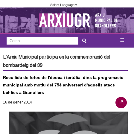
Vés
Select Language
▼
al
contingut
A
C
☰
F
e
j
o
r
L'Arxiu Municipal participa en la commemoració del
c
r
u
bombardeig del 39
a
m
n
Recollida de fotos de l'època i tertúlia, dins la programació
u
municipal amb motiu del 75è aniversari d'aquells atacs
l
t
bèl·lics a Granollers
a
a
16
de gener
2014
r
i
m
d
e
e