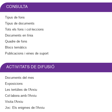
t
a
e
l
CONSULTA
r
)
n
Tipus de fons
a
Tipus de documents
l
Tots els fons i col·leccions
)
Documents en línia
Quadre de fons
Blocs temàtics
Publicacions i eines de suport
ACTIVITATS DE DIFUSIÓ
Documents del mes
Exposicions
Les tertúlies de l'Arxiu
Col·labora amb l'Arxiu
Visita l'Arxiu
Joc: Els enigmes de l'Arxiu