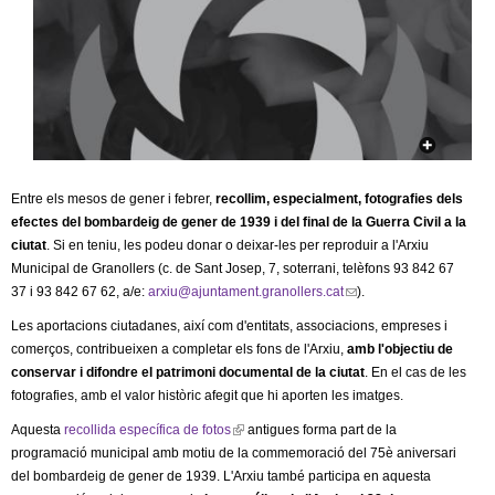
c
n
e
t
r
c
d
a
e
Entre els mesos de gener i febrer,
recollim, especialment, fotografies dels
G
efectes del bombardeig de gener de 1939 i del final de la Guerra Civil a la
ciutat
. Si en teniu, les podeu donar o deixar-les per reproduir a l'Arxiu
r
Municipal de Granollers (c. de Sant Josep, 7, soterrani, telèfons 93 842 67
37 i 93 842 67 62, a/e:
arxiu@ajuntament.granollers.cat
(
).
a
l
Les aportacions ciutadanes, així com d'entitats, associacions, empreses i
i
comerços, contribueixen a completar els fons de l'Arxiu,
amb l'objectiu de
n
n
conservar i difondre el patrimoni documental de la ciutat
. En el cas de les
k
fotografies, amb el valor històric afegit que hi aporten les imatges.
o
s
Aquesta
recollida específica de fotos
(
antigues forma part de la
e
l
programació municipal amb motiu de la commemoració del 75è aniversari
l
n
del bombardeig de gener de 1939. L'Arxiu també participa en aquesta
i
d