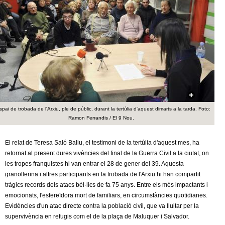
c
n
e
t
r
c
d
a
e
G
spai de trobada de l'Arxiu, ple de públic, durant la tertúlia d'aquest dimarts a la tarda. Foto:
r
Ramon Ferrandis / El 9 Nou.
a
El relat de Teresa Saló Baliu, el testimoni de la tertúlia d'aquest mes, ha
retornat al present dures vivències del final de la Guerra Civil a la ciutat, on
n
les tropes franquistes hi van entrar el 28 de gener del 39. Aquesta
granollerina i altres participants en la trobada de l'Arxiu hi han compartit
o
tràgics records dels atacs bèl·lics de fa 75 anys. Entre els més impactants i
emocionats, l'esfereïdora mort de familiars, en circumstàncies quotidianes.
l
Evidències d'un atac directe contra la població civil, que va lluitar per la
supervivència en refugis com el de la plaça de Maluquer i Salvador.