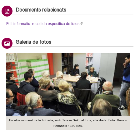
k
Documents relacionats
i
s
Full informatiu: recollida específica de fotos
(
e
l
x
i
t
Galeria de fotos
n
e
k
r
i
n
s
a
e
l
x
)
t
e
r
n
a
l
Un altre moment de la trobada, amb Teresa Saló, al fons, a la dreta. Foto: Ramon
)
Ferrandis / El 9 Nou.