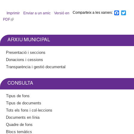
Comparteix a les xarxes:
F
T
Imprimir
Enviar a un amic
Versió en
a
w
PDF
(
c
i
l
e
t
b
t
i
o
e
n
ARXIU MUNICIPAL
o
r
k
k
i
Presentació i seccions
s
Donacions i cessions
e
Transparència i gestió documental
x
t
e
CONSULTA
r
n
Tipus de fons
a
Tipus de documents
l
Tots els fons i col·leccions
)
Documents en línia
Quadre de fons
Blocs temàtics