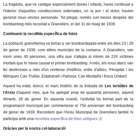
l
La tragèdia, que va castigar especialment dones i infants, havia continuat a
l'interior d'aquelles construccions soterrades, on la por i el dolor, havien
e
generat nous vincles personals. Tot plegat, només vuit mesos després del
bombardeig més recordat a Granollers, el del 31 de maig de 1938.
r
Continuem la recollida específica de fotos
s
La població granollerina va tornar a ser bombardejada entre els dies 23 i 29
de gener de 1939, com altres municipis de la comarca. A Granollers, van
morir unes 40 persones, una xifra que s'afegia al mínim de 224 víctimes
mortals que hi havia causat el primer bombardeig. A més, els nous atacs van
fer destrosses a més d'un centenar d'edificis, entre d'altres, l'Hospital i les
fàbriques Can Trullàs, Estabanell i Pahissa, Can Montañà i Roca Umbert.
Aquest ha estat, doncs, el marc històric de la trobada de
Les tertúlies de
l'Arxiu
d'aquest mes, que ha aplegat prop de quaranta persones, aquest
dimarts, 28 de gener. En aquesta ocasió, l'activitat ha format part de la
programació municipal per commemorar el 75è aniversari del bombardeig
de gener de 1939. Recordem que l'Arxiu Municipal de Granollers també hi
participa amb una
recollida específica de fotos antigues.
(
l
Gràcies per la vostra col·laboració!
i
n