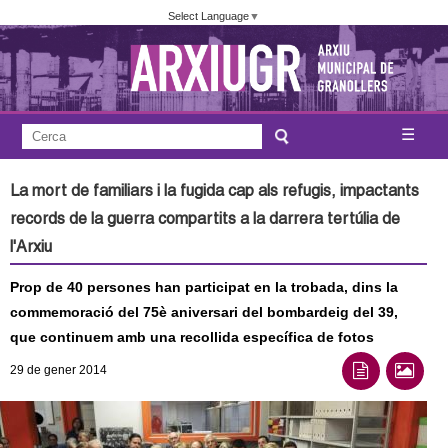
Vés
Select Language
▼
al
contingut
A
C
☰
F
e
j
o
r
La mort de familiars i la fugida cap als refugis, impactants
c
r
u
records de la guerra compartits a la darrera tertúlia de
a
m
l'Arxiu
n
u
Prop de 40 persones han participat en la trobada, dins la
l
t
commemoració del 75è aniversari del bombardeig del 39,
a
que continuem amb una recollida específica de fotos
a
r
29
de gener
2014
i
m
d
e
e