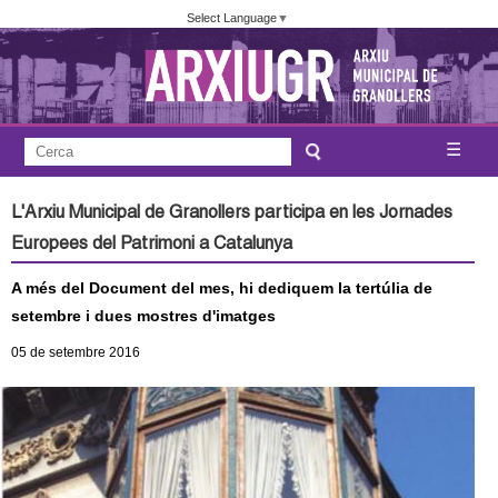
Vés
Select Language
▼
al
contingut
A
C
☰
F
e
j
o
r
L'Arxiu Municipal de Granollers participa en les Jornades
c
r
u
Europees del Patrimoni a Catalunya
a
m
n
A més del Document del mes, hi dediquem la tertúlia de
u
setembre i dues mostres d'imatges
l
t
05
de setembre
2016
a
a
r
i
m
d
e
e