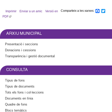
l
Comparteix a les xarxes:
F
T
Imprimir
Enviar a un amic
Versió en
e
a
w
PDF
(
c
i
l
r
e
t
b
t
i
o
e
n
s
ARXIU MUNICIPAL
o
r
k
k
i
Presentació i seccions
s
Donacions i cessions
e
Transparència i gestió documental
x
t
e
CONSULTA
r
n
Tipus de fons
a
Tipus de documents
l
Tots els fons i col·leccions
)
Documents en línia
Quadre de fons
Blocs temàtics