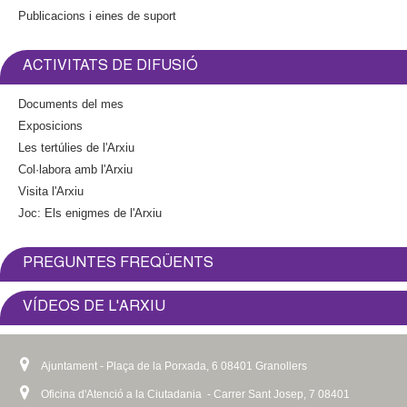
Publicacions i eines de suport
ACTIVITATS DE DIFUSIÓ
Documents del mes
Exposicions
Les tertúlies de l'Arxiu
Col·labora amb l'Arxiu
Visita l'Arxiu
Joc: Els enigmes de l'Arxiu
PREGUNTES FREQÜENTS
VÍDEOS DE L'ARXIU
Ajuntament - Plaça de la Porxada, 6 08401 Granollers
Oficina d'Atenció a la Ciutadania - Carrer Sant Josep, 7 08401