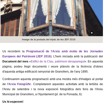
c
n
e
t
r
c
d
a
e
Imatge de la portada del tríptic de les JEP 2016
G
Us recordem la
Programació de l'Arxiu amb motiu de les Jornades
Europees del Patrimoni (JEP 2016)
. L'hem iniciada amb la publicació del
r
Document del mes
«
Edifici de la Clau, patrimoni desaparegut
». En aquesta
pàgina, podeu llegir documents i veure plànols de la llicència d'obres
a
d'aquesta antiga edificació senyorial de Granollers, de l'any 1895.
n
Continuarem aquesta programació amb una mostra més d'imatges al portal
de l'
Arxiu
Fotogràfic
. Completarem aquestes activitats amb la tertúlia de
o
l'Arxiu de setembre i la nova exposició fotogràfica dels fons de l'Arxiu
Municipal de Granollers, a l'Ajuntament (pl. de la Porxada, 6).
l
Us hi esperem!