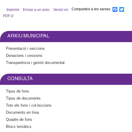
Comparteix a les xarxes:
F
T
Imprimir
Enviar a un amic
Versió en
a
w
PDF
(
c
i
l
e
t
b
t
i
o
e
n
ARXIU MUNICIPAL
o
r
k
k
i
Presentació i seccions
s
Donacions i cessions
e
Transparència i gestió documental
x
t
e
CONSULTA
r
n
Tipus de fons
a
Tipus de documents
l
Tots els fons i col·leccions
)
Documents en línia
Quadre de fons
Blocs temàtics