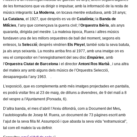
l
n
de les formacions que va dirigir o impulsar, amb la informació de la resta de
k
músics integrants:
La Moderna
, on tocava mentre estudiava, amb 18 anys;
e
i
La Catalana
, el 1927, que després es va dir
Catalònia;
la
Banda de
s
Milícies
, l’any que començava la guerra civil; l’
Orquestra Ibèria
, als anys
r
e
quaranta, dirigida pel mestre. La mateixa època, Ruera i altres músics
x
fundaven una de les millors orquestres de ball del moment, segons els
s
t
entesos, la
Selecció
; després vindrien
Els Pleyel
, també sota la seva batuta,
e
ja als anys seixanta. La mostra arriba fins al 1977, amb una imatge on es
r
veu el compositor en l’enregistrament del seu disc
Empúries
, amb
n
l’
Orquestra Ciutat de Barcelona
i el director
Antoni Ros Marbà
, i una altra
a
del mateix any amb alguns dels músics de l’Orquestra Selecció,
l
desapareguda l’any 1963. .
)
L’exposició, que es complementa amb més imatges projectades en pantalla,
es podrà visitar fins al 23 de maig, de dilluns a divendres, de 9 del matí a 8
del vespre a l'Ajuntament (Porxada, 6).
D’altra banda, el mes d’abril l’Arxiu difondrà, com a Document del Mes
,
l’autobiografia de Josep M. Ruera, un document de 73 pàgines escrit amb
l’ajut de la seva filla M. Assumpció i que abasta la seva vida “extramusical”,
tal com ell mateix la va definir.