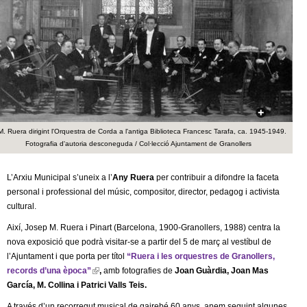
c
n
e
t
r
c
d
a
e
M. Ruera dirigint l'Orquestra de Corda a l'antiga Biblioteca Francesc Tarafa, ca. 1945-1949.
G
Fotografia d'autoria desconeguda / Col·lecció Ajuntament de Granollers
r
L’Arxiu Municipal s’uneix a l’
Any Ruera
per contribuir a difondre la faceta
a
personal i professional del músic, compositor, director, pedagog i activista
cultural.
n
Així, Josep M. Ruera i Pinart (Barcelona, 1900-Granollers, 1988) centra la
nova exposició que podrà visitar-se a partir del 5 de març al vestíbul de
o
l’Ajuntament i que porta per títol
“Ruera i les orquestres de Granollers,
records d’una època”
(
,
amb fotografies de
Joan Guàrdia, Joan Mas
l
García, M. Collina i Patrici Valls Teis.
l
i
A través d’un recorregut musical de gairebé 60 anys, anem seguint algunes