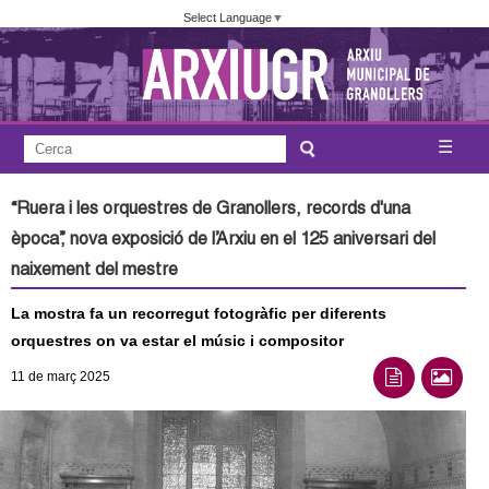
Vés
Select Language
▼
al
contingut
A
C
☰
F
e
j
o
r
“Ruera i les orquestres de Granollers, records d'una
c
r
u
època”, nova exposició de l’Arxiu en el 125 aniversari del
a
m
naixement del mestre
n
u
La mostra fa un recorregut fotogràfic per diferents
l
t
orquestres on va estar el músic i compositor
a
a
11
de març
2025
r
i
m
d
e
e