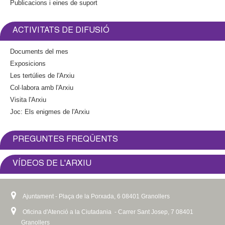
Publicacions i eines de suport
ACTIVITATS DE DIFUSIÓ
Documents del mes
Exposicions
Les tertúlies de l'Arxiu
Col·labora amb l'Arxiu
Visita l'Arxiu
Joc: Els enigmes de l'Arxiu
PREGUNTES FREQÜENTS
VÍDEOS DE L'ARXIU
Ajuntament - Plaça de la Porxada, 6 08401 Granollers
Oficina d'Atenció a la Ciutadania - Carrer Sant Josep, 7 08401
Granollers