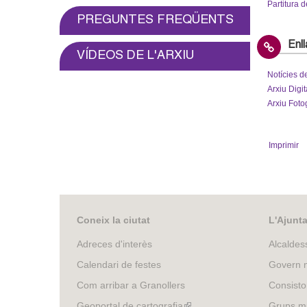
o
Partitura 
PREGUNTES FREQÜENTS
l
Enl
VÍDEOS DE L'ARXIU
l
Notícies de
e
Arxiu Digit
Arxiu Fotog
r
s
Imprimir
Coneix la ciutat
L'Ajunt
Adreces d'interès
Alcaldes
Calendari de festes
Govern m
Com arribar a Granollers
Consisto
Geoportal de cartografia
(link
Grups mu