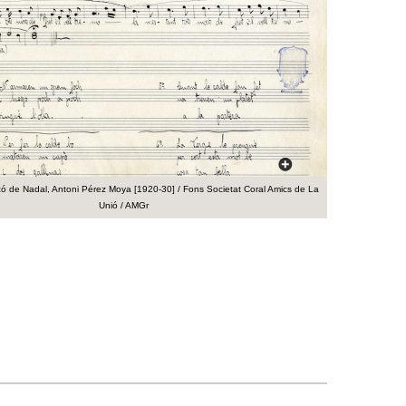
a
r
i
d
e
c
çó de Nadal, Antoni Pérez Moya [1920-30] / Fons Societat Coral Amics de La
Unió / AMGr
e
r
c
a