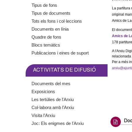
m
Tipus de fons
La partitura 
Tipus de documents
original manu
e
Tots els fons i col·leccions
Amics de La
Documents en línia
n
El document
Amics de L
Quadre de fons
178 partitur
t
Blocs temàtics
A l'Arxiu Di
Publicacions i eines de suport
d
relacionada
Per a més in
e
arxiu@ajunt
ACTIVITATS DE DIFUSIÓ
G
Documents del mes
Exposicions
r
Les tertúlies de l'Arxiu
a
Col·labora amb l'Arxiu
Visita l'Arxiu
n
Doc
Joc: Els enigmes de l'Arxiu