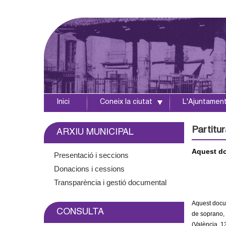
Inici
Coneix la ciutat
L'Ajuntamen
A
j
Partitu
ARXIU MUNICIPAL
u
Aquest do
Presentació i seccions
Donacions i cessions
n
Transparència i gestió documental
t
Aquest
docu
CONSULTA
a
de soprano,
(València, 1