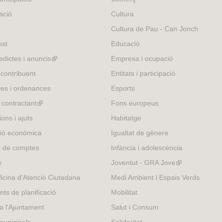
n
is
ació
Cultura
a
external)
Cultura de Pau - Can Jonch
l
)
ost
Educació
edictes i anuncis
(link
Empresa i ocupació
is
 contribuent
Entitats i participació
external)
es i ordenances
Esports
l contractant
(link
Fons europeus
is
ons i ajuts
Habitatge
external)
ió econòmica
Igualtat de gènere
t de comptes
Infància i adolescència
s
Joventut - GRA Jove
(link
is
icina d'Atenció Ciutadana
Medi Ambient i Espais Verds
external)
nts de planificació
Mobilitat
 a l'Ajuntament
Salut i Consum