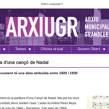
Vés
Select Language
▼
al
contingut
t
Temes
Oficina virtual
Govern Obert
ra d’una cançó de Nadal
cument té una data atribuïda entre 1920 i 1930
ment és
la partitura
d’una Cançó de Nadal, feta
per
les veus
contralt,
tenor, baríton i baix. L’autor és Antoni Pérez Moya
3 de juny de 1884 – Barcelona, 3 de març de 1964).