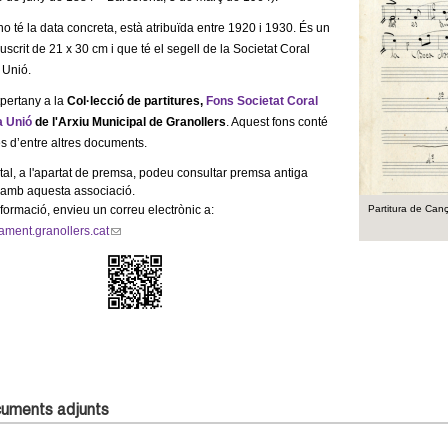
no té la data concreta, està atribuïda entre 1920 i 1930. És un
scrit de 21 x 30 cm i que té el segell de la Societat Coral
 Unió
.
pertany a
la
Col·lecció de partitures
,
Fons
Societat Coral
a Unió
de l'A
rx
iu Municipal de Granollers
.
Aquest fons conté
es
d’entre altres documents
.
gital, a l'apartat de premsa, podeu consultar premsa antiga
 amb aquesta associació.
formació, envieu un correu electrònic a:
Partitura de Can
ament.granollers.cat
(
l
i
n
k
s
e
n
d
uments adjunts
s
e