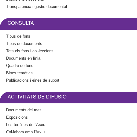
a
x
Transparència i gestió documental
i
t
l
e
)
r
CONSULTA
n
a
Tipus de fons
l
Tipus de documents
)
Tots els fons i col·leccions
Documents en línia
Quadre de fons
Blocs temàtics
Publicacions i eines de suport
ACTIVITATS DE DIFUSIÓ
Documents del mes
Exposicions
Les tertúlies de l'Arxiu
Col·labora amb l'Arxiu