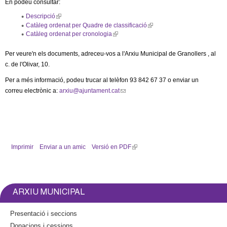
l
En podeu consultar:
Descripció
(
e
l
Catàleg ordenat per Quadre de classificació
(
i
l
Catàleg ordenat per cronologia
(
n
i
l
k
r
n
i
i
k
Per veure'n els documents, adreceu-vos a l'Arxiu Municipal de Granollers , al
n
s
i
k
c. de l'Olivar, 10.
e
s
s
i
x
e
s
Per a més informació, podeu trucar al telèfon 93 842 67 37 o enviar un
t
x
e
e
t
correu electrònic a:
arxiu@ajuntament.cat
(
x
r
e
t
l
n
r
e
a
n
i
r
l
a
n
n
)
l
a
)
k
l
)
s
Imprimir
Enviar a un amic
Versió en PDF
(
e
l
n
i
d
n
s
k
ARXIU MUNICIPAL
e
i
-
s
Presentació i seccions
m
e
Donacions i cessions