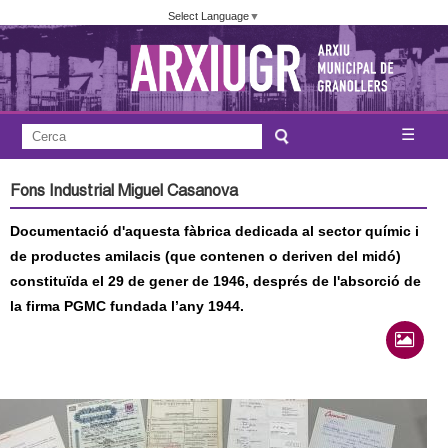
Vés
Select Language
▼
al
contingut
A
C
☰
F
e
j
o
r
Fons Industrial Miguel Casanova
c
r
u
a
Documentació d'aquesta fàbrica dedicada al sector químic i
m
n
de productes amilacis (que contenen o deriven del midó)
u
constituïda el 29 de gener de 1946, després de l'absorció de
l
t
la firma PGMC fundada l’any 1944.
a
a
r
i
m
d
e
e