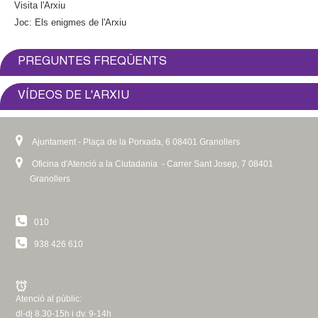
Visita l'Arxiu
Joc: Els enigmes de l'Arxiu
PREGUNTES FREQÜENTS
VÍDEOS DE L'ARXIU
Ajuntament - Plaça de la Porxada, 6 08401 Granollers
Oficina d'Atenció a la Ciutadania - Carrer Sant Josep, 7 08401
Granollers
010
938 426 610
Atenció al públic:
dl-dj 8.30-15h i dv. 9-14h