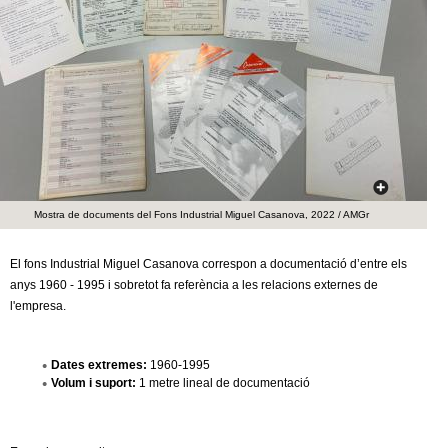
c
n
e
t
r
c
d
a
e
G
Mostra de documents del Fons Industrial Miguel Casanova, 2022 / AMGr
r
El fons Industrial Miguel Casanova correspon a documentació d’entre els
a
anys 1960 - 1995 i sobretot fa referència a les relacions externes de
l'empresa.
n
o
Dates extremes:
1960-1995
Volum i suport:
1 metre lineal de documentació
l