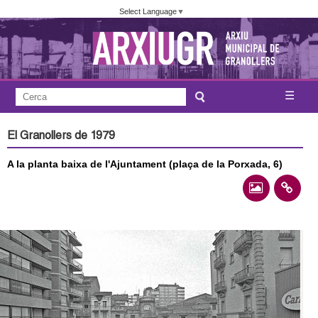
Vés
Select Language
▼
al
contingut
A
C
☰
F
e
j
o
r
El Granollers de 1979
c
r
u
a
A la planta baixa de l'Ajuntament (plaça de la Porxada, 6)
m
n
u
l
t
a
a
r
i
m
d
e
e