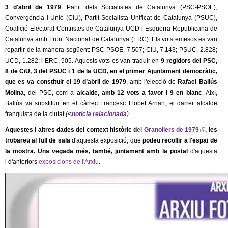
l
r
3 d'abril de 1979
: Partit dels Socialistes de Catalunya (PSC-PSOE),
n
Convergència i Unió (CiU), Partit Socialista Unificat de Catalunya (PSUC),
e
a
Coalició Electoral Centristes de Catalunya-UCD i Esquerra Republicana de
l
Catalunya amb Front Nacional de Catalunya (ERC). Els vots emesos es van
r
)
repartir de la manera següent: PSC-PSOE, 7.507; CiU, 7.143; PSUC, 2.828;
UCD, 1.282; i ERC, 505. Aquests vots es van traduir en
9 regidors del PSC,
s
8 de CiU, 3 del PSUC i 1 de la UCD, en el primer Ajuntament democràtic,
que es va constituir el 19 d’abril de 1979
, amb l'elecció de
Rafael Ballús
Molina
, del PSC, com a
alcalde, amb 12 vots a favor i 9 en blanc
. Així,
Ballús va substituir en el càrrec Francesc Llobet Arnan, el darrer alcalde
<
franquista de la ciutat
(
notícia relacionada
).
Aquestes i altres dades del context històric d
el Granollers de 1979
(
, les
trobareu al full de sala
d'aquesta exposició, que
podeu recollir
a l'espai de
l
la mostra. Una vegada més, també, juntament amb la postal
d'aquesta
i
i d'anteriors
exposicions de l'Arxiu
.
n
k
i
s
e
x
t