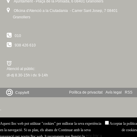
Ajuntament - Plaça de la Porxada, 6 08401 Granollers
Oficina d'Atenció a la Ciutadania - Carrer Sant Josep, 7 08401
Granollers
010
938 426 610
Atenció al públic:
dl-dj 8.30-15h i dv. 9-14h
Política de privacitat
Avís legal
RSS
Copyleft
-
Aquest lloc web pot utilitzar "cookies" per millorar la seva experiència
Acceptar la política
en la navegació. Si us plau, els abans de Continuar amb la seva
de cookies
navegació per nostre lloc web, li recomanem que llegeixi la
POLÍTICA