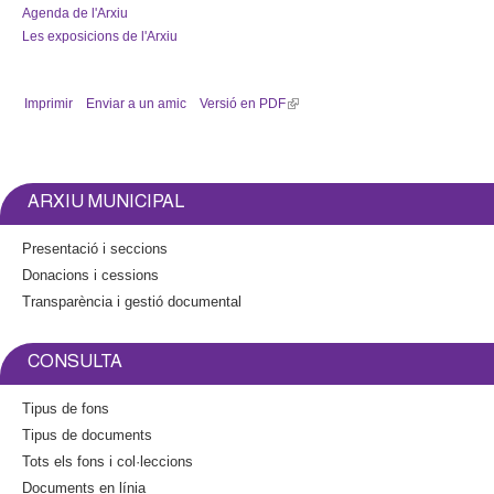
Agenda de l'Arxiu
Les exposicions de l'Arxiu
Imprimir
Enviar a un amic
Versió en PDF
(
l
i
n
k
ARXIU MUNICIPAL
i
s
Presentació i seccions
e
Donacions i cessions
x
Transparència i gestió documental
t
e
r
CONSULTA
n
a
Tipus de fons
l
Tipus de documents
)
Tots els fons i col·leccions
Documents en línia