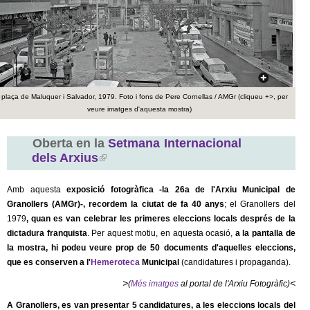
c
n
e
t
r
c
d
a
 plaça de Maluquer i Salvador, 1979. Foto i fons de Pere Cornellas / AMGr (cliqueu +>, per
e
veure imatges d'aquesta mostra)
G
Oberta en la
Setmana Internacional
dels Arxius
(
r
l
i
Amb aquesta
exposició fotogràfica -la 26a de l'Arxiu Municipal de
a
n
Granollers (AMGr)-, recordem la ciutat de fa 40 anys
; el Granollers del
k
1979
, quan es
van celebrar les primeres eleccions locals després de la
n
i
dictadura franquista
. Per aquest motiu, en aquesta ocasió,
a la pantalla de
s
la mostra, hi podeu veure prop de 50
documents d'aquelles eleccions,
o
e
que es conserven a l'
Hemeroteca
Municipal
(candidatures i propaganda).
x
l
>
<
(
Més imatges
al portal de l'Arxiu Fotogràfic)
t
e
A Granollers, es van presentar 5 candidatures, a les eleccions locals del