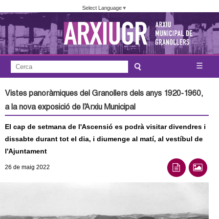
Vés
Select Language
▼
al
contingut
A
C
☰
F
e
j
o
r
Vistes panoràmiques del Granollers dels anys 1920-1960,
c
r
u
a la nova exposició de l’Arxiu Municipal
a
m
n
El cap de setmana de l'Ascensió es podrà visitar divendres i
u
dissabte durant tot el dia, i diumenge al matí, al vestíbul de
l
t
l'Ajuntament
a
a
26
de maig
2022
r
i
m
d
e
e