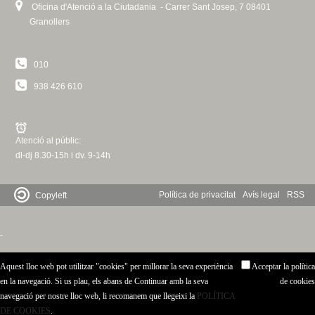
Oficina d'Atenció a la Ciutadania - Carrer Sant Josep, 7 08401
Granollers
010
938 426 610
Atenció al públic:
dl-dj 8.30-15h i dv. 9-14h
Política de privacitat
Avís legal
RSS
Copyleft
-
Aquest lloc web pot utilitzar "cookies" per millorar la seva experiència
Acceptar la política
en la navegació. Si us plau, els abans de Continuar amb la seva
de cookies
navegació per nostre lloc web, li recomanem que llegeixi la
POLÍTICA
DE COOKIES
.