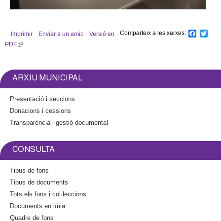
L'exposició ja es pot visitar a la planta baixa de l'Ajuntament
Comparteix a les xarxes:
F
T
Imprimir
Enviar a un amic
Versió en
a
w
PDF
(
c
i
l
e
t
b
t
i
o
e
n
ARXIU MUNICIPAL
o
r
k
k
i
Presentació i seccions
s
Donacions i cessions
e
Transparència i gestió documental
x
t
e
CONSULTA
r
n
Tipus de fons
a
Tipus de documents
l
Tots els fons i col·leccions
)
Documents en línia
Quadre de fons