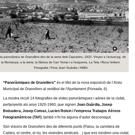
c
n
e
t
r
c
d
a
e
ta panoràmica de Granollers des de la serra dels Caputxins, 1920. Vinyes a l'actual pg. de
G
la Muntanya; a la dreta, la fàbrica de Can Torras i a l’esquerra, La Tela i Roca Umbert.
Fotografia i Fons Joan Guàrdia / AMGr
r
“Panoràmiques de Granollers”
és el títol de la nova exposició de l’Arxiu
a
Municipal de Granollers al vestíbul de l'Ajuntament (Porxada, 6).
n
La mostra recull 14 fotografies de vistes panoràmiques i aèries de la ciutat,
pertanyents als anys 1920-1960, que signen
Joan Guàrdia, Josep
o
Boixadera, Josep Comas, Lucien Roisin i l’empresa Trabajos Aéreos
Fotogramétricos (TAF)
; també n’hi ha alguna d’autor desconegut.
l
Són visions de Granollers des de diferents punts (Palou, la carretera de
Caldes, el centre, el riu, les vivendes sindicals…) que ens mostren una ciutat