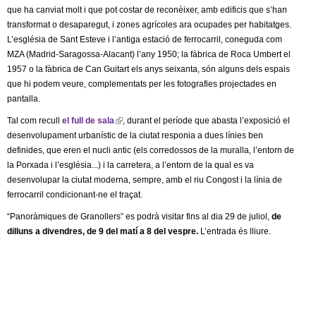
l
que ha canviat molt i que pot costar de reconèixer, amb edificis que s’han
transformat o desaparegut, i zones agrícoles ara ocupades per habitatges.
e
L’església de Sant Esteve i l’antiga estació de ferrocarril, coneguda com
MZA (Madrid-Saragossa-Alacant) l’any 1950; la fàbrica de Roca Umbert el
r
1957 o la fàbrica de Can Guitart els anys seixanta, són alguns dels espais
que hi podem veure, complementats per les fotografies projectades en
s
pantalla.
Tal com recull
el full de sala
(
, durant el període que abasta l’exposició el
desenvolupament urbanístic de la ciutat responia a dues línies ben
l
definides, que eren el nucli antic (els corredossos de la muralla, l’entorn de
i
la Porxada i l’església...) i la carretera, a l’entorn de la qual es va
n
desenvolupar la ciutat moderna, sempre, amb el riu Congost i la línia de
k
ferrocarril condicionant-ne el traçat.
i
s
“Panoràmiques de Granollers” es podrà visitar fins al dia 29 de juliol,
de
e
dilluns a divendres, de 9 del matí a 8 del vespre.
L’entrada és lliure.
x
t
e
r
n
a