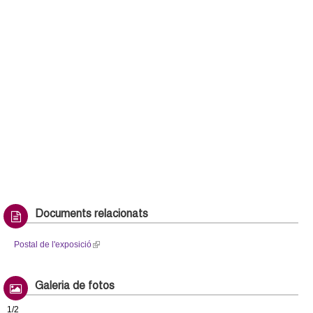
l
)
Documents relacionats
Postal de l'exposició
(
l
i
Galeria de fotos
n
k
1/2