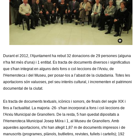
c
n
e
t
r
c
d
a
e
Durant el 2012, l'Ajuntament ha rebut 32 donacions de 29 persones (alguna
G
n'ha fet més d'una) i 1 entitat. Es tracta de documents diversos i significatius
que s'han integrat en alguns dels fons o col·leccions de l'Arxiu, de
r
l'Hemeroteca i del Museu, per posar-los a l’abast de la ciutadania. Totes les
aportacions són valuoses, pel seu interès cultural, i incrementen el patrimoni
a
documental de la ciutat.
n
Es tracta de documents textuals, icònics i sonors, de finals del segle XIX i
fins a l'actualitat. La majoria -26- s'han incorporat a fons i col·leccions de
o
l'Arxiu Municipal de Granollers. De la resta, 5 han quedat dipositats a
l'Hemeroteca Municipal Josep Móra i 1, al Museu de Granollers. Amb
l
aquestes aportacions, s'hi han afegit 1,87 m de documents impresos i de
manuscrits (programes, plànols, butlletins, revistes, fullets i cartells); 192