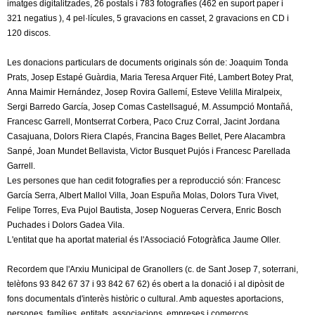
l
imatges digitalitzades, 26 postals i 783 fotografies (462 en suport paper i
321 negatius ), 4 pel·lícules, 5 gravacions en casset, 2 gravacions en CD i
e
120 discos.
r
Les donacions particulars de documents originals són de: Joaquim Tonda
Prats, Josep Estapé Guàrdia, Maria Teresa Arquer Fité, Lambert Botey Prat,
Anna Maimir Hernández, Josep Rovira Gallemí, Esteve Velilla Miralpeix,
s
Sergi Barredo García, Josep Comas Castellsagué, M. Assumpció Montañá,
Francesc Garrell, Montserrat Corbera, Paco Cruz Corral, Jacint Jordana
Casajuana, Dolors Riera Clapés, Francina Bages Bellet, Pere Alacambra
Sanpé, Joan Mundet Bellavista, Victor Busquet Pujós i Francesc Parellada
Garrell.
Les persones que han cedit fotografies per a reproducció són: Francesc
García Serra, Albert Mallol Villa, Joan Espuña Molas, Dolors Tura Vivet,
Felipe Torres, Eva Pujol Bautista, Josep Nogueras Cervera, Enric Bosch
Puchades i Dolors Gadea Vila.
L'entitat que ha aportat material és l'Associació Fotogràfica Jaume Oller.
Recordem que l'Arxiu Municipal de Granollers (c. de Sant Josep 7, soterrani,
telèfons 93 842 67 37 i 93 842 67 62) és obert a la donació i al dipòsit de
fons documentals d'interès històric o cultural. Amb aquestes aportacions,
persones, famílies, entitats, associacions, empreses i comerços