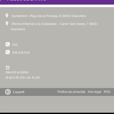
Ajuntament - Plaça de la Porxada, 6 08401 Granollers
Oficina d'Atenció a la Ciutadania - Carrer Sant Josep, 7 08401
Granollers
010
938 426 610
Atenció al públic:
dl-dj 8.30-15h i dv. 9-14h
Política de privacitat
Avís legal
RSS
Copyleft
-