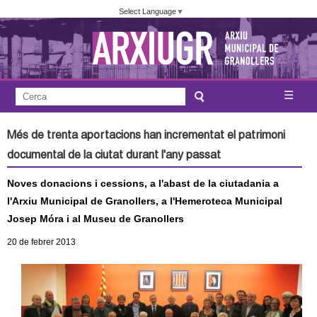
Vés
Select Language
▼
al
contingut
A
C
☰
F
e
j
o
r
Més de trenta aportacions han incrementat el patrimoni
c
r
u
documental de la ciutat durant l'any passat
a
m
n
Noves donacions i cessions, a l'abast de la ciutadania a
u
l'Arxiu Municipal de Granollers, a l'Hemeroteca Municipal
l
t
Josep Móra i al Museu de Granollers
a
a
20
de febrer
2013
r
i
m
d
e
e