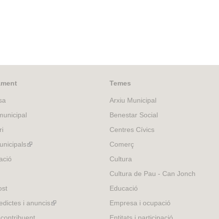
ament
Temes
sa
Arxiu Municipal
unicipal
Benestar Social
ri
Centres Cívics
nicipals
(link
Comerç
is
ació
Cultura
external)
Cultura de Pau - Can Jonch
ost
Educació
edictes i anuncis
(link
Empresa i ocupació
is
 contribuent
Entitats i participació