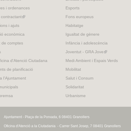
external)
es i ordenances
Esports
l contractant
(link
Fons europeus
is
ons i ajuts
Habitatge
external)
ió econòmica
Igualtat de gènere
t de comptes
Infància i adolescència
s
Joventut - GRA Jove
(link
is
icina d'Atenció Ciutadana
Medi Ambient i Espais Verds
external)
nts de planificació
Mobilitat
 a l'Ajuntament
Salut i Consum
municipals
Solidaritat
 premsa
Urbanisme
Ajuntament - Plaça de la Porxada, 6 08401 Granollers
Oficina d'Atenció a la Ciutadania - Carrer Sant Josep, 7 08401 Granollers