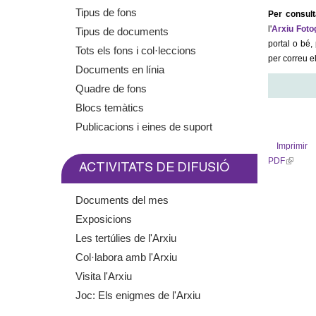
m
Tipus de fons
Per consult
l'
Arxiu Foto
Tipus de documents
e
portal o bé,
Tots els fons i col·leccions
per correu el
Documents en línia
n
Quadre de fons
t
Blocs temàtics
Publicacions i eines de suport
d
Imprimir
PDF
(
e
ACTIVITATS DE DIFUSIÓ
l
i
G
Documents del mes
n
Exposicions
k
r
i
Les tertúlies de l'Arxiu
s
a
Col·labora amb l'Arxiu
e
Visita l'Arxiu
x
n
Joc: Els enigmes de l'Arxiu
t
e